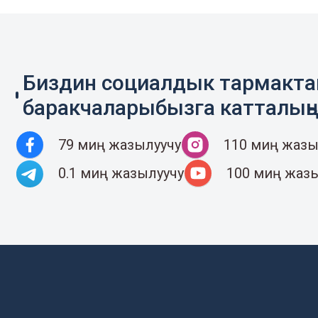
Биздин социалдык тармакт
баракчаларыбызга катталың
79 миң жазылуучу
110 миң жазы
0.1 миң жазылуучу
100 миң жаз