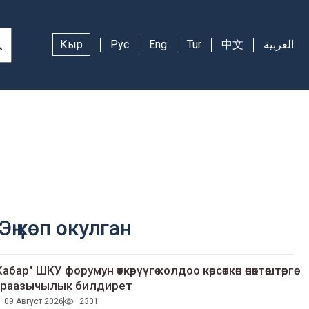
Кыр
Рус
Eng
Tur
中文
العربية
Эң көп окулган
Кабар" ШКУ форумун өткөрүүгө колдоо көрсөткөн өнөктөштөргө
раазычылык билдирет
09 Август 2026
2301