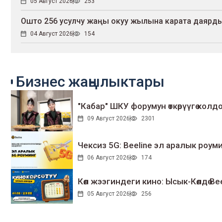
05 Август 2026
253
Ошто 256 усулчу жаңы окуу жылына карата даярдык
04 Август 2026
154
Бизнес жаңылыктары
"Кабар" ШКУ форумун өткөрүүгө колдо
09 Август 2026
2301
Чексиз 5G: Beeline эл аралык ро
06 Август 2026
174
Көл жээгиндеги кино: Ысык-Көлдө Bee
05 Август 2026
256