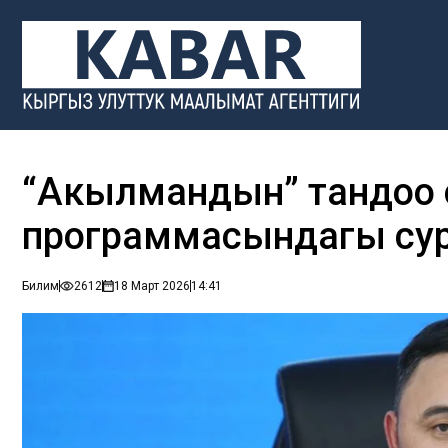
“Акылмандын” тандоо 
программасындагы сур
Билим
2612
18 Март 2026
14:41