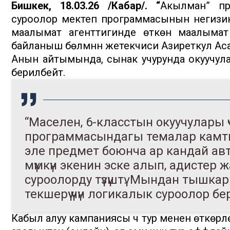
Бишкек, 18.03.26 /Кабар/.
“
Акылман” пр
суроолор мектеп программасынын негизинде
маалымат агенттигинде өткөн маалыма
байланыш бөлүмүнүн жетекчиси Азиреткул Ас
Анын айтымында, сынак учурунда окуучул
берилбейт.
“Маселен, 6-класстын окуучулары ү
программасындагы темалар камт
эле предмет боюнча ар кандай ав
мүмкүн экенин эске алып, адистер
суроолорду түзүштү. Мындан тышкары,
текшерүү үчүн логикалык суроолор бе
Кабыл алуу кампаниясы үч тур менен өткөрү