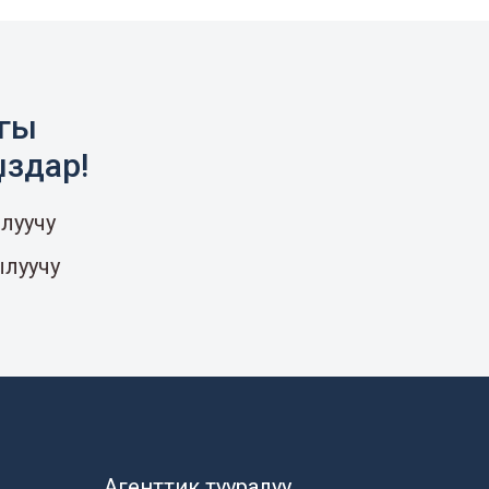
агы
ыздар!
луучу
ылуучу
Агенттик тууралуу