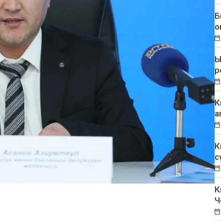
Б
о
Ы
р
К
а
К
с
К
Ч