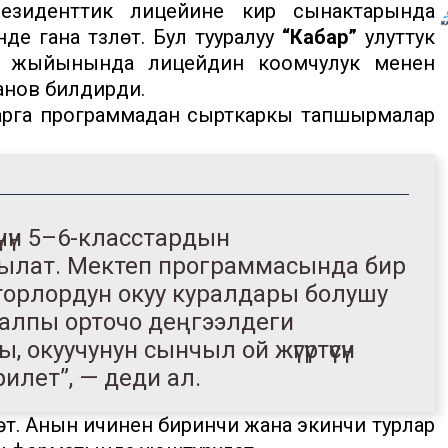
езиденттик лицейине кирүү сынактарында
 гана түзүлөт. Бул тууралуу
“Кабар”
улуттук
т жыйынында лицейдин коомчулук менен
анов билдирди.
арга программадан сырткаркы тапшырмалар
чүн 5–6-класстардын
ылат. Мектеп программасында бир
торлордун окуу куралдары болушу
 жалпы орточо деңгээлдеги
 окуучунун сынчыл ой жүгүртүүсүн
рилет”, — деди ал.
лөт. Анын ичинен биринчи жана экинчи турлар