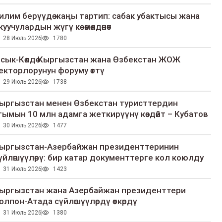
илим берүүдө жаңы тартип: сабак убактысы жана
куучулардын жүгү көзөмөлдөнөт
28 Июль 2026
1780
сык-Көлдө Кыргызстан жана Өзбекстан ЖОЖ
екторлорунун форуму өттү
29 Июль 2026
1738
ыргызстан менен Өзбекстан туристтердин
гымын 10 млн адамга жеткирүүнү көздөйт – Кубатов
30 Июль 2026
1477
ыргызстан-Азербайжан президенттеринин
үйлөшүүлөрү: бир катар документтерге кол коюлду
31 Июль 2026
1423
ыргызстан жана Азербайжан президенттери
олпон-Атада сүйлөшүүлөрдү өткөрдү
31 Июль 2026
1380