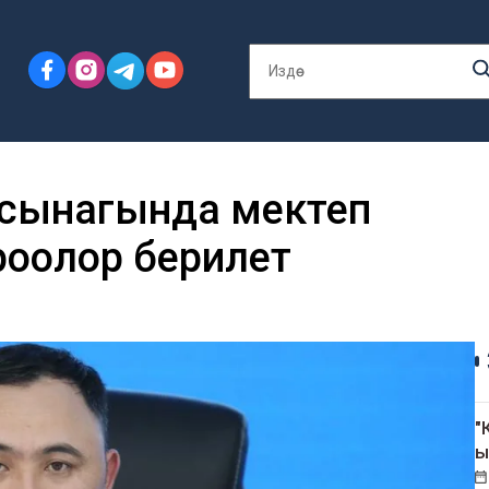
сынагында мектеп
оолор берилет
"
ы