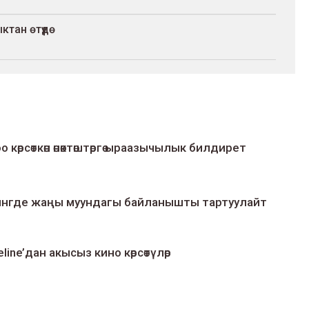
тан өтүүдө
о көрсөткөн өнөктөштөргө ыраазычылык билдирет
умингде жаңы муундагы байланышты тартуулайт
line’дан акысыз кино көрсөтүлөр