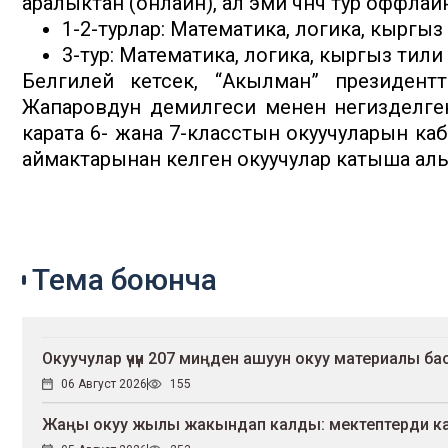
аралыктан (онлайн), ал эми үчүнчү тур оффл
1-2-турлар: Математика, логика, кыргыз
3-тур: Математика, логика, кыргыз тили
Белгилей кетсек, “Акылман” президен
Жапаровдун демилгеси менен негизделген
карата 6- жана 7-класстын окуучуларын ка
аймактарынан келген окуучулар катыша ал
Тема боюнча
Окуучулар үчүн 207 миңден ашуун окуу материалы 
06 Август 2026
155
Жаңы окуу жылы жакындап калды: мектептерди канд