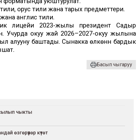
айн форматында уюштурулат.
 тили, орус тили жана тарых предметтери.
 жана англис тили.
ттик лицейи 2023-жылы президент Садыр
. Учурда окуу жай 2026–2027-окуу жылына
был алууну баштады. Сынакка өлкөнүн бардык
ышат.
Басып чыгаруу
басылып чыкты
ай өзгөрүүлөр күтөт