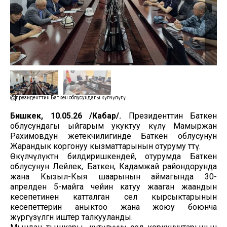
президенттин Баткен облусундагы өкүлчүлүгү
Бишкек, 10.05.26 /Кабар/.
Президенттин Баткен
облусундагы ыйгарым укуктуу өкүлү Мамыржан
Рахимовдун жетекчилигинде Баткен облусунун
Жарандык коргонуу кызматтарынын отуруму өттү.
Өкүлчүлүктөн билдиришкендей, отурумда Баткен
облусунун Лейлек, Баткен, Кадамжай райондорунда
жана Кызыл-Кыя шаарынын аймагында 30-
апрелден 5-майга чейин катуу жааган жаандын
кесепетинен катталган сел кырсыктарынын
кесепеттерин аныктоо жана жоюу боюнча
жүргүзүлгөн иштер талкууланды.