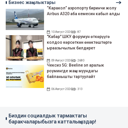
Бизнес жаңылыктары
“Каракол” аэропорту биринчи жолу
Airbus A320 аба кемесин кабыл алды
10 Август 2026
87
"Кабар" ШКУ форумун өткөрүүгө
колдоо көрсөткөн өнөктөштөргө
ыраазычылык билдирет
09 Август 2026
2680
Чексиз 5G: Beeline эл аралык
роумингде жаңы муундагы
байланышты тартуулайт
06 Август 2026
313
Биздин социалдык тармактагы
баракчаларыбызга катталыңыздар!