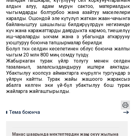
Мындан тышкары, күтүлүүчү сел коркунучтарынын
алдын алуу, адам өмүрүн сактоо, материалдык
чыгымдарды болтурбоо жана азайтуу маселелери
каралды. Ошондой эле күтүлүп жаткан жаан-чачынга
байланыштуу шашылыш билдирүүлөрдүн негизинде
күч жана каражаттарды даярдыкта кармоо, тиешелүү
иш-чараларды ыкчам жана өз убагында аткарууну
уюштуруу боюнча тапшырмалар берилди.
Болуп өткөн селдин кесепетинен облус боюнча жалпы
чыгым 20 млн 800 миң сомду түздү.
Жабыркаган турак үйлөр толугу менен селден
тазаланып, залалсыздандыруу иштери аяктады.
Убактылуу коопсуз аймактарга көчүрүлгөн тургундар өз
үйлөрүнө кайтты. Турак жайы жашоого жараксыз
абалга келген эки үй-бүлө убактылуу бош турак
жайларга жайгаштырылды.
Тема боюнча
Манас шаарында мектептердин жаңы окуу жылына