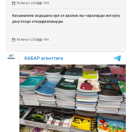
04 Август 2026
990
Касымалиев алдыдагы ири эл аралык иш-чараларды жогорку
деңгээлде өткөрүүнү тапшырды
04 Август 2026
944