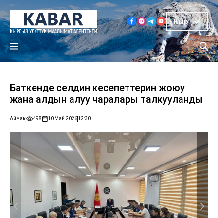
Кыр
Баткенде селдин кесепеттерин жоюу
жана алдын алуу чаралары талкууланды
Аймак
498
10 Май 2026
12:30