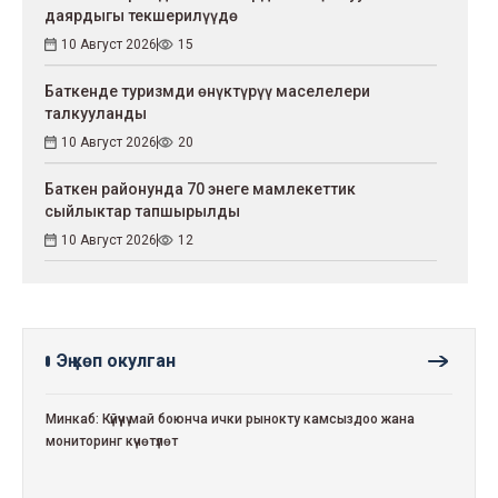
даярдыгы текшерилүүдө
10 Август 2026
15
Баткенде туризмди өнүктүрүү маселелери
талкууланды
10 Август 2026
20
Баткен районунда 70 энеге мамлекеттик
сыйлыктар тапшырылды
10 Август 2026
12
Эң көп окулган
Минкаб: Күйүүчү май боюнча ички рынокту камсыздоо жана
мониторинг күчөтүлөт