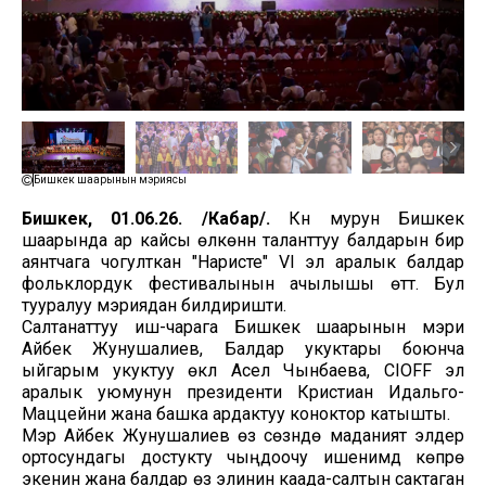
Бишкек шаарынын мэриясы
Бишкек, 01.06.26. /Кабар/.
Күн мурун Бишкек
шаарында ар кайсы өлкөнүн таланттуу балдарын бир
аянтчага чогулткан "Наристе" VI эл аралык балдар
фольклордук фестивалынын ачылышы өттү. Бул
тууралуу мэриядан билдиришти.
Салтанаттуу иш-чарага Бишкек шаарынын мэри
Айбек Жунушалиев, Балдар укуктары боюнча
ыйгарым укуктуу өкүл Асел Чынбаева, CIOFF эл
аралык уюмунун президенти Кристиан Идальго-
Маццейни жана башка ардактуу коноктор катышты.
Мэр Айбек Жунушалиев өз сөзүндө маданият элдер
ортосундагы достукту чыңдоочу ишенимдүү көпүрө
экенин жана балдар өз элинин каада-салтын сактаган