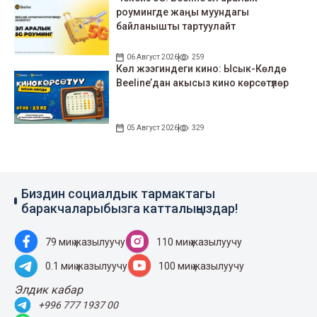
роумингде жаңы муундагы
байланышты тартуулайт
06 Август 2026
259
Көл жээгиндеги кино: Ысык-Көлдө
Beeline’дан акысыз кино көрсөтүлөр
05 Август 2026
329
Биздин социалдык тармактагы
баракчаларыбызга катталыңыздар!
79 миң жазылуучу
110 миң жазылуучу
0.1 миң жазылуучу
100 миң жазылуучу
Элдик кабар
+996 777 1937 00