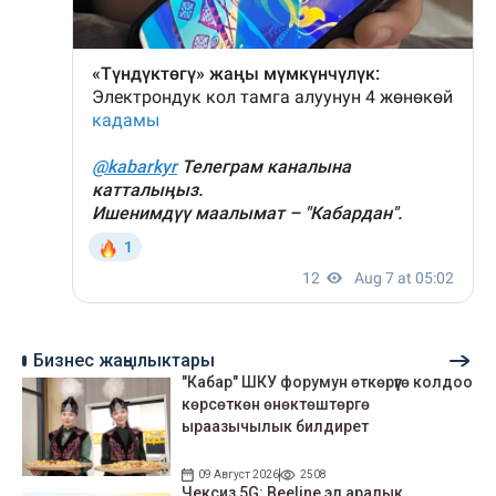
Бизнес жаңылыктары
"Кабар" ШКУ форумун өткөрүүгө колдоо
көрсөткөн өнөктөштөргө
ыраазычылык билдирет
09 Август 2026
2508
Чексиз 5G: Beeline эл аралык