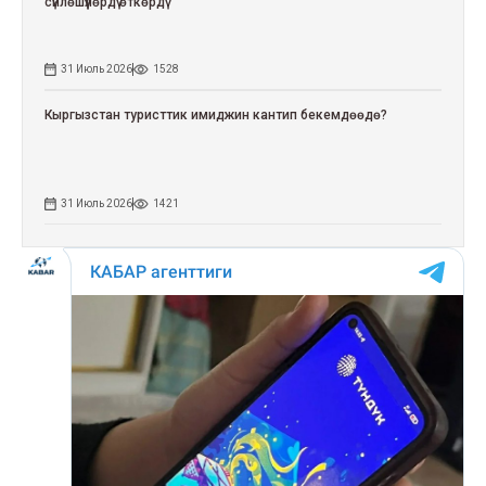
сүйлөшүүлөрдү өткөрдү
31 Июль 2026
1528
Кыргызстан туристтик имиджин кантип бекемдөөдө?
31 Июль 2026
1421