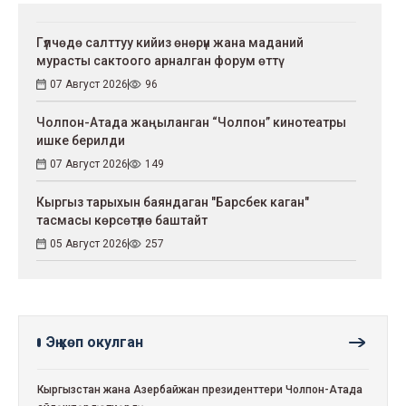
Гүлчөдө салттуу кийиз өнөрүн жана маданий
мурасты сактоого арналган форум өттү
07 Август 2026
96
Чолпон-Атада жаңыланган “Чолпон” кинотеатры
ишке берилди
07 Август 2026
149
Кыргыз тарыхын баяндаган "Барсбек каган"
тасмасы көрсөтүлө баштайт
05 Август 2026
257
Эң көп окулган
Кыргызстан жана Азербайжан президенттери Чолпон-Атада