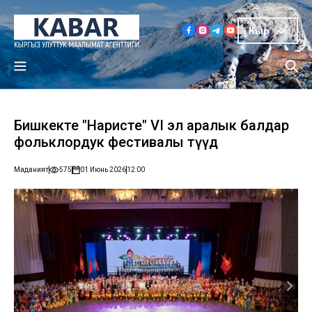
Кыр
Бишкекте "Наристе" VI эл аралык балдар
фольклордук фестивалы өтүүдө
Маданият
575
01 Июнь 2026
12:00