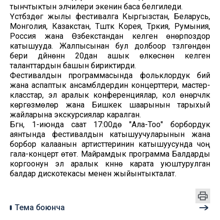
тынчтыктын элчилери экенин баса белгиледи.
Үстүбүздөгү жылы фестивалга Кыргызстан, Беларусь,
Монголия, Казакстан, Түштүк Корея, Түркия, Румыния,
Россия жана Өзбекстандан келген өнөрпоздор
катышууда. Жалпысынан бул долбоор түзүлгөндөн
бери дүйнөнүн 20дан ашык өлкөсүнөн келген
таланттардын башын бириктирди.
Фестивалдын программасында фольклордук бий
жана аспаптык ансамблдердин концерттери, мастер-
класстар, эл аралык конференциялар, кол өнөрчүлүк
көргөзмөлөрү жана Бишкек шаарынын тарыхый
жайларына экскурсиялар каралган.
Бүгүн, 1-июнда саат 17:00дө "Ала-Тоо" борбордук
аянтында фестивалдын катышуучуларынын жана
борбор калаанын артисттеринин катышуусунда чоң
гала-концерт өтөт. Майрамдык программа Балдарды
коргоонун эл аралык күнүнө карата уюштурулган
балдар дискотекасы менен жыйынтыкталат.
Тема боюнча