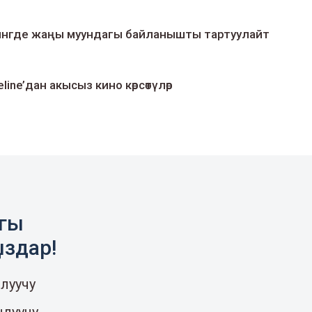
умингде жаңы муундагы байланышты тартуулайт
line’дан акысыз кино көрсөтүлөр
агы
ыздар!
луучу