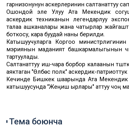
гарнизонунун аскерлеринин салтанаттуу сапт
Ошондой эле Улуу Ата Мекендик согуш
аскердик техниканын легендарлуу экспон
талаа ашканалары жана чатырлар жайгашт
боткосу, кара буудай наны берилди.
Катышуучуларга Коргоо министрлигинин 
мэриянын маданият башкармалыгынын чы
тартуулады.
Салтанаттуу иш-чара борбор калаанын түшт
аяктаган "Өлбөс полк" аскердик-патриоттук 
Кечинде Бишкек шаарында Ата Мекендик
катышуусунда "Жеңиш ырлары" аттуу чоң м
Тема боюнча