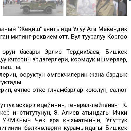
рынын "Жеңиш" аянтында Улуу Ата Мекендик
 митинг-реквием өттү. Бул тууралуу Коргоо
 орун басары Эрлис Тердикбаев, Бишкек
 күчтөрүнүн ардагерлери, коомдук ишмерлер,
атышты.
ерин, ооруктун эмгекчилерин жана бардык
туктады.
ип, өчпөс отко гүлчамбарлар коюлуп, салют
ттук аскер лицейинин, генерал-лейтенант К.
скер институтунун, Э. Алиев атындагы Ички
 УКМКнын Чек ара кызматынын, Улуттук
игинин бөлүкчөлөрүнүн курамындагы Бишкек