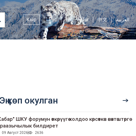
Кыр
Рус
Eng
Tur
中文
العربية
Эң көп окулган
Кабар" ШКУ форумун өткөрүүгө колдоо көрсөткөн өнөктөштөргө
раазычылык билдирет
09 Август 2026
2636