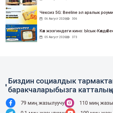
Чексиз 5G: Beeline эл аралык ро
06 Август 2026
306
Көл жээгиндеги кино: Ысык-Көлдө Bee
05 Август 2026
373
Биздин социалдык тармакт
баракчаларыбызга катталың
79 миң жазылуучу
110 миң жазы