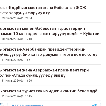
сык-Көлдө Кыргызстан жана Өзбекстан ЖОЖ
екторлорунун форуму өттү
29 Июль 2026
2004
ыргызстан менен Өзбекстан туристтердин
гымын 10 млн адамга жеткирүүнү көздөйт – Кубатов
30 Июль 2026
1718
ыргызстан-Азербайжан президенттеринин
үйлөшүүлөрү: бир катар документтерге кол коюлду
31 Июль 2026
1661
ыргызстан жана Азербайжан президенттери
олпон-Атада сүйлөшүүлөрдү өткөрдү
31 Июль 2026
1620
ыргызстан туристтик имиджин кантип бекемдөөдө?
31 Июль 2026
1515