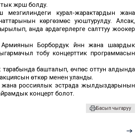
ык жүрүшү болду.
 мезгилиндеги курал-жарактардын жана
аттарынын көргөзмөсү уюштурулду. Алсак,
ырылып, анда ардагерлерге салттуу жоокер
Армиянын Борбордук үйүнүн жана шаардык
гармачыл тобу концерттик программасын
үк тарабында башталып, өчпөс оттун алдында
акциясын өткөрүү менен уланды.
 жана россиялык эстрада жылдыздарынын
айрамдык концерт болот.
Басып чыгаруу