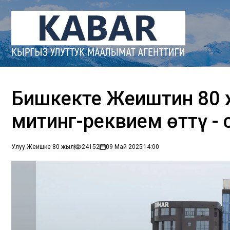
Бишкекте Жеңиштин 80
митинг-реквием өттү - 
Улуу Жеңишке 80 жыл
24152
09 Май 2025
14:00