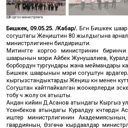
Коргоо министрлиги
Бишкек, 09.05.25. /Кабар/.
Бүгүн Бишкек шаа
согуштагы Жеңиштин 80 жылдыгына арналган
министрлигинен билдиришти.
Митингге коргоо министринин биринчи
шаарынын мэри Айбек Жунушалиев, Куралдуу
борбордун тургундары жана меймандары к
Бишкек шаарынын мэри согуштун ардагерл
кыргызстандыктарды Жеңиш күнү менен кут
Согуштан кайтпайкалган жоокерлерди эскер
тобу үч жолу ок атышты.
Андан кийин Д.Асанов атындагы Кыргыз улу
Үсөнбеков атындагы Куралдуу күчтөрдүн А
иштер министрлигинин Академиясынын,
гвардиянын, Өзгөчө кырдаалдар министрл