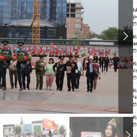
Ы
р
К
а
К
с
К
Ч
К