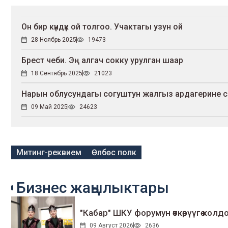
Он бир күндүк ой толгоо. Учактагы узун ой
28 Ноябрь 2025
19473
Брест чеби. Эң алгач сокку урулган шаар
18 Сентябрь 2025
21023
Нарын облусундагы согуштун жалгыз ардагерине сы
09 Май 2025
24623
Митинг-реквием
Өлбөс полк
Бизнес жаңылыктары
"Кабар" ШКУ форумун өткөрүүгө колдо
09 Август 2026
2636