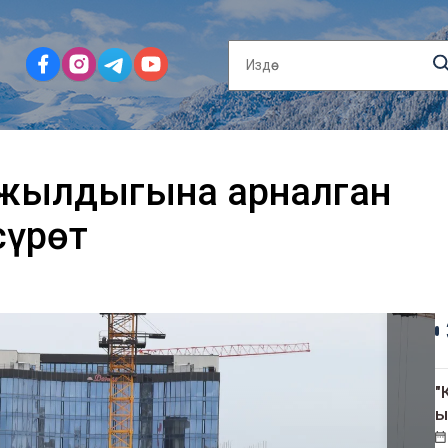
 жылдыгына арналган
сүрөт
"
ы