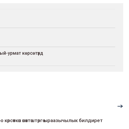
й-урмат көрсөтүлдү
о көрсөткөн өнөктөштөргө ыраазычылык билдирет