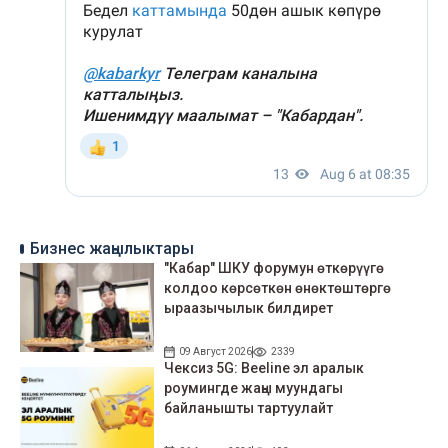
Бизнес жаңылыктары
"Кабар" ШКУ форумун өткөрүүгө
колдоо көрсөткөн өнөктөштөргө
ыраазычылык билдирет
09 Август 2026
2339
Чексиз 5G: Beeline эл аралык
роумингде жаңы муундагы
байланышты тартуулайт