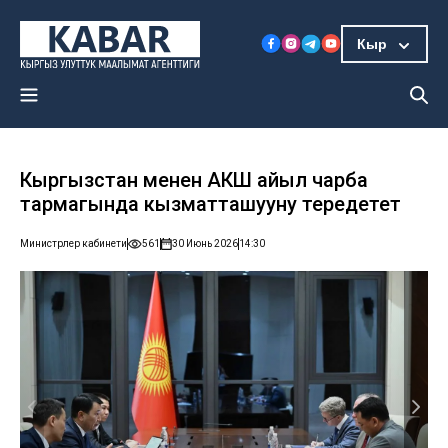
Кыр
Кыргызстан менен АКШ айыл чарба
тармагында кызматташууну тереңдетет
Министрлер кабинети
561
30 Июнь 2026
14:30