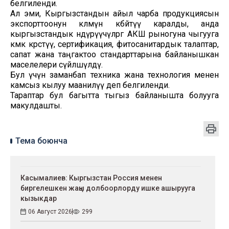
белгиленди.
Ал эми, Кыргызстандын айыл чарба продукциясын
экспорттоонун көлөмүн көбөйтүү каралды, анда
кыргызстандык өндүрүүчүлөргө АКШ рыногуна чыгууга
көмөк көрсөтүү, сертификация, фитосанитардык талаптар,
сапат жана таңгактоо стандарттарына байланышкан
маселелери сүйлөшүлдү.
Бул үчүн заманбап техника жана технология менен
камсыз кылуу маанилүү деп белгиленди.
Тараптар бул багытта тыгыз байланышта болууга
макулдашты.
Тема боюнча
Касымалиев: Кыргызстан Россия менен
биргелешкен жаңы долбоорлорду ишке ашырууга
кызыкдар
06 Август 2026
299