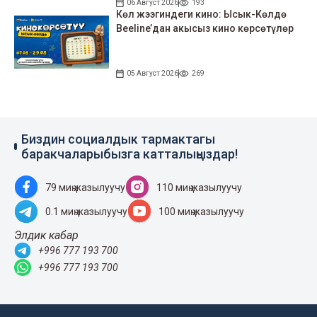
06 Август 2026
193
Көл жээгиндеги кино: Ысык-Көлдө
Beeline’дан акысыз кино көрсөтүлөр
05 Август 2026
269
Биздин социалдык тармактагы
баракчаларыбызга катталыңыздар!
79 миң жазылуучу
110 миң жазылуучу
0.1 миң жазылуучу
100 миң жазылуучу
Элдик кабар
+996 777 193 700
+996 777 193 700