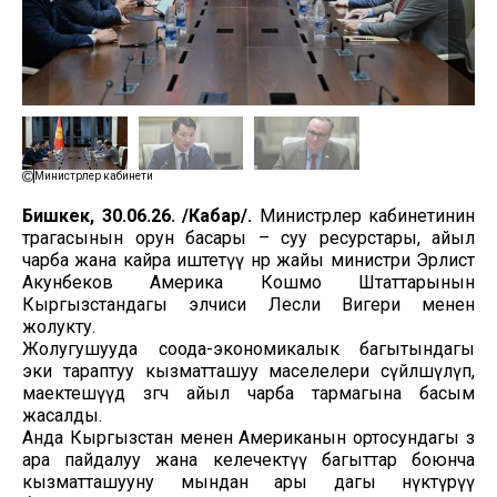
Министрлер кабинети
Бишкек, 30.06.26. /Кабар/.
Министрлер кабинетинин
төрагасынын орун басары – суу ресурстары, айыл
чарба жана кайра иштетүү өнөр жайы министри Эрлист
Акунбеков Америка Кошмо Штаттарынын
Кыргызстандагы элчиси Лесли Вигери менен
жолукту.
Жолугушууда соода-экономикалык багытындагы
эки тараптуу кызматташуу маселелери сүйлөшүлүп,
маектешүүдө өзгөчө айыл чарба тармагына басым
жасалды.
Анда Кыргызстан менен Американын ортосундагы өз
ара пайдалуу жана келечектүү багыттар боюнча
кызматташууну мындан ары дагы өнүктүрүү