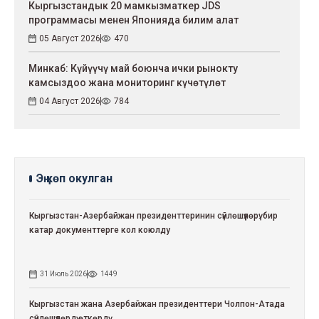
Кыргызстандык 20 мамкызматкер JDS
программасы менен Японияда билим алат
05 Август 2026
470
Минкаб: Күйүүчү май боюнча ички рынокту
камсыздоо жана мониторинг күчөтүлөт
04 Август 2026
784
Эң көп окулган
Кыргызстан-Азербайжан президенттеринин сүйлөшүүлөрү: бир
катар документтерге кол коюлду
31 Июль 2026
1449
Кыргызстан жана Азербайжан президенттери Чолпон-Атада
сүйлөшүүлөрдү өткөрдү