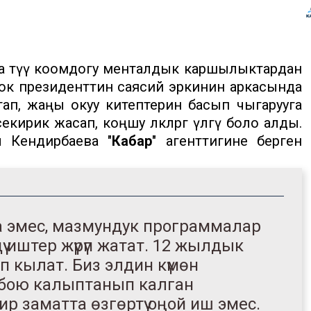
а өтүү коомдогу менталдык каршылыктардан
ирок президенттин саясий эркинин аркасында
ап, жаңы окуу китептерин басып чыгарууга
ирик жасап, коңшу өлкөлөргө үлгү боло алды.
л Кендирбаева "
Кабар
" агенттигине берген
а эмес, мазмундук программалар
ү иштер жүрүп жатат. 12 жылдык
лап кылат. Биз элдин күмөн
 бою калыптанып калган
 заматта өзгөртүү оңой иш эмес.