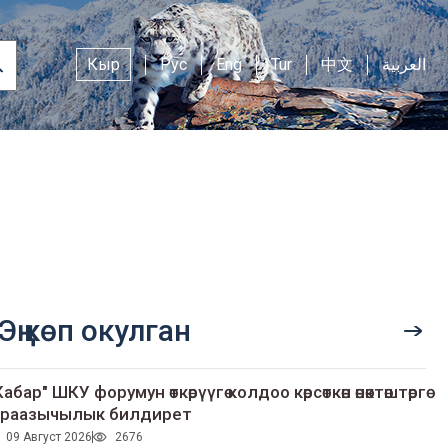
Кыр
Рус
Eng
Tur
中文
العربية
Эң көп окулган
Кабар" ШКУ форумун өткөрүүгө колдоо көрсөткөн өнөктөштөргө
раазычылык билдирет
09 Август 2026
2676