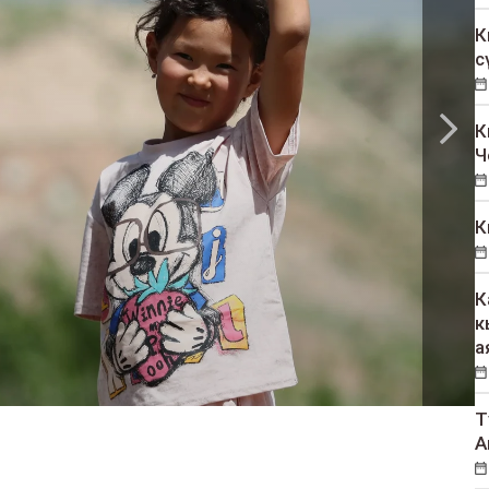
К
с
К
Ч
К
К
к
а
Т
А