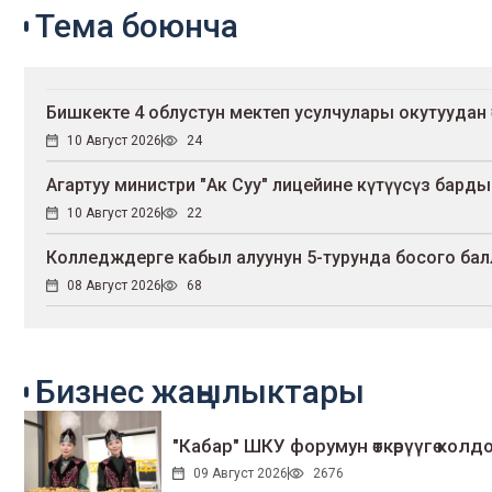
Тема боюнча
Бишкекте 4 облустун мектеп усулчулары окутуудан ө
10 Август 2026
24
Агартуу министри "Ак Суу" лицейине күтүүсүз барды
10 Август 2026
22
Колледждерге кабыл алуунун 5-турунда босого балл 
08 Август 2026
68
Бизнес жаңылыктары
"Кабар" ШКУ форумун өткөрүүгө колдо
09 Август 2026
2676