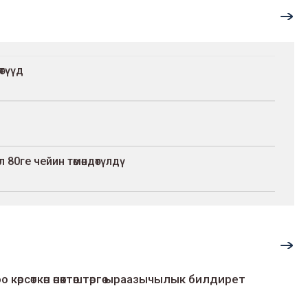
түүдө
80ге чейин төмөндөтүлдү
о көрсөткөн өнөктөштөргө ыраазычылык билдирет