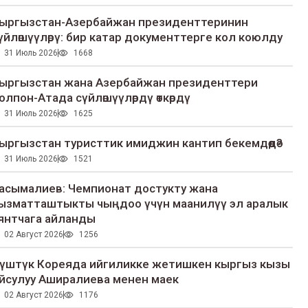
ыргызстан-Азербайжан президенттеринин
үйлөшүүлөрү: бир катар документтерге кол коюлду
31 Июль 2026
1668
ыргызстан жана Азербайжан президенттери
олпон-Атада сүйлөшүүлөрдү өткөрдү
31 Июль 2026
1625
ыргызстан туристтик имиджин кантип бекемдөөдө?
31 Июль 2026
1521
асымалиев: Чемпионат достукту жана
ызматташтыкты чыңдоо үчүн маанилүү эл аралык
янтчага айланды
02 Август 2026
1256
үштүк Кореяда ийгиликке жетишкен кыргыз кызы
йсулуу Аширалиева менен маек
02 Август 2026
1176