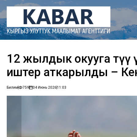
12 жылдык окууга өтүү 
иштер аткарылды – Ке
Билим
759
04 Июнь 2026
11:03