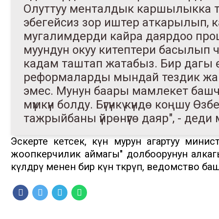
Олуттуу менталдык каршылыкка ту
эбегейсиз зор иштер аткарылып, 
мугалимдерди кайра даярдоо про
муундун окуу китептери басылып ч
кадам таштап жатабыз. Бир дагы
реформаларды мындай тездик жана
эмес. Мунун баары мамлекет баш
мүмкүн болду. Бүгүнкү күндө коңшу 
тажрыйбаны үйрөнүүгө даяр", - деди
Эскерте кетсек, күн мурун агартуу минис
жоопкерчилик аймагы" долбоорунун алка
өкүлдөрү менен бир күн өткөрүп, ведомство ба