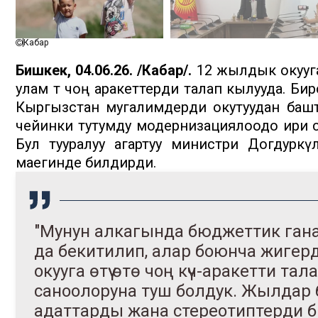
Кабар
Бишкек, 04.06.26. /Кабар/.
12 жылдык окууг
улам өтө чоң аракеттерди талап кылууда. Б
Кыргызстан мугалимдерди окутуудан башт
чейинки тутумду модернизациялоодо ири сек
Бул тууралуу агартуу министри Догдуркү
маегинде билдирди.
"Мунун алкагында бюджеттик ган
да бекитилип, алар боюнча жигердү
окууга өтүү өтө чоң күч-аракетти та
саноолоруна туш болдук. Жылдар
адаттарды жана стереотиптерди бир