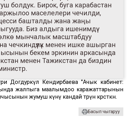
ш болдук. Бирок, буга карабастан
каржылоо маселелери чечилди,
цесси башталды жана жаңы
ыгууда. Биз алдыга ишенимдүү
 өлкө мынчалык масштабдуу
 чечкиндүүлүк менен ишке ашырган
чысынын бекем эркинин аркасында
Өзбекстан менен Тажикстан да биздин
 министр.
три Догдуркүл Кендирбаева "Ачык кабинет:
гында жалпыга маалымдоо каражаттарынын
шчысынын жумуш күнү кандай өтөрүн көрсөткөн.
Басып чыгаруу