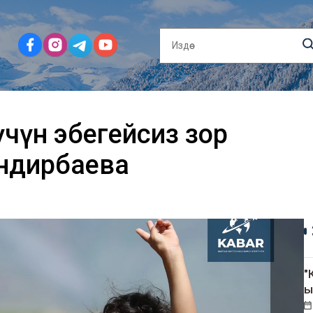
үчүн эбегейсиз зор
ндирбаева
"
ы