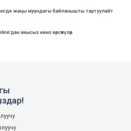
умингде жаңы муундагы байланышты тартуулайт
line’дан акысыз кино көрсөтүлөр
агы
ыздар!
луучу
ылуучу