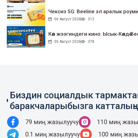
Чексиз 5G: Beeline эл аралык ро
06 Август 2026
312
Көл жээгиндеги кино: Ысык-Көлдө Bee
05 Август 2026
378
Биздин социалдык тармакт
баракчаларыбызга катталың
79 миң жазылуучу
110 миң жазы
0.1 миң жазылуучу
100 миң жаз