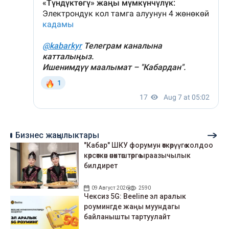
Бизнес жаңылыктары
"Кабар" ШКУ форумун өткөрүүгө колдоо
көрсөткөн өнөктөштөргө ыраазычылык
билдирет
09 Август 2026
2590
Чексиз 5G: Beeline эл аралык
роумингде жаңы муундагы
байланышты тартуулайт