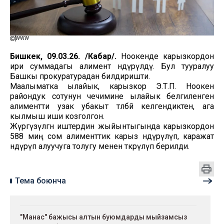
WWW
Бишкек, 09.03.26. /Кабар/.
Ноокенде карызкордон
ири суммадагы алимент өндүрүлдү. Бул тууралуу
Башкы прокуратурадан билдиришти.
Маалыматка ылайык, карызкор Э.Т.П. Ноокен
райондук сотунун чечимине ылайык белгиленген
алиментти узак убакыт төлөбөй келгендиктен, ага
кылмыш иши козголгон.
Жүргүзүлгөн иштердин жыйынтыгында карызкордон
588 миң сом алименттик карыз өндүрүлүп, каражат
өндүрүп алуучуга толугу менен өткөрүлүп берилди.
Тема боюнча
"Манас" бажысы алтын буюмдарды мыйзамсыз