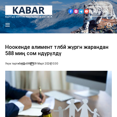
Кыр
Ноокенде алимент төлөбөй жүргөн жарандан
588 миң сом өндүрүлдү
Укук тартиби
698
09 Март 2026
10:30