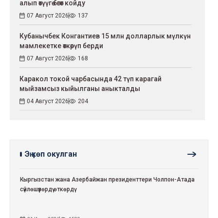
алып өтүүгө бөгөт койду
07 Август 2026
137
Кубанычбек Конгантиев 15 млн долларлык мүлкүн
мамлекетке өткөрүп берди
07 Август 2026
168
Каракол токой чарбасында 42 түп карагай
мыйзамсыз кыйылганы аныкталды
04 Август 2026
204
Эң көп окулган
Кыргызстан жана Азербайжан президенттери Чолпон-Атада
сүйлөшүүлөрдү өткөрдү