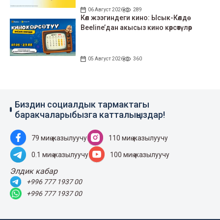
06 Август 2026
289
Көл жээгиндеги кино: Ысык-Көлдө
Beeline’дан акысыз кино көрсөтүлөр
05 Август 2026
360
Биздин социалдык тармактагы
баракчаларыбызга катталыңыздар!
79 миң жазылуучу
110 миң жазылуучу
0.1 миң жазылуучу
100 миң жазылуучу
Элдик кабар
+996 777 1937 00
+996 777 1937 00