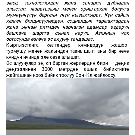
эмес, технологиядан жана санарип дүйнөдөн
алыстап, жаратылыш менен эриш-аркак болууга
мүмкүнчүлүк бергени үчүн кызыктырат. Күн сайын
келген билдирүүлөрдөн, социалдык тармактардан
жана ыкчам ритмден чарчаган адамдар өздөрүн
башкача шартта сынап көрүп, Азиянын чок
ортосунда өзгөчө эс алууну тандашат.
Кыргызстанга келгендер көчмөндөрдүн жашоо-
турмушу менен жакындан таанышып, аны бир нече
күндүн ичинде эле сезе алышат.
Эс алуучулар эң көп барган жерлердин бири — деңиз
деңгээлинен 3000 метрден ашык бийиктикте
жайгашкан кооз бийик тоолуу Соң-Көл жайлоосу.