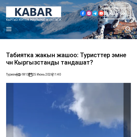
Кыр
Табиятка жакын жашоо: Туристтер эмне
үчүн Кыргызстанды тандашат?
Туризм
1813
25 Июнь 2026
11:40