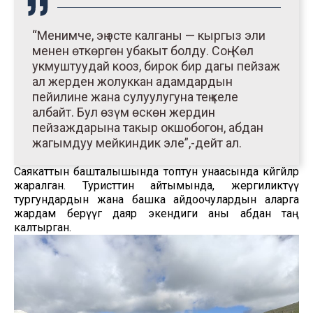
“Менимче, эң эсте калганы — кыргыз эли
менен өткөргөн убакыт болду. Соң-Көл
укмуштуудай кооз, бирок бир дагы пейзаж
ал жерден жолуккан адамдардын
пейилине жана сулуулугуна тең келе
албайт. Бул өзүм өскөн жердин
пейзаждарына такыр окшобогон, абдан
жагымдуу мейкиндик эле”,-дейт ал.
Саякаттын башталышында топтун унаасында көйгөйлөр
жаралган. Туристтин айтымында, жергиликтүү
тургундардын жана башка айдоочулардын аларга
жардам берүүгө даяр экендиги аны абдан таң
калтырган.