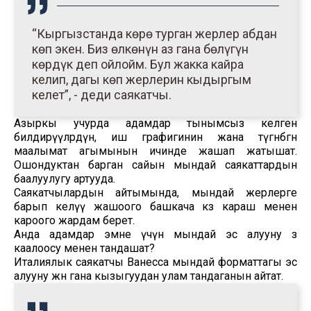
“Кыргызстанда көрө турган жерлер абдан
көп экен. Биз өлкөнүн аз гана бөлүгүн
көрдүк деп ойлойм. Бул жакка кайра
келип, дагы көп жерлерин кыдыргым
келет”, - деди саякатчы.
Азыркы учурда адамдар тынымсыз келген
билдирүүлөрдүн, иш графигинин жана түгөнбөгөн
маалымат агымынын ичинде жашап жатышат.
Ошондуктан барган сайын мындай саякаттардын
баалуулугу артууда.
Саякатчылардын айтымында, мындай жерлерге
барып келүү жашоого башкача көз караш менен
кароого жардам берет.
Анда адамдар эмне үчүн мындай эс алууну өз
каалоосу менен тандашат?
Италиялык саякатчы Ванесса мындай форматтагы эс
алууну жөн гана кызыгуудан улам тандаганын айтат.