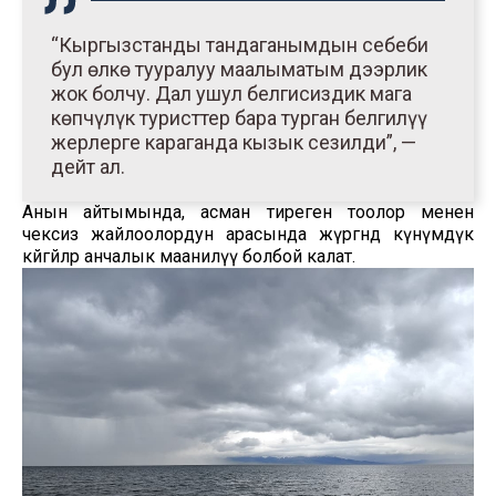
“Кыргызстанды тандаганымдын себеби
бул өлкө тууралуу маалыматым дээрлик
жок болчу. Дал ушул белгисиздик мага
көпчүлүк туристтер бара турган белгилүү
жерлерге караганда кызык сезилди”, —
дейт ал.
Анын айтымында, асман тиреген тоолор менен
чексиз жайлоолордун арасында жүргөндө күнүмдүк
көйгөйлөр анчалык маанилүү болбой калат.