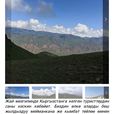
Жай мезгилинде Кыргызстанга келген туристтердин
саны кескин көбөйөт. Биздин өлкө аларды беш
жылдыздуу мейманкана же кымбат тейлөө менен