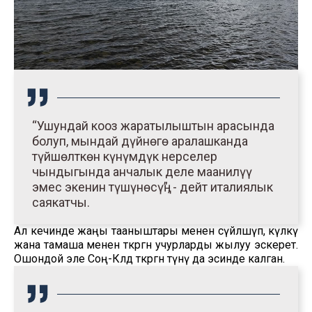
“Ушундай кооз жаратылыштын арасында
болуп, мындай дүйнөгө аралашканда
түйшөлткөн күнүмдүк нерселер
чындыгында анчалык деле маанилүү
эмес экенин түшүнөсүң”, - дейт италиялык
саякатчы.
Ал кечинде жаңы тааныштары менен сүйлөшүп, күлкү
жана тамаша менен өткөргөн учурларды жылуу эскерет.
Ошондой эле Соң-Көлдө өткөргөн түнү да эсинде калган.