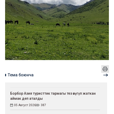
Тема боюнча
Борбор Азия туристтик тармагы тез өнүгүп жаткан
аймак деп аталды
05 Август 2026
387