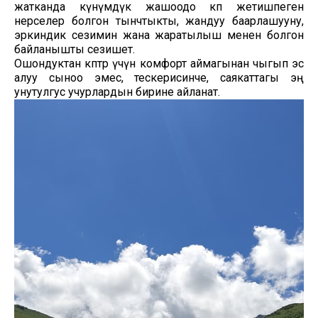
жатканда күнүмдүк жашоодо көп жетишпеген
нерселер болгон тынчтыкты, жандуу баарлашууну,
эркиндик сезимин жана жаратылыш менен болгон
байланышты сезишет.
Ошондуктан көптөр үчүн комфорт аймагынан чыгып эс
алуу сыноо эмес, тескерисинче, саякаттагы эң
унутулгус учурлардын бирине айланат.