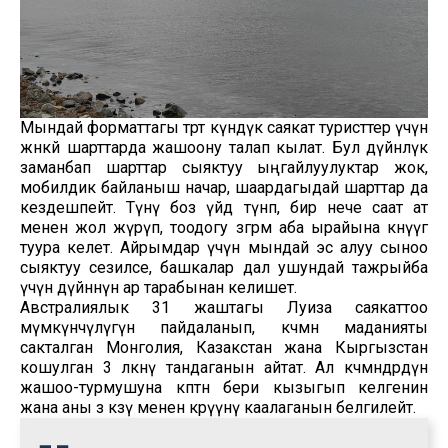
Мындай форматтагы төрт күндүк саякат туристтер үчүн
жөнөкөй шарттарда жашоону талап кылат. Бул дүйнөлүк
заманбап шарттар сыяктуу ыңгайлуулуктар жок,
мобилдик байланыш начар, шаардагыдай шарттар да
кездешпейт. Түнү боз үйдө түнөп, бир нече саат ат
менен жол жүрүп, тоодогу өзгөрмө аба ырайына көнүүгө
туура келет. Айрымдар үчүн мындай эс алуу сыноо
сыяктуу сезилсе, башкалар дал ушундай тажрыйба
үчүн дүйнөнүн ар тарабынан келишет.
Австралиялык 31 жаштагы Луиза саякаттоо
мүмкүнчүлүгүн пайдаланып, көчмөн маданияты
сакталган Монголия, Казакстан жана Кыргызстан
кошулган 3 өлкөнү тандаганын айтат. Ал көчмөндөрдүн
жашоо-турмушуна көптөн бери кызыгып келгенин
жана аны өз көзү менен көрүүнү каалаганын белгилейт.