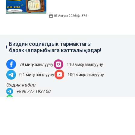
05 Август 2026
376
Биздин социалдык тармактагы
баракчаларыбызга катталыңыздар!
79 миң жазылуучу
110 миң жазылуучу
0.1 миң жазылуучу
100 миң жазылуучу
Элдик кабар
+996 777 1937 00
+996 777 1937 00