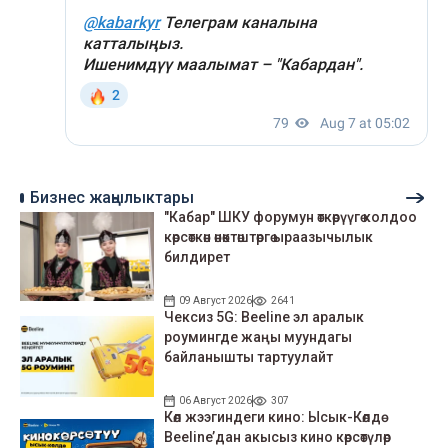
Бизнес жаңылыктары
"Кабар" ШКУ форумун өткөрүүгө колдоо
көрсөткөн өнөктөштөргө ыраазычылык
билдирет
09 Август 2026
2641
Чексиз 5G: Beeline эл аралык
роумингде жаңы муундагы
байланышты тартуулайт
06 Август 2026
307
Көл жээгиндеги кино: Ысык-Көлдө
Beeline’дан акысыз кино көрсөтүлөр