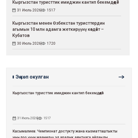
Кыргызстан туристтик имиджин кантип бекемдөөдө?
31 Июль 2026
1517
Кыргызстан менен Өзбекстан туристтердин
агымын 10 млн адамга жеткирүүнү көздөйт –
Кубатов
30 Июль 2026
1720
Эң көп окулган
Кыргызстан туристтик имиджин кантип бекемдөөдө?
31 Июль 2026
1517
Касымалиев: Чемпионат достукту жана кызматташтыкты
чыңдоо үчүн маанилүү эл аралык аянтчага айланды