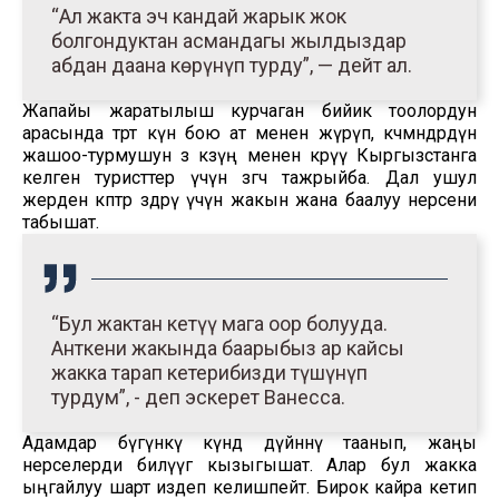
“Ал жакта эч кандай жарык жок
болгондуктан асмандагы жылдыздар
абдан даана көрүнүп турду”, — дейт ал.
Жапайы жаратылыш курчаган бийик тоолордун
арасында төрт күн бою ат менен жүрүп, көчмөндөрдүн
жашоо-турмушун өз көзүң менен көрүү Кыргызстанга
келген туристтер үчүн өзгөчө тажрыйба. Дал ушул
жерден көптөр өздөрү үчүн жакын жана баалуу нерсени
табышат.
“Бул жактан кетүү мага оор болууда.
Анткени жакында баарыбыз ар кайсы
жакка тарап кетерибизди түшүнүп
турдум”, - деп эскерет Ванесса.
Адамдар бүгүнкү күндө дүйнөнү таанып, жаңы
нерселерди билүүгө кызыгышат. Алар бул жакка
ыңгайлуу шарт издеп келишпейт. Бирок кайра кетип