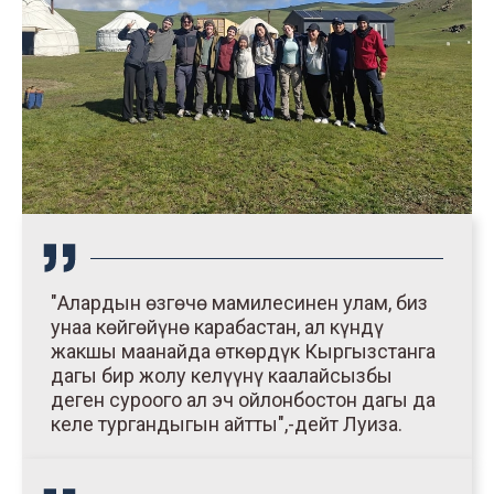
"Алардын өзгөчө мамилесинен улам, биз
унаа көйгөйүнө карабастан, ал күндү
жакшы маанайда өткөрдүк Кыргызстанга
дагы бир жолу келүүнү каалайсызбы
деген суроого ал эч ойлонбостон дагы да
келе тургандыгын айтты",-дейт Луиза.