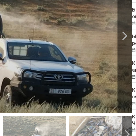
Б
о
Ы
р
К
а
К
с
К
Ч