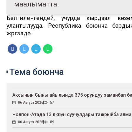
маалыматта.
Белгиленгендей, учурда кырдаал көз
улантылууда. Республика боюнча бардык
жүргүзүлүүдө.
Тема боюнча
Аксынын Сыны айылында 375 орундуу заманбап би
06 Август 2026
57
Чолпон-Атада 13 өлкөнүн суучулдары тажрыйба алм
06 Август 2026
89