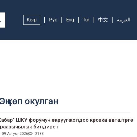
Кыр
Рус
Eng
Tur
中文
العربية
Эң көп окулган
Кабар" ШКУ форумун өткөрүүгө колдоо көрсөткөн өнөктөштөргө
раазычылык билдирет
09 Август 2026
2183