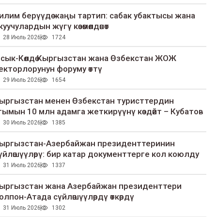
илим берүүдө жаңы тартип: сабак убактысы жана
куучулардын жүгү көзөмөлдөнөт
28 Июль 2026
1724
сык-Көлдө Кыргызстан жана Өзбекстан ЖОЖ
екторлорунун форуму өттү
29 Июль 2026
1654
ыргызстан менен Өзбекстан туристтердин
гымын 10 млн адамга жеткирүүнү көздөйт – Кубатов
30 Июль 2026
1385
ыргызстан-Азербайжан президенттеринин
үйлөшүүлөрү: бир катар документтерге кол коюлду
31 Июль 2026
1337
ыргызстан жана Азербайжан президенттери
олпон-Атада сүйлөшүүлөрдү өткөрдү
31 Июль 2026
1302