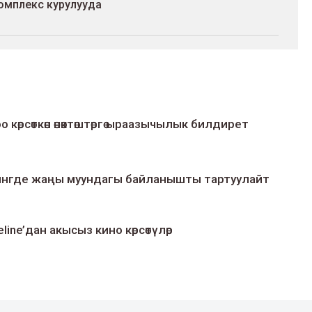
комплекс курулууда
о көрсөткөн өнөктөштөргө ыраазычылык билдирет
умингде жаңы муундагы байланышты тартуулайт
line’дан акысыз кино көрсөтүлөр