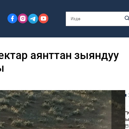
гектар аянттан зыяндуу
ы
"
ы