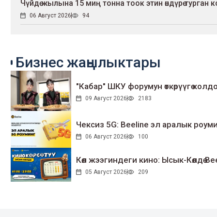
Чүйдө жылына 15 миң тонна тоок этин өндүрө турган 
06 Август 2026
94
Бизнес жаңылыктары
"Кабар" ШКУ форумун өткөрүүгө колдо
09 Август 2026
2183
Чексиз 5G: Beeline эл аралык ро
06 Август 2026
100
Көл жээгиндеги кино: Ысык-Көлдө Bee
05 Август 2026
209