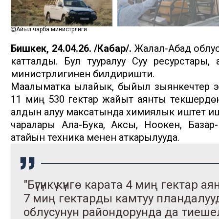
Айыл чарба министрлиги
Бишкек, 24.04.26. /Кабар/.
Жалал-Абад облус
катталды. Бул тууралуу Суу ресурстары,
министрлигинен билдиришти.
Маалыматка ылайык, быйыл зыянкечтер эр
11 миң 530 гектар жайыт аянты текшерүүдө
алдын алуу максатында химиялык иштетүү иштер
чаралары Ала-Бука, Аксы, Ноокен, Базар
атайын техника менен аткарылууда.
"Бүгүнкү күнгө карата 4 миң гектар 
7 миң гектарды камтуу пландалуу
облусунун райондорунда да тиешелүү