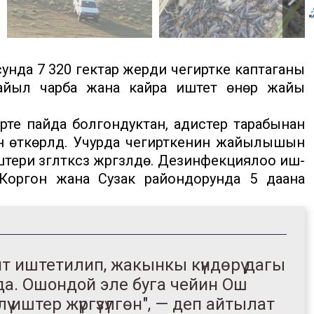
унда 7 320 гектар жерди чегиртке каптаганы
 айыл чарба жана кайра иштетүү өнөр жайы
те пайда болгондуктан, адистер тарабынан
н өткөрүлдү. Учурда чегирткенин жайылышын
и үзгүлтүксүз жүргүзүлүүдө. Дезинфекциялоо иш-
-Коргон жана Сузак райондорунда 5 даана
аянт иштетилип, жакынкы күндөрү дагы
да. Ошондой эле буга чейин Ош
 иштер жүргүзүлгөн", — деп айтылат