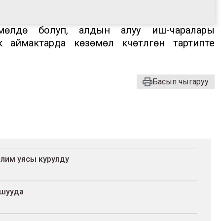
өмөлдө болуп, алдын алуу иш-чаралары
 аймактарда көзөмөл күчөтүлгөн тартипте
Басып чыгаруу
лим уясы курулду
ашууда