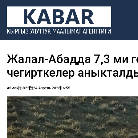
Жалал-Абадда 7,3 миң 
чегирткелер аныкталд
Аймак
822
24 Апрель 2026
16:55