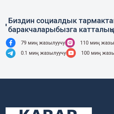
Биздин социалдык тармакт
баракчаларыбызга катталың
79 миң жазылуучу
110 миң жазы
0.1 миң жазылуучу
100 миң жаз