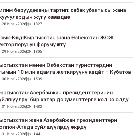
илим берүүдө жаңы тартип: сабак убактысы жана
куучулардын жүгү көзөмөлдөнөт
28 Июль 2026
1827
сык-Көлдө Кыргызстан жана Өзбекстан ЖОЖ
екторлорунун форуму өттү
29 Июль 2026
1805
ыргызстан менен Өзбекстан туристтердин
гымын 10 млн адамга жеткирүүнү көздөйт – Кубатов
30 Июль 2026
1539
ыргызстан-Азербайжан президенттеринин
үйлөшүүлөрү: бир катар документтерге кол коюлду
31 Июль 2026
1482
ыргызстан жана Азербайжан президенттери
олпон-Атада сүйлөшүүлөрдү өткөрдү
31 Июль 2026
1441