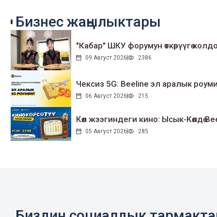
Бизнес жаңылыктары
"Кабар" ШКУ форумун өткөрүүгө колдо
09 Август 2026
2386
Чексиз 5G: Beeline эл аралык ро
06 Август 2026
215
Көл жээгиндеги кино: Ысык-Көлдө Bee
05 Август 2026
285
Биздин социалдык тармакт