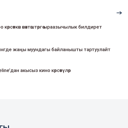
о көрсөткөн өнөктөштөргө ыраазычылык билдирет
умингде жаңы муундагы байланышты тартуулайт
line’дан акысыз кино көрсөтүлөр
агы