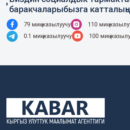
баракчаларыбызга катталың
79 миң жазылуучу
110 миң жазылу
0.1 миң жазылуучу
100 миң жазыл