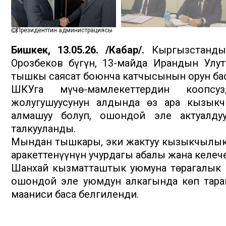
Президенттин администрациясы
Бишкек, 13.05.26. /Кабар/.
Кыргызстандын
Орозбеков бүгүн, 13-майда Ирандын Улут
тышкы саясат боюнча катчысынын орун бас
ШКУга мүчө-мамлекеттердин коопсу
жолугушуусунун алдында өз ара кызык
алмашуу болуп, ошондой эле актуалду
талкууланды.
Мындан тышкары, эки жактуу кызыкчылык т
аракеттенүүнүн учурдагы абалы жана келеч
Шанхай кызматташтык уюмуна төрагалык к
ошондой эле уюмдун алкагында көп тара
мааниси баса белгиленди.