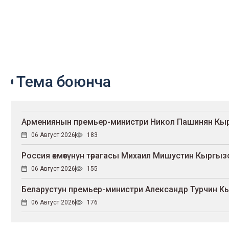
Тема боюнча
Армениянын премьер-министри Никол Пашинян Кыр
06 Август 2026
183
Россия өкмөтүнүн төрагасы Михаил Мишустин Кыргыз
06 Август 2026
155
Беларустун премьер-министри Александр Турчин К
06 Август 2026
176