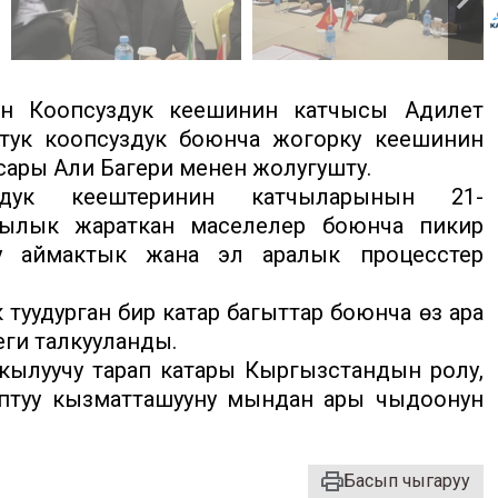
 Коопсуздук кеңешинин катчысы Адилет
тук коопсуздук боюнча жогорку кеңешинин
ары Али Багери менен жолугушту.
здук кеңештеринин катчыларынын 21-
чылык жараткан маселелер боюнча пикир
у аймактык жана эл аралык процесстер
уудурган бир катар багыттар боюнча өз ара
еги талкууланды.
ылуучу тарап катары Кыргызстандын ролу,
птуу кызматташууну мындан ары чыңдоонун
Басып чыгаруу