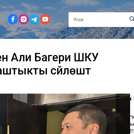
ен Али Багери ШКУ
штыкты сүйлөштү
"
ы