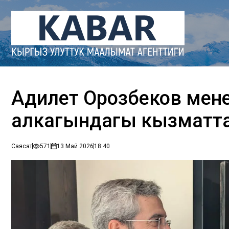
Адилет Орозбеков мен
алкагындагы кызматта
Саясат
571
13 Май 2026
18:40