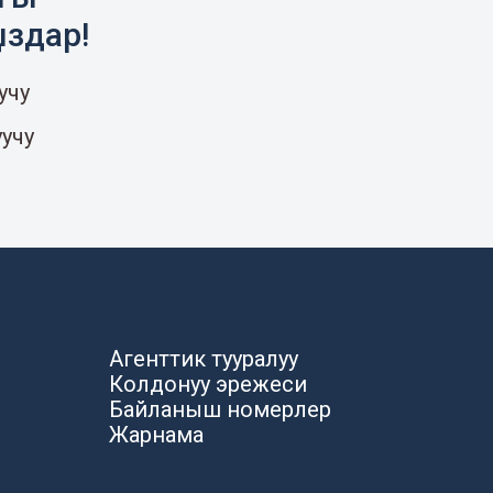
ыздар!
учу
уучу
Агенттик тууралуу
Колдонуу эрежеси
Байланыш номерлер
Жарнама