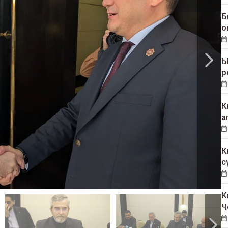
Б
о
Ы
р
К
а
К
с
К
Ч