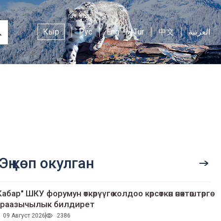
Кыр
Рус
Eng
Tur
中文
العربية
Эң көп окулган
Кабар" ШКУ форумун өткөрүүгө колдоо көрсөткөн өнөктөштөргө
раазычылык билдирет
09 Август 2026
2386