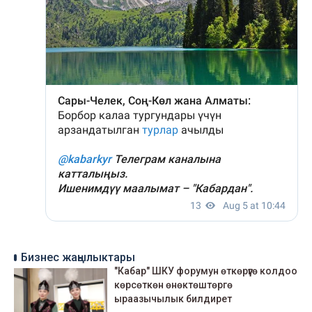
Бизнес жаңылыктары
"Кабар" ШКУ форумун өткөрүүгө колдоо
көрсөткөн өнөктөштөргө
ыраазычылык билдирет