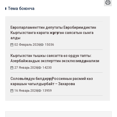
Тема боюнча
Европарламенттин депутаты Евробиримдиктин
Кыргызстанга карата жүргүзгөн саясатын сынга
алды
02 Февраль 2026
15036
Кыргызстан тышкы саясатта өз ордун тапты:
Азербайжандык эксперттин эксклюзивдүү анализи
27 Январь 2026
14230
Соловьёвдун билдирүүсү Россиянын расмий көз
карашын чагылдырбайт – Захарова
16 Январь 2026
13959