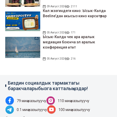
09 Август 2026
2111
Көл жээгиндеги кино: Ысык-Көлдө
Beeline’дан акысыз кино көрсөтүлөр
05 Август 2026
171
Ысык-Көлдө чек ара аралык
медиация боюнча эл аралык
конференция өтөт
05 Август 2026
216
Биздин социалдык тармактагы
баракчаларыбызга катталыңыздар!
79 миң жазылуучу
110 миң жазылуучу
0.1 миң жазылуучу
100 миң жазылуучу