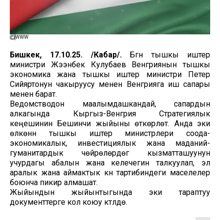
WWW
Бишкек, 17.10.25. /Кабар/.
Бүгүн тышкы иштер
министри Жээнбек Кулубаев Венгриянын тышкы
экономика жана тышкы иштер министри Петер
Сийяртонун чакыруусу менен Венгрияга иш сапары
менен барат.
Ведомстводон маалымдашкандай, сапардын
алкагында Кыргыз-Венгрия Стратегиялык
кеңешинин Бешинчи жыйыны өткөрүлөт. Анда эки
өлкөнүн тышкы иштер министрлери соода-
экономикалык, инвестициялык жана маданий-
гуманитардык чөйрөлөрдөгү кызматташуунун
учурдагы абалын жана келечегин талкуулап, эл
аралык жана аймактык күн тартибиндеги маселелер
боюнча пикир алмашат.
Жыйындын жыйынтыгында эки тараптуу
документтерге кол коюу күтүлүүдө.