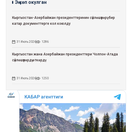
Эң көп окулган
Кыргызстан-Азербайжан президенттеринин сүйлөшүүлөрү: бир
катар документтерге кол коюлду
31 Июль 2026
1286
Кыргызстан жана Азербайжан президенттери Чолпон-Атада
сүйлөшүүлөрдү өткөрдү
31 Июль 2026
1250