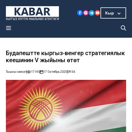
Кыр
Будапештте кыргыз-венгер стратегиялык
кеңешинин V жыйыны өтөт
Тышкы саясат
17145
17 Октябрь 2025
09:56