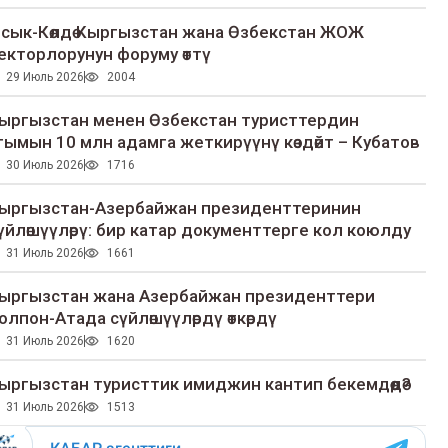
сык-Көлдө Кыргызстан жана Өзбекстан ЖОЖ
екторлорунун форуму өттү
29 Июль 2026
2004
ыргызстан менен Өзбекстан туристтердин
гымын 10 млн адамга жеткирүүнү көздөйт – Кубатов
30 Июль 2026
1716
ыргызстан-Азербайжан президенттеринин
үйлөшүүлөрү: бир катар документтерге кол коюлду
31 Июль 2026
1661
ыргызстан жана Азербайжан президенттери
олпон-Атада сүйлөшүүлөрдү өткөрдү
31 Июль 2026
1620
ыргызстан туристтик имиджин кантип бекемдөөдө?
31 Июль 2026
1513