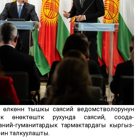
 өлкөнүн тышкы саясий ведомстволорунун
ык өнөктөштүк рухунда саясий, соода-
ний-гуманитардык тармактардагы кыргыз-
рин талкуулашты.