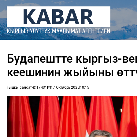
Будапештте кыргыз-ве
кеңешинин жыйыны өттү
Тышкы саясат
17431
17 Октябрь 2025
18:15