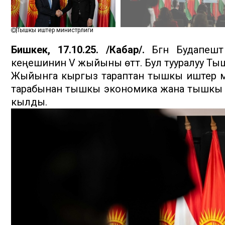
Тышкы иштер министрлиги
Бишкек, 17.10.25. /Кабар/.
Бүгүн Будапеш
кеңешинин V жыйыны өттү. Бул тууралуу Т
Жыйынга кыргыз тараптан тышкы иштер ми
тарабынан тышкы экономика жана тышкы 
кылды.