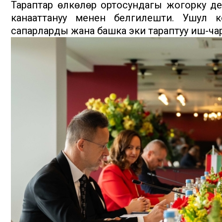
Тараптар өлкөлөр ортосундагы жогорку дең
канааттануу менен белгилешти. Ушул к
сапарларды жана башка эки тараптуу иш-ч