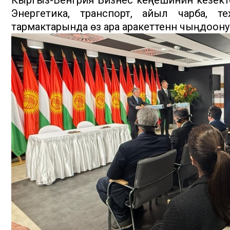
Энергетика, транспорт, айыл чарба, те
тармактарында өз ара аракеттенүүнү чыңдоонун