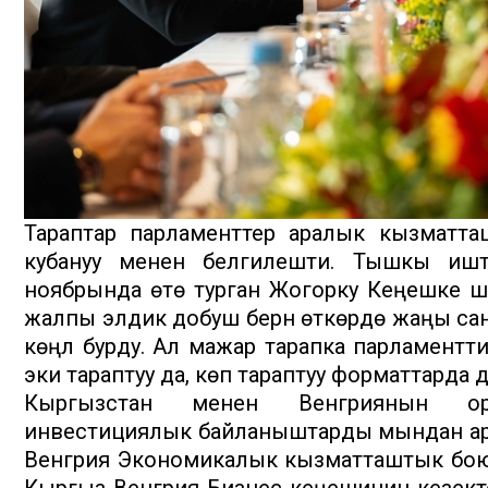
Тараптар парламенттер аралык кызматта
кубануу менен белгилешти. Тышкы ишт
ноябрында өтө турган Жогорку Кеңешке ш
жалпы элдик добуш берүүнү өткөрүүдө жаңы с
көңүл бурду. Ал мажар тарапка парламентт
эки тараптуу да, көп тараптуу форматтарда д
Кыргызстан менен Венгриянын орт
инвестициялык байланыштарды мындан ары
Венгрия Экономикалык кызматташтык бою
Кыргыз-Венгрия Бизнес кеңешинин кезект