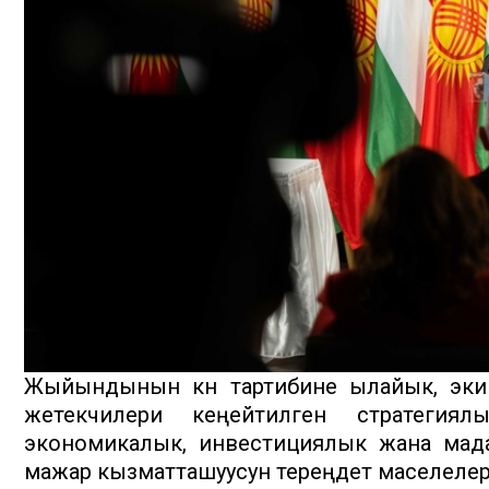
Жыйындынын күн тартибине ылайык, эки
жетекчилери кеңейтилген стратегиял
экономикалык, инвестициялык жана мада
мажар кызматташуусун тереңдетүү маселеле