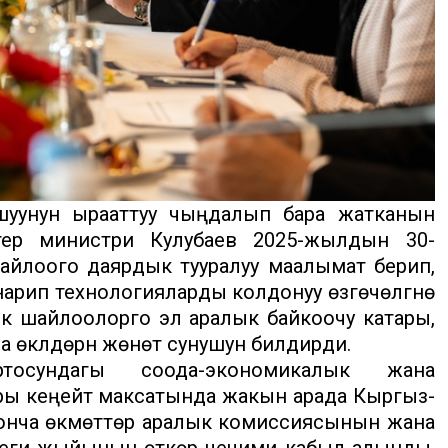
шуунун ырааттуу чыңдалып бара жатканын
ер министри Кулубаев 2025-жылдын 30-
айлоого даярдык тууралуу маалымат берип,
анарип технологияларды колдонуу өзгөчөлүгүнө
ик шайлоолорго эл аралык байкоочу катары,
а өкүлдөрүн жөнөтүү сунушун билдирди.
осундагы соода-экономикалык жана
 кеңейтүү максатында жакын арада Кыргыз-
нча өкмөттөр аралык комиссиясынын жана
еги жыйынын өткөрүү чечими кабыл алынды.