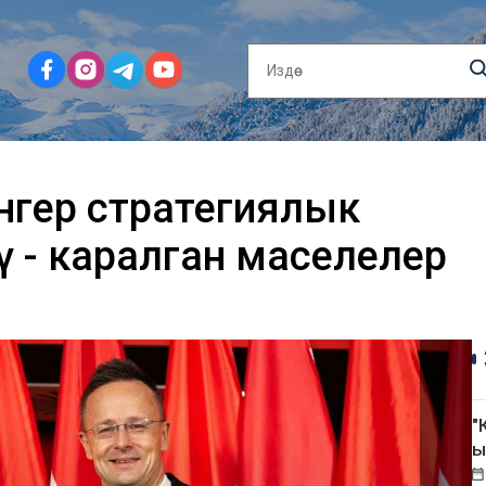
нгер стратегиялык
 - каралган маселелер
"
ы