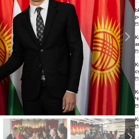
Ы
р
К
а
К
с
К
Ч
К