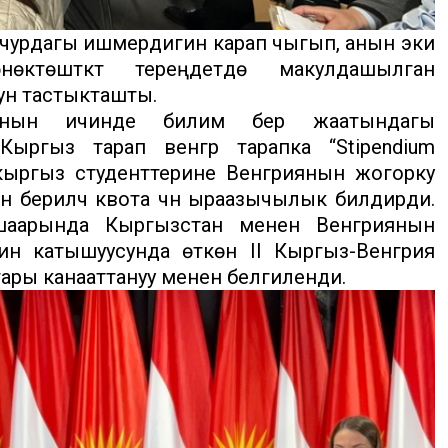
н учурдагы ишмердигин карап чыгып, анын эки
ктөштүктү тереңдетүүдө макулдашылган
ун тастыкташты.
 анын ичинде билим берүү жаатындагы
Кыргыз тарап венгр тарапка “Stipendium
кыргыз студенттерине Венгриянын жогорку
 берилүүчү квота үчүн ыраазычылык билдирди.
шаарында Кыргызстан менен Венгриянын
н катышуусунда өткөн II Кыргыз-Венгрия
ы канааттануу менен белгиленди.