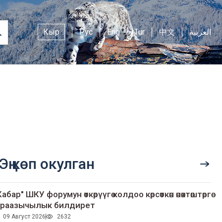
Кыр
Рус
Eng
Tur
中文
العربية
Эң көп окулган
Кабар" ШКУ форумун өткөрүүгө колдоо көрсөткөн өнөктөштөргө
раазычылык билдирет
09 Август 2026
2632