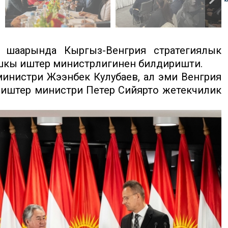
т шаарында Кыргыз-Венгрия cтратегиялык
ышкы иштер министрлигинен билдиришти.
нистри Жээнбек Кулубаев, ал эми Венгрия
иштер министри Петер Сийярто жетекчилик