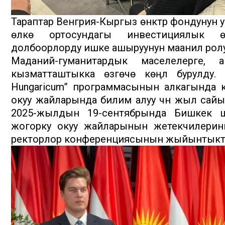
Тараптар Венгрия-Кыргыз өнүктүрүү фондуну
өлкө ортосундагы инвестициялык өнө
долбоорлорду ишке ашыруунун маанилүү рол
Маданий-гуманитардык маселелерге,
кызматташтыкка өзгөчө көңүл бурулду. 
Hungaricum” программасынын алкагында 
окуу жайларында билим алуу үчүн жыл сайын
2025-жылдын 19-сентябрында Бишкек 
жогорку окуу жайларынын жетекчилерини
ректорлор конференциясынын жыйынтыктар