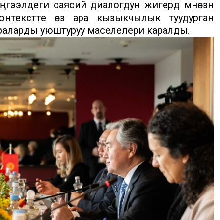
гээлдеги саясий диалогдун жигердүү мүнөзүн
онтекстте өз ара кызыкчылык туудурган
араларды уюштуруу маселелери каралды.