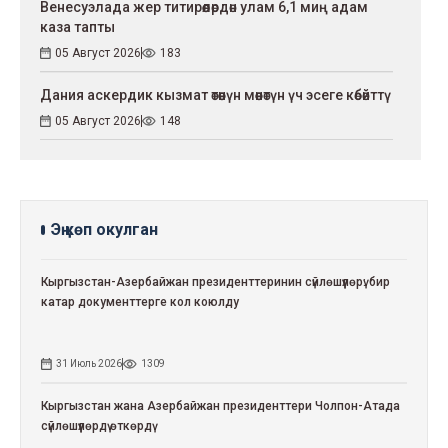
Венесуэлада жер титирөөлөрдөн улам 6,1 миң адам
каза тапты
05 Август 2026
183
Дания аскердик кызмат өтөөнүн мөөнөтүн үч эсеге көбөйттү
05 Август 2026
148
Эң көп окулган
Кыргызстан-Азербайжан президенттеринин сүйлөшүүлөрү: бир
катар документтерге кол коюлду
31 Июль 2026
1309
Кыргызстан жана Азербайжан президенттери Чолпон-Атада
сүйлөшүүлөрдү өткөрдү