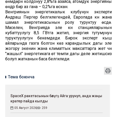
өнүмдөрүн колдонуу 2,8%га азайса, атомдук энергияны
өндүрүү бир аз гана – 0,2%га өскөн.
Венгриянын энергетикалык клубунун эксперти
Андраш Пергер белгилегендей, Европада күн жана
шамал энергетикасынын ролу туруктуу өсүүдө.
Маселен, Венгрияда эле күн станцияларынын
кубаттуулугу 8,5 ГВтга жетип, энергия тутумунун
туруктуулугун бекемдеди. Бирок эксперт кыш
айларында газга болгон көз карандылык дагы эле
жогору экенин жана климаттык максаттарга жетүү үчүн
"жашыл" энергетикага өтүү темпи дагы деле жетишсиз
болуп жатканын баса белгиледи.
Тема боюнча
SpaceX ракетасынын бөлүгү Айга урунуп, анда жаңы
кратер пайда кылды
05 Август 2026
259