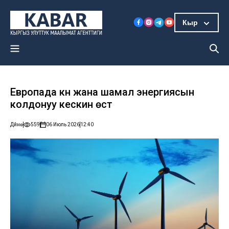
Кыр
Европада күн жана шамал энергиясын
колдонуу кескин өстү
Дүйнө
559
06 Июль 2026
12:40