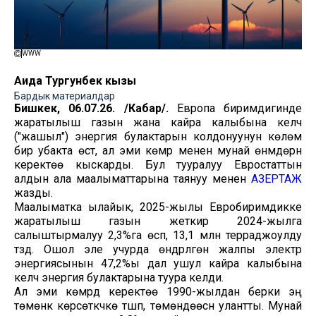
WWW
Аида Тургунбек кызы
Бардык материалдар
Бишкек, 06.07.26. /Кабар/.
Европа биримдигинде
жаратылыш газын жана кайра калыбына келүүчү
("жашыл") энергия булактарын колдонуунун көлөмү
бир убакта өстү, ал эми көмүр менен мунай өнүмдөрүн
керектөө кыскарды. Бул тууралуу Евростаттын
алдын ала маалыматтарына таянуу менен
АЗЕРТАЖ
жазды.
Маалыматка ылайык, 2025-жылы Евробиримдикке
жаратылыш газын жеткирүү 2024-жылга
салыштырмалуу 2,3%га өсүп, 13,1 млн терраджоулду
түздү. Ошол эле учурда өндүрүлгөн жалпы электр
энергиясынын 47,2%ы дал ушул кайра калыбына
келүүчү энергия булактарына туура келди.
Ал эми көмүрдү керектөө 1990-жылдан берки эң
төмөнкү көрсөткүчкө түшүп, төмөндөөсүн улантты. Мунай