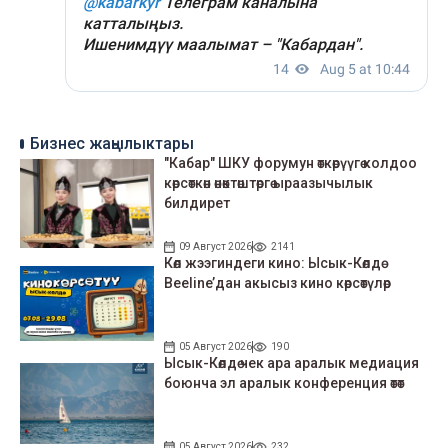
Бизнес жаңылыктары
"Кабар" ШКУ форумун өткөрүүгө колдоо
көрсөткөн өнөктөштөргө ыраазычылык
билдирет
09 Август 2026
2141
Көл жээгиндеги кино: Ысык-Көлдө
Beeline’дан акысыз кино көрсөтүлөр
05 Август 2026
190
Ысык-Көлдө чек ара аралык медиация
боюнча эл аралык конференция өтөт
05 Август 2026
232