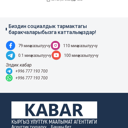
Биздин социалдык тармактагы
баракчаларыбызга катталыңыздар!
79 миң жазылуучу
110 миң жазылуучу
0.1 миң жазылуучу
100 миң жазылуучу
Элдик кабар
+996 777 193 700
+996 777 193 700
Агенттик тууралуу
Башкы бет