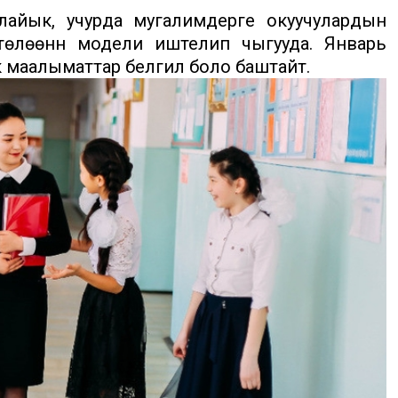
айык, учурда мугалимдерге окуучулардын
өлөөнүн модели иштелип чыгууда. Январь
 маалыматтар белгилүү боло баштайт.