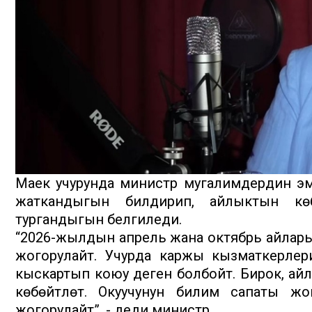
Маек учурунда министр мугалимдердин эмг
жаткандыгын билдирип, айлыктын көб
тургандыгын белгиледи.
“2026-жылдын апрель жана октябрь айлар
жогорулайт. Учурда каржы кызматкерлери
кыскартып коюу деген болбойт. Бирок, а
көбөйтүлөт. Окуучунун билим сапаты ж
жогорулайт”, - деди министр.