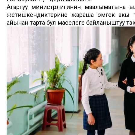
Агартуу министрлигинин маалыматына ыл
жетишкендиктерине жараша эмгек акы т
айынан тарта бул маселеге байланыштуу так