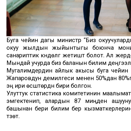
Буга чейин дагы министр “Биз окуучулар
окуу жылдын жыйынтыгы боюнча монитори
санариптик күндөлүгү жетиштүү болот. Ал жер
Мындай учурда биз баланын билим деңгээл
Мугалимдердин айлык акысы буга чейин
Жапаровдун демилгеси менен 50%дан 80%га
эң ири өсүштөрдүн бири болгон.
Улуттук статистика комитетинин маалыма
эмгектенип, алардын 87 миңден ашуун
башынан бери билим берүү кызматкерлери
түзөт.