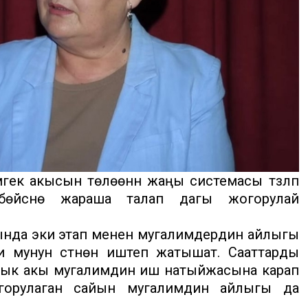
ек акысын төлөөнүн жаңы системасы түзүлүп
өйүүсүнө жараша талап дагы жогорулай
ында эки этап менен мугалимдердин айлыгы
 мунун үстүнөн иштеп жатышат. Сааттарды
йлык акы мугалимдин иш натыйжасына карап
огорулаган сайын мугалимдин айлыгы да