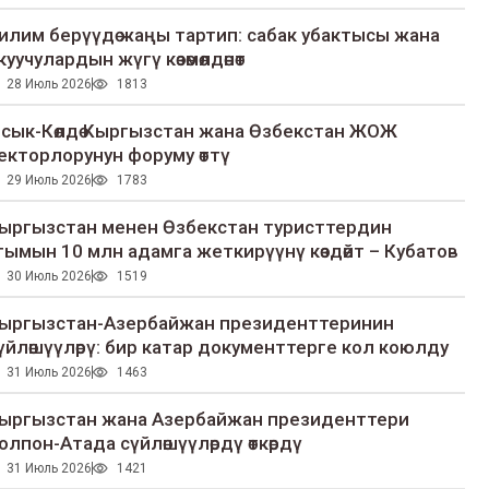
илим берүүдө жаңы тартип: сабак убактысы жана
куучулардын жүгү көзөмөлдөнөт
28 Июль 2026
1813
сык-Көлдө Кыргызстан жана Өзбекстан ЖОЖ
екторлорунун форуму өттү
29 Июль 2026
1783
ыргызстан менен Өзбекстан туристтердин
гымын 10 млн адамга жеткирүүнү көздөйт – Кубатов
30 Июль 2026
1519
ыргызстан-Азербайжан президенттеринин
үйлөшүүлөрү: бир катар документтерге кол коюлду
31 Июль 2026
1463
ыргызстан жана Азербайжан президенттери
олпон-Атада сүйлөшүүлөрдү өткөрдү
31 Июль 2026
1421