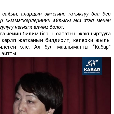
сайын, алардын эмгегине татыктуу баа берүү
ерүү кызматкерлеринин айлыгы эки этап менен
лугу негизги өлчөм болот.
га чейин билим берүүнүн сапатын жакшыртууга
 көрүлүп жатканын билдирип, келерки жылы
гилеген эле. Ал бул маалыматты “Кабар”
ы айтты.