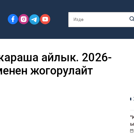
жараша айлык. 2026-
менен жогорулайт
"
ы