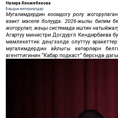
Назира Кенжебекова
Бардык материалдар
Мугалимдердин коомдогу ролу жогорулаган 
өзөктүү маселе болууда. 2026-жылы билим б
жогорулап, жаңы системада иштин натыйжалуу
Агартуу министри Догдургүл Кендирбаева бу
мамлекеттик деңгээлде олуттуу аракеттер
мугалимдердин айлыгы көтөрүлөрүн бел
агенттигинин “Кабар подкаст” берүүсүндө даг