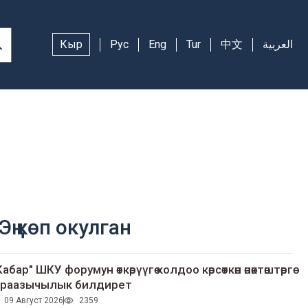
Кыр
Рус
Eng
Tur
中文
العربية
Эң көп окулган
Кабар" ШКУ форумун өткөрүүгө колдоо көрсөткөн өнөктөштөргө
раазычылык билдирет
09 Август 2026
2359