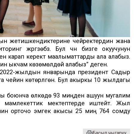
дын жетишкендиктерине чейректердин жана
нг жүргүзөбүз. Бул үчүн бизге окуучунун
ден карап керектүү маалыматтарды ала алабыз.
ин ыкчам көзөмөлдөй алабыз” деген.
 2022-жылдын январында президент Садыр
 чейин көтөрүлгөн. Бул акыркы 10 жылдагы
ты боюнча өлкөдө 93 миңден ашуун мугалим
у мамлекеттик мектептерде иштейт. Жыл
нин орточо эмгек акысы 25 миң 764 сомду
Басып чыгаруу