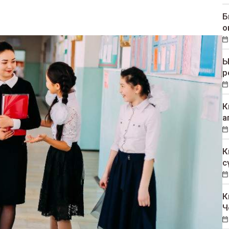
Б
о
Ы
р
К
а
К
с
К
Ч