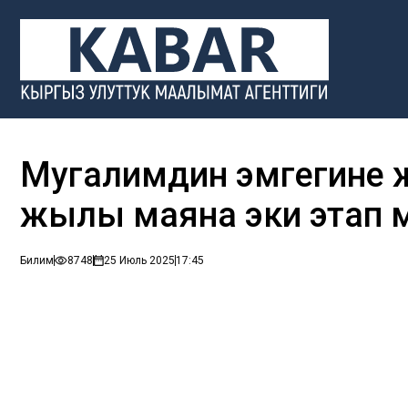
Мугалимдин эмгегине 
жылы маяна эки этап 
Билим
8748
25 Июль 2025
17:45