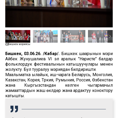
Бишкек мэриясы
Бишкек, 03.06.26. /Кабар/.
Бишкек шаарынын мэри
Айбек Жунушалиев VI эл аралык "Наристе" балдар
фольклордук фестивалынын катышуучулары менен
жолукту. Бул тууралуу мэриядан билдиришти.
Маалыматка ылайык, иш-чарага Беларусь, Монголия,
Казакстан, Корея, Түркия, Румыния, Россия, Өзбекстан
жана Кыргызстандан келген чыгармачыл
жамааттардын жаш өкүлдөрү жана ардактуу коноктору
катышты.