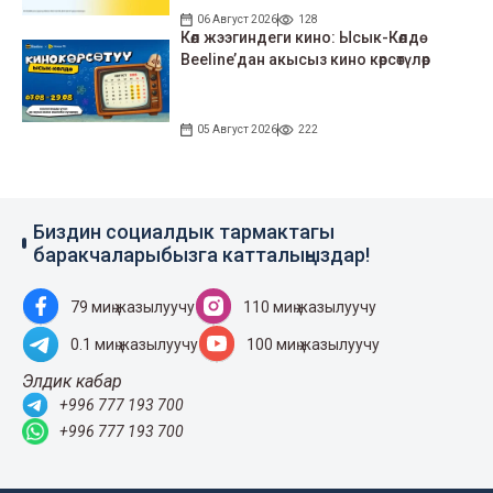
06 Август 2026
128
Көл жээгиндеги кино: Ысык-Көлдө
Beeline’дан акысыз кино көрсөтүлөр
05 Август 2026
222
Биздин социалдык тармактагы
баракчаларыбызга катталыңыздар!
79 миң жазылуучу
110 миң жазылуучу
0.1 миң жазылуучу
100 миң жазылуучу
Элдик кабар
+996 777 193 700
+996 777 193 700