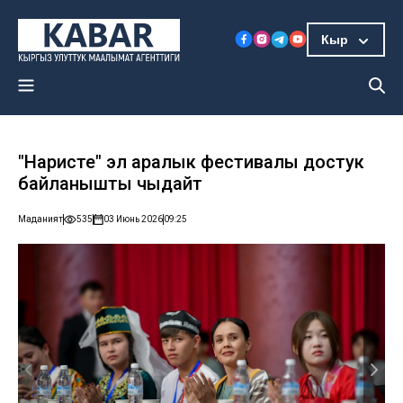
Кыр
"Наристе" эл аралык фестивалы достук
байланышты чыңдайт
Маданият
535
03 Июнь 2026
09:25