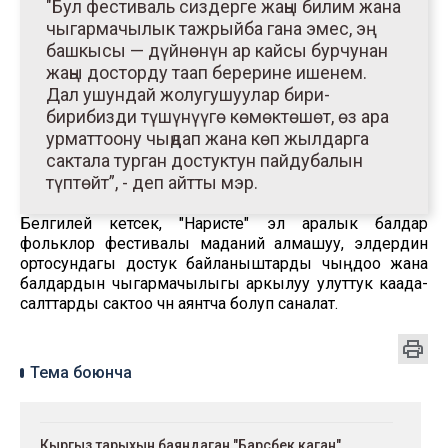
"Бул фестиваль сиздерге жаңы билим жана
чыгармачылык тажрыйба гана эмес, эң
башкысы — дүйнөнүн ар кайсы бурчунан
жаңы досторду таап берерине ишенем.
Дал ушундай жолугушуулар бири-
бирибизди түшүнүүгө көмөктөшөт, өз ара
урматтоону чыңдап жана көп жылдарга
сактала турган достуктун пайдубалын
түптөйт”, - деп айтты мэр.
Белгилей кетсек, "Наристе" эл аралык балдар
фольклор фестивалы маданий алмашуу, элдердин
ортосундагы достук байланыштарды чыңдоо жана
балдардын чыгармачылыгы аркылуу улуттук каада-
салттарды сактоо үчүн аянтча болуп саналат.
Тема боюнча
Кыргыз тарыхын баяндаган "Барсбек каган"