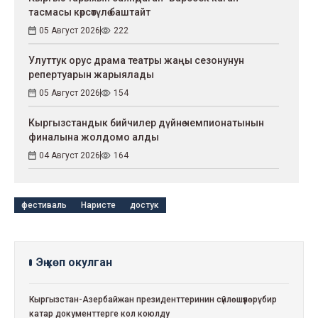
тасмасы көрсөтүлө баштайт
05 Август 2026
222
Улуттук орус драма театры жаңы сезонунун
репертуарын жарыялады
05 Август 2026
154
Кыргызстандык бийчилер дүйнө чемпионатынын
финалына жолдомо алды
04 Август 2026
164
фестиваль
Наристе
достук
Эң көп окулган
Кыргызстан-Азербайжан президенттеринин сүйлөшүүлөрү: бир
катар документтерге кол коюлду