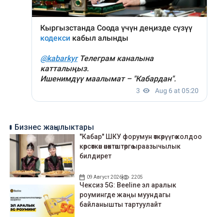
Бизнес жаңылыктары
"Кабар" ШКУ форумун өткөрүүгө колдоо
көрсөткөн өнөктөштөргө ыраазычылык
билдирет
09 Август 2026
2205
Чексиз 5G: Beeline эл аралык
роумингде жаңы муундагы
байланышты тартуулайт