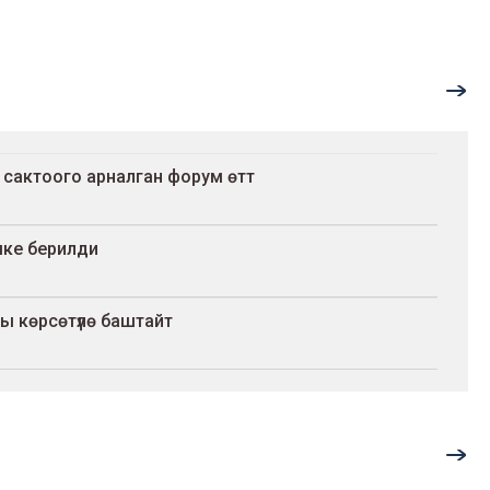
 сактоого арналган форум өттү
шке берилди
ы көрсөтүлө баштайт