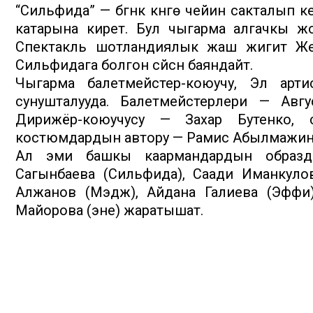
“Сильфида” — бүгүнкү күнгө чейин сакталып
катарына кирет. Бул чыгарма алгачкы 
Спектакль шотландиялык жаш жигит Же
Сильфидага болгон сүйүүсүн баяндайт.
Чыгарма балетмейстер-коюучу, Эл арт
сунушталууда. Балетмейстерлери — Авг
Дирижёр-коюучусу — Захар Бутенко, с
костюмдардын автору — Рамис Абылмажин
Ал эми башкы каармандардын образд
Сагынбаева (Сильфида), Саади Иманкуло
Алжанов (Мэдж), Айдана Галиева (Эффи)
Майорова (эне) жаратышат.