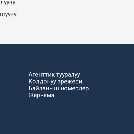
луучу
ылуучу
Агенттик тууралуу
Колдонуу эрежеси
Байланыш номерлер
Жарнама