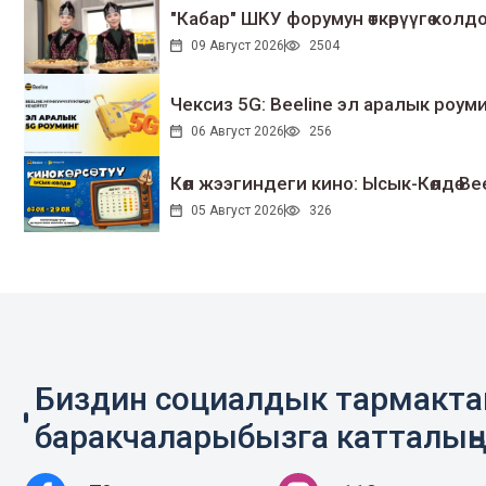
"Кабар" ШКУ форумун өткөрүүгө колдо
09 Август 2026
2504
Чексиз 5G: Beeline эл аралык ро
06 Август 2026
256
Көл жээгиндеги кино: Ысык-Көлдө Bee
05 Август 2026
326
Биздин социалдык тармакт
баракчаларыбызга катталың