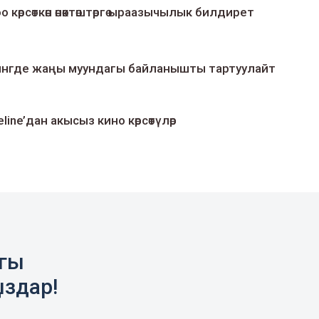
о көрсөткөн өнөктөштөргө ыраазычылык билдирет
умингде жаңы муундагы байланышты тартуулайт
line’дан акысыз кино көрсөтүлөр
агы
ыздар!