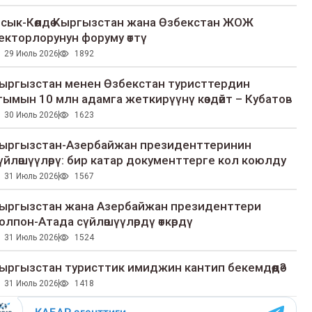
сык-Көлдө Кыргызстан жана Өзбекстан ЖОЖ
екторлорунун форуму өттү
29 Июль 2026
1892
ыргызстан менен Өзбекстан туристтердин
гымын 10 млн адамга жеткирүүнү көздөйт – Кубатов
30 Июль 2026
1623
ыргызстан-Азербайжан президенттеринин
үйлөшүүлөрү: бир катар документтерге кол коюлду
31 Июль 2026
1567
ыргызстан жана Азербайжан президенттери
олпон-Атада сүйлөшүүлөрдү өткөрдү
31 Июль 2026
1524
ыргызстан туристтик имиджин кантип бекемдөөдө?
31 Июль 2026
1418