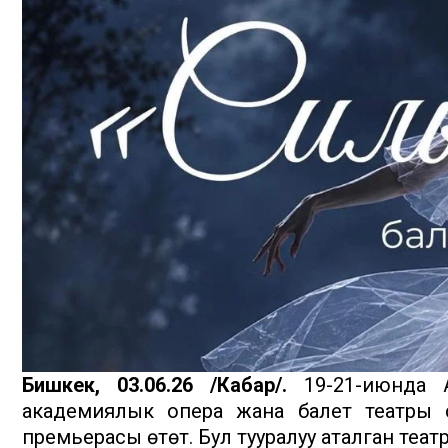
Бишкек, 03.06.26 /Кабар/.
19-21-июнда 
академиялык опера жана балет театры с
премьерасы өтөт. Бул тууралуу аталган теа