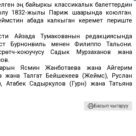
 келген эң байыркы классикалык балеттердин
жолу 1832-жылы Париж шаарында коюлган.
ймстин абада калкыган керемет периште
исти Айзада Тумакованын редакциясында
уст Бурнонвиль менен Филиппо Тальони.
үрөтчү-коюучусу Садык Мурзаханов жана
ов.
арын Ясмин Жанботаева жана Айгерим
в жана Талгат Бейшекеев (Жеймс), Руслан
, Атабек Садыркулов (Гурн) жана Татьяна
Басып чыгаруу