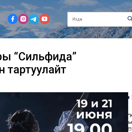
ры “Сильфида”
н тартуулайт
"
ы