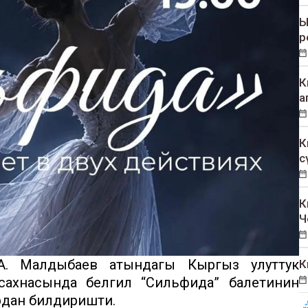
Ы
р
К
а
К
с
К
Ч
А. Малдыбаев атындагы Кыргыз улуттук
К
ахнасында белгилүү “Сильфида” балетинин
трдан билдиришти.