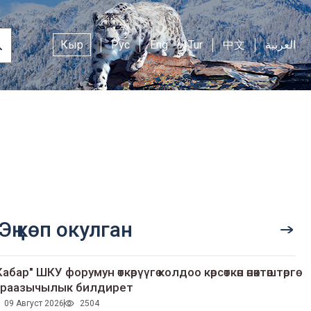
Кыр
Рус
Eng
Tur
中文
العربية
Эң көп окулган
Кабар" ШКУ форумун өткөрүүгө колдоо көрсөткөн өнөктөштөргө
раазычылык билдирет
09 Август 2026
2504