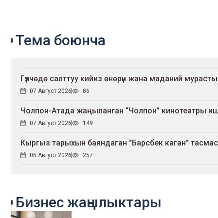
Тема боюнча
Гүлчөдө салттуу кийиз өнөрүн жана маданий мурасты
07 Август 2026
86
Чолпон-Атада жаңыланган “Чолпон” кинотеатры и
07 Август 2026
149
Кыргыз тарыхын баяндаган "Барсбек каган" тасмас
05 Август 2026
257
Бизнес жаңылыктары