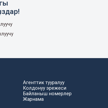
агы
ыздар!
луучу
ылуучу
Агенттик тууралуу
Колдонуу эрежеси
Байланыш номерлер
Жарнама