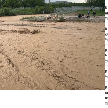
К
а
К
с
К
Ч
К
К
к
а