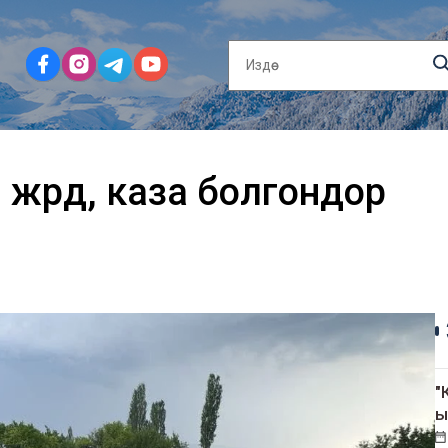
жүрдү, каза болгондор
"
ы