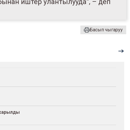
ынан иштер улантылууда”, – деп
Басып чыгаруу
ы
ткарылды