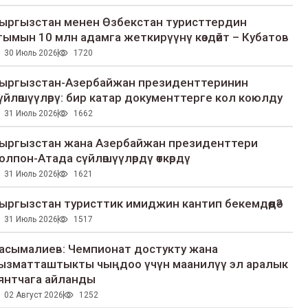
ыргызстан менен Өзбекстан туристтердин
гымын 10 млн адамга жеткирүүнү көздөйт – Кубатов
30 Июль 2026
1720
ыргызстан-Азербайжан президенттеринин
үйлөшүүлөрү: бир катар документтерге кол коюлду
31 Июль 2026
1662
ыргызстан жана Азербайжан президенттери
олпон-Атада сүйлөшүүлөрдү өткөрдү
31 Июль 2026
1621
ыргызстан туристтик имиджин кантип бекемдөөдө?
31 Июль 2026
1517
асымалиев: Чемпионат достукту жана
ызматташтыкты чыңдоо үчүн маанилүү эл аралык
янтчага айланды
02 Август 2026
1252