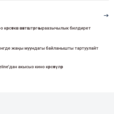
о көрсөткөн өнөктөштөргө ыраазычылык билдирет
умингде жаңы муундагы байланышты тартуулайт
line’дан акысыз кино көрсөтүлөр