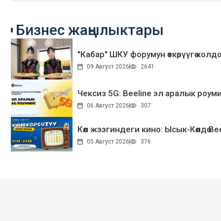
Бизнес жаңылыктары
"Кабар" ШКУ форумун өткөрүүгө колдо
09 Август 2026
2641
Чексиз 5G: Beeline эл аралык ро
06 Август 2026
307
Көл жээгиндеги кино: Ысык-Көлдө Bee
05 Август 2026
376