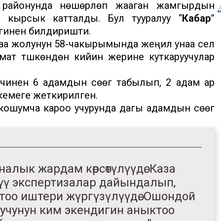
у районунда нөшөрлөп жааган жамгырдын
ан кырсык катталды. Бул тууралуу “
Кабар
”
гинен билдиришти.
аа жолунун 58-чакырымында жеңил унаа сел
ымат түшкөндөн кийин жерине куткаруучулар
инен 6 адамдын сөөгү табылып, 2 адам ар
кемеге жеткирилген.
ошумча кароо учурунда дагы адамдын сөөгү
лык жардам көрсөтүлүүдө. Каза
лүү экспертизалар дайындалып,
оо иштери жүргүзүлүүдө. Ошондой
уучунун ким экендигин аныктоо