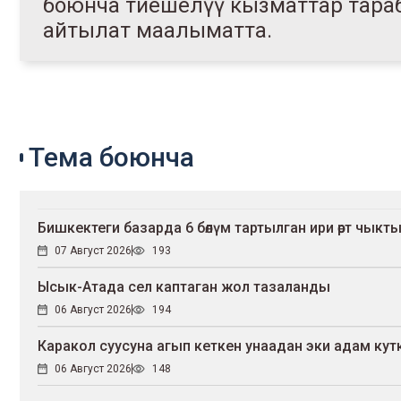
боюнча тиешелүү кызматтар тараб
айтылат маалыматта.
Тема боюнча
Бишкектеги базарда 6 бөлүм тартылган ири өрт чыкт
07 Август 2026
193
Ысык-Атада сел каптаган жол тазаланды
06 Август 2026
194
Каракол суусуна агып кеткен унаадан эки адам ку
06 Август 2026
148