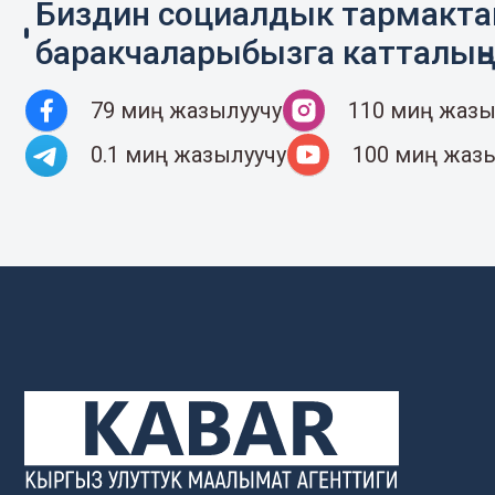
Биздин социалдык тармакт
баракчаларыбызга катталың
79 миң жазылуучу
110 миң жазы
0.1 миң жазылуучу
100 миң жаз