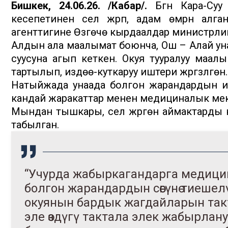
Бишкек, 24.06.26. /Кабар/.
Бүгүн Кара-Су
кесепетинен сел жүрүп, адам өмүрүн алг
агенттигине Өзгөчө кырдаалдар министрли
Алдын ала маалымат боюнча, Ош – Алай ун
суусуна агып кеткен. Окуя тууралуу маал
тартылып, издөө-куткаруу иштери жүргүзүлгөн.
Натыйжада унаада болгон жарандардын ич
кандай жаракаттар менен медициналык ме
Мындан тышкары, сел жүргөн аймактарды к
табылган.
“Учурда жабыркагандарга медицина
болгон жарандардын сөөгүнө тиеше
окуянын бардык жагдайларын такт
эле өздүгү тактала элек жабырлан