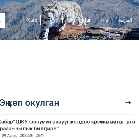
Кыр
Рус
Eng
Tur
中文
العربية
Эң көп окулган
Кабар" ШКУ форумун өткөрүүгө колдоо көрсөткөн өнөктөштөргө
раазычылык билдирет
09 Август 2026
2641