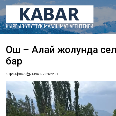
Ош – Алай жолунда сел 
бар
Кырсык
673
24 Июнь 2026
22:01