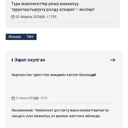
Түрк мамлекеттер уюму маанилүү
турукташтыруучу ролду аткарат – эксперт
02 Апрель 2026
11705
Япония
ТМУ
Эң көп окулган
Кыргызстан туристтик имиджин кантип бекемдөөдө?
31 Июль 2026
1516
Касымалиев: Чемпионат достукту жана кызматташтыкты
чыңдоо үчүн маанилүү эл аралык аянтчага айланды