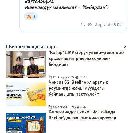
Бизнес жаңылыктары
"Кабар" ШКУ форумун өткөрүүгө колдоо
көрсөткөн өнөктөштөргө ыраазычылык
билдирет
09 Август 2026
2638
Чексиз 5G: Beeline эл аралык
роумингде жаңы муундагы
байланышты тартуулайт
06 Август 2026
306
Көл жээгиндеги кино: Ысык-Көлдө
Beeline’дан акысыз кино көрсөтүлөр