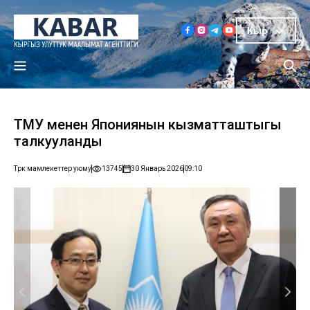
Кыр
ТМУ менен Япониянын кызматташтыгы
талкууланды
Түрк мамлекеттер уюму
13745
30 Январь 2026
09:10