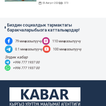
05 Август 2026
373
Биздин социалдык тармактагы
баракчаларыбызга катталыңыздар!
79 миң жазылуучу
110 миң жазылуучу
0.1 миң жазылуучу
100 миң жазылуучу
Элдик кабар
+996 777 1937 00
+996 777 1937 00