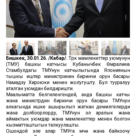
Бишкек, 30.01.26. /Кабар/.
Түрк мамлекеттер уюмунун
(ТМУ) башкы катчысы Кубанычбек Өмүралиев
Стамбулдагы ТМУнун катчылыгында Япониянын
тышкы иштер министринин биринчи орун басары
Намадзу Хироюки менен жолугушту. Бул тууралуу
аталган уюмдан билдиришти.
Маалыматта белгиленгендей, анда башкы катчы
жана министрдин биринчи орун басары ТМУнун
алкагында ишке ашырылып жаткан демилгелерди
жана долбоорлорду, ТМУнун эл аралык жана
аймактык уюмдар жана мамлекеттер менен болгон
кызматташтыгын талкуулашты.
Ошондой эле алар ТМУга мүчө жана байкоочу