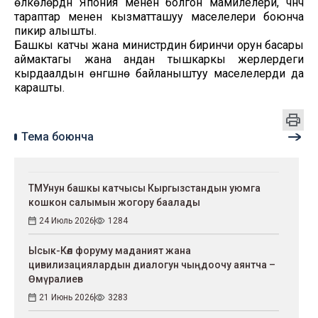
өлкөлөрдүн Япония менен болгон мамилелери, үчүнчү
тараптар менен кызматташуу маселелери боюнча
пикир алышты.
Башкы катчы жана министрдин биринчи орун басары
аймактагы жана андан тышкаркы жерлердеги
кырдаалдын өнүгүшүнө байланыштуу маселелерди да
карашты.
Тема боюнча
ТМУнун башкы катчысы Кыргызстандын уюмга
кошкон салымын жогору баалады
24 Июль 2026
1284
Ысык-Көл форуму маданият жана
цивилизациялардын диалогун чыңдоочу аянтча –
Өмүралиев
21 Июнь 2026
3283