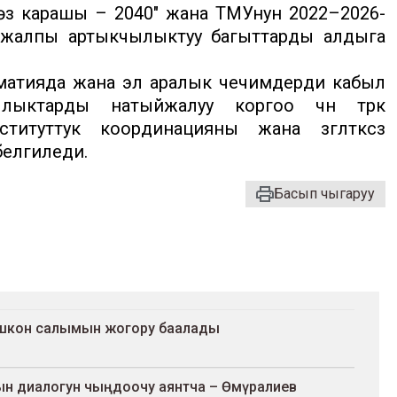
 көз карашы – 2040" жана ТМУнун 2022–2026-
 жалпы артыкчылыктуу багыттарды алдыга
оматияда жана эл аралык чечимдерди кабыл
ыктарды натыйжалуу коргоо үчүн түрк
итуттук координацияны жана үзгүлтүксүз
 белгиледи.
Басып чыгаруу
шкон салымын жогору баалады
н диалогун чыңдоочу аянтча – Өмүралиев