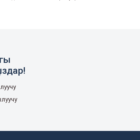
агы
ыздар!
луучу
ылуучу