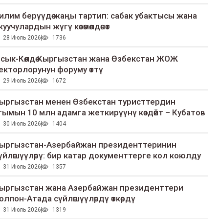
илим берүүдө жаңы тартип: сабак убактысы жана
куучулардын жүгү көзөмөлдөнөт
28 Июль 2026
1736
сык-Көлдө Кыргызстан жана Өзбекстан ЖОЖ
екторлорунун форуму өттү
29 Июль 2026
1672
ыргызстан менен Өзбекстан туристтердин
гымын 10 млн адамга жеткирүүнү көздөйт – Кубатов
30 Июль 2026
1404
ыргызстан-Азербайжан президенттеринин
үйлөшүүлөрү: бир катар документтерге кол коюлду
31 Июль 2026
1357
ыргызстан жана Азербайжан президенттери
олпон-Атада сүйлөшүүлөрдү өткөрдү
31 Июль 2026
1319