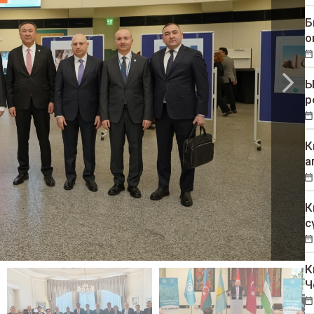
Б
о
Ы
р
К
а
К
с
К
Ч