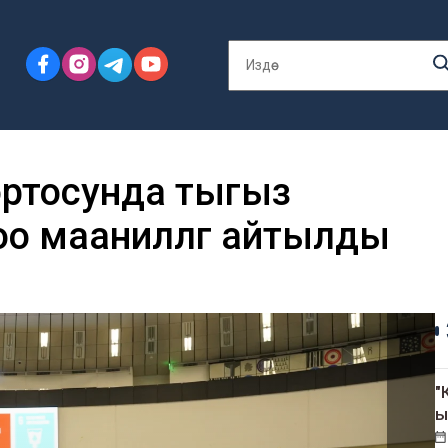
ортосунда тыгыз
маанилүүлүгү айтылды
"
ы