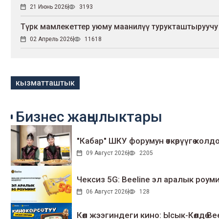
21 Июнь 2026
3193
Түрк мамлекеттер уюму маанилүү турукташтыруучу 
02 Апрель 2026
11618
кызматташтык
Бизнес жаңылыктары
"Кабар" ШКУ форумун өткөрүүгө колдо
09 Август 2026
2205
Чексиз 5G: Beeline эл аралык ро
06 Август 2026
128
Көл жээгиндеги кино: Ысык-Көлдө Bee