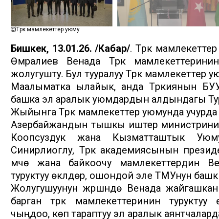
Түрк мамлекеттер уюму
Бишкек, 13.01.26. /Кабар/
. Түрк мамлекетт
Өмүралиев Венада Түрк мамлекеттеринин
жолугушту. Бул тууралуу Түрк мамлекеттер 
Маалыматка ылайык, анда Түркиянын БУ
башка эл аралык уюмдардын алдындагы Туру
Жыйынга Түрк мамлекеттер уюмунда учурда т
Азербайжандын тышкы иштер министринин
Коопсуздук жана Кызматташтык Уюм
Синирлиоглу, Түрк академиясынын прези
мүчө жана байкоочу мамлекеттердин Ве
туруктуу өкүлдөрү, ошондой эле ТМУнун ба
Жолугушуунун жүрүшүндө Венада жайгашк
барган түрк мамлекеттеринин туруктуу өк
чыңдоо, көп тараптуу эл аралык аянтчаларда тү