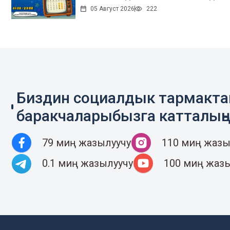
05 Август 2026
222
Биздин социалдык тармакт
баракчаларыбызга катталың
79 миң жазылуучу
110 миң жазы
0.1 миң жазылуучу
100 миң жаз