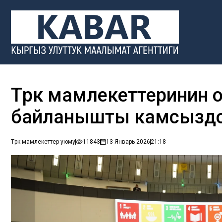
Түрк мамлекеттеринин 
байланышты камсыздоо 
Түрк мамлекеттер уюму
11843
13 Январь 2026
21:18