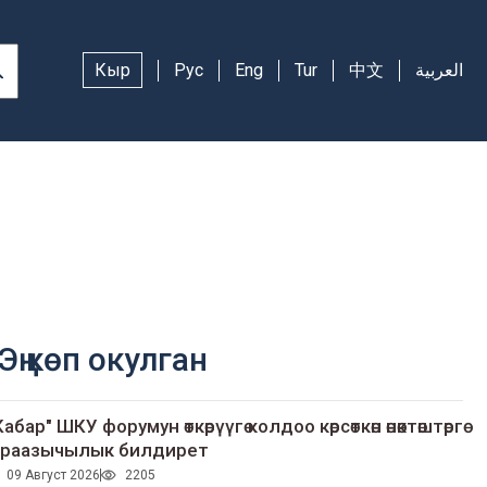
Кыр
Рус
Eng
Tur
中文
العربية
Эң көп окулган
Кабар" ШКУ форумун өткөрүүгө колдоо көрсөткөн өнөктөштөргө
раазычылык билдирет
09 Август 2026
2205