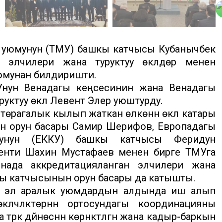
ер уюмунун (ТМУ) башкы катчысы Кубанычбек
 элчилери жана туруктуу өкүлдөрү менен
уюмунан билдиришти.
Унун Венадагы кеңсесинин жана Венадагы
ктуу өкүлү Левент Элер уюштурду.
өрагалык кылып жаткан өлкөнүн өкүлү катары
 орун басары Самир Шерифов, Европадагы
унун (ЕККУ) башкы катчысы Феридун
денти Шахин Мустафаев менен бирге ТМУга
нада аккредитацияланган элчилери жана
шкы катчысынын орун басары да катышты.
ан эл аралык уюмдардын алдында иш алып
үлчүлүктөрүнүн ортосундагы координацияны
рк дүйнөсүнүн көрүнүктүүлүгүн жана кадыр-баркын