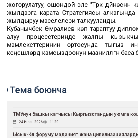
жогорулатуу, ошондой эле "Түрк дүйнөсүнүн
жылдарга карата Стратегиясы алкагында
жылдыруу маселелери талкууланды.
Кубанычбек Өмүралиев көп тараптуу дипл
алуу процесстеринде жалпы кызыкчыл
мамлекеттеринин ортосунда тыгыз инст
кеңешүүлөрдү камсыздоонун маанилүүлүгүн баса
Тема боюнча
ТМУнун башкы катчысы Кыргызстандын уюмга ко
24 Июль 2026
1120
Ысык-Көл форуму маданият жана цивилизацияларды