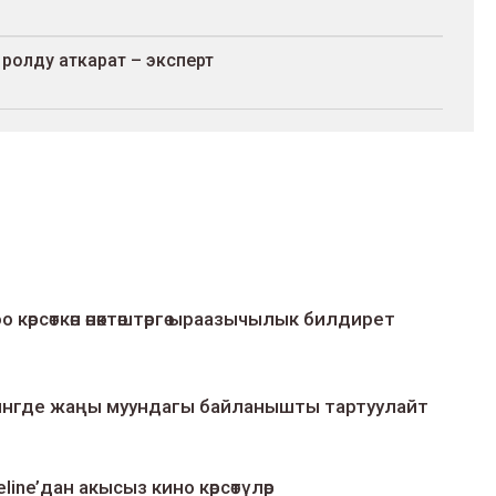
ролду аткарат – эксперт
о көрсөткөн өнөктөштөргө ыраазычылык билдирет
умингде жаңы муундагы байланышты тартуулайт
line’дан акысыз кино көрсөтүлөр