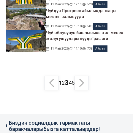
11 Май 2026
17:15
520
Аймак
Чүйдүн Прогресс айылында жаңы
мектеп салынууда
11 Май 2026
15:10
508
Аймак
Чүй облусунун башчысынын эл менен
жолугушуулары өтүүдө. Графиги
11 Май 2026
11:10
739
Аймак
3
1
2
4
5
Биздин социалдык тармактагы
баракчаларыбызга катталыңыздар!