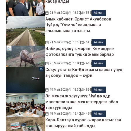
кабар алды
21 Май 2026
18:30
536
Аймак
Ачык кабинет: Эрлист Акунбеков
Чүйдөгү “Осмон” каналынын
ачылышына катышты
21 Май 2026
16:55
545
Аймак
Илбирс, сүлөөсүн, марал. Кеминдеги
фотокапканга түшкөн жаныбарлар
20 Май 2026
16:00
615
Аймак
Сокулуктагы Көк-Көл жазгы саякат үчүн
эң сонун тандоо – сүрөт
19 Май 2026
18:30
834
Аймак
Эл менен жолугушуу: Чүйдө кадр
маселеси жана мектептердеги абал
талкууланды
18 Май 2026
15:40
499
Аймак
Кара-Балтада курал-жарак катылган
жашыруун жай табылды