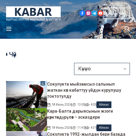
Кыр
Чүй
Сокулукта мыйзамсыз салынып
жаткан көп кабаттуу үйдүн курулушу
токтотулду
18 Июнь 2026
13:05
403
Аймак
Кара-Балта дарыясынын жээги
көрктөндүрүлөт – эскиздери
18 Июнь 2026
11:40
431
Аймак
Сокулукта 1992-жылдан бери базада