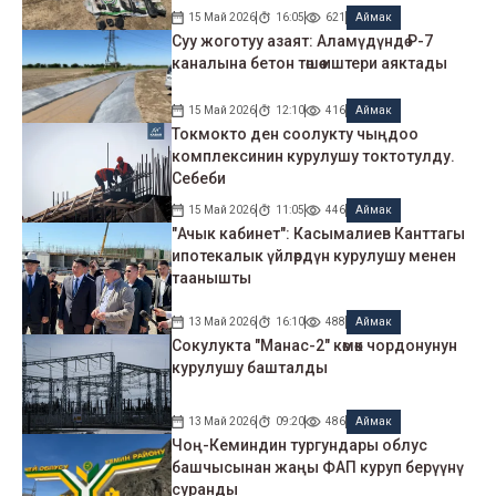
15 Май 2026
16:05
621
Аймак
Суу жоготуу азаят: Аламүдүндө Р-7
каналына бетон төшөө иштери аяктады
15 Май 2026
12:10
416
Аймак
Токмокто ден соолукту чыңдоо
комплексинин курулушу токтотулду.
Себеби
15 Май 2026
11:05
446
Аймак
"Ачык кабинет": Касымалиев Канттагы
ипотекалык үйлөрдүн курулушу менен
таанышты
13 Май 2026
16:10
488
Аймак
Сокулукта "Манас-2" көмөк чордонунун
курулушу башталды
13 Май 2026
09:20
486
Аймак
Чоң-Кеминдин тургундары облус
башчысынан жаңы ФАП куруп берүүнү
суранды