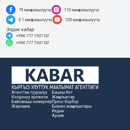
79 миң жазылуучу
110 миң жазылуучу
0.1 миң жазылуучу
100 миң жазылуучу
Элдик кабар
+996 777 1937 00
+996 777 1937 00
Агенттик тууралуу
Башкы бет
Колдонуу эрежеси
Жаңылыктар
Байланыш номерлер
Пресс-борбор
Жарнама
Бизнес жаңылыктары
Издөө
Архив