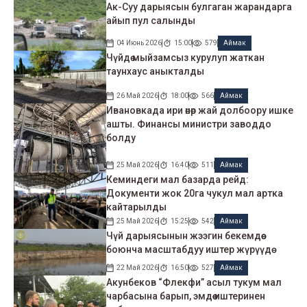
Ак-Суу дарыясын булгаган жарандарга
айып пул салынды
04 Июнь 2026
15:00
579
Аймак
Чүйдө мыйзамсыз курулуп жаткан
таунхаус аныкталды
26 Май 2026
18:00
566
Аймак
Ивановкада ири өнөр жай долбоору ишке
ашты. Финансы министри заводдо
болду
25 Май 2026
16:40
511
Аймак
Кеминдеги мал базарда рейд:
Документи жок 20га чукул мал артка
кайтарылды
25 Май 2026
15:25
542
Аймак
Чүй дарыясынын жээгин бекемдөө
боюнча масштабдуу иштер жүрүүдө
22 Май 2026
16:50
527
Аймак
Акунбеков “Флекфи” асыл тукум мал
чарбасына барып, эмдөө иштеринен