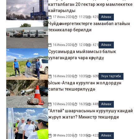
катталбаган 20 гектар жер мамлекетке
кайтарылды
17 Июнь 2026
11:25
425
Аймак
Чүйдө энергетиктерге заманбап атайын
техникалар берилди
16 Июнь 2026
12:00
421
Аймак
Суусамырда мыйзамсыз балык
уулагандарга чара көрүлдү
16 Июнь 2026
10:35
609
Укук тартиби
Ысык-Атада курулган жолдордун
сапаты текшерилүүдө
10 Июнь 2026
16:35
448
Аймак
"Алтай" шаарчасынын курулушу кандай
жүрүп жатат? Министр текшерди
08 Июнь 2026
13:30
422
Аймак