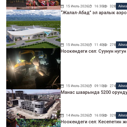
15 Июль 2026
16:30
328
Айма
“Жалал-Абад” эл аралык аэро
15 Июль 2026
11:40
278
Айма
Ноокендеги сел: Суунун нугу
15 Июль 2026
09:10
274
Айма
Манас шаарында 5200 орунду
14 Июль 2026
16:00
329
Айма
Ноокендеги сел: Кесепетин 