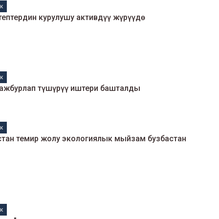
к
ептердин курулушу активдүү жүрүүдө
к
ажбурлап түшүрүү иштери башталды
к
стан темир жолу экологиялык мыйзам бузбастан
к