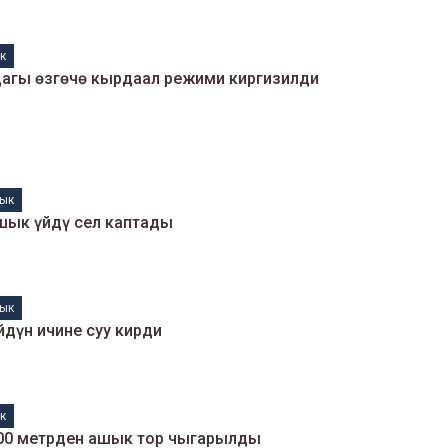
к
дагы өзгөчө кырдаал режими киргизилди
ык
ашык үйдү сел каптады
ык
йдүн ичине суу кирди
к
500 метрден ашык тор чыгарылды