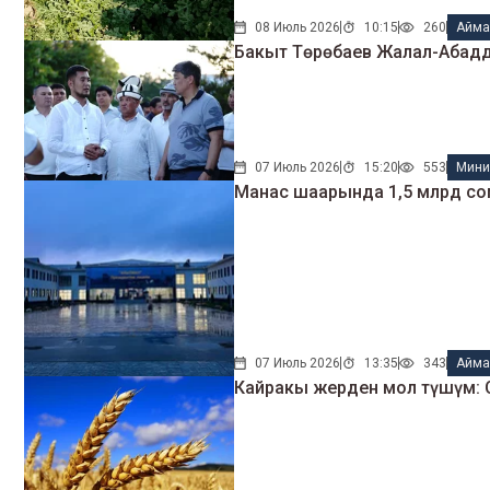
08 Июль 2026
10:15
260
Айма
Бакыт Төрөбаев Жалал-Абадд
07 Июль 2026
15:20
553
Мини
Манас шаарында 1,5 млрд со
07 Июль 2026
13:35
343
Айма
Кайракы жерден мол түшүм: С