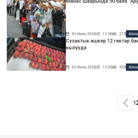
Манас шаарында 90 бала "Ару
03 Июль 2026
12:05
272
Айма
Сузактык ишкер 12 гектар ба
кылууда
02 Июль 2026
13:05
305
Айма
1