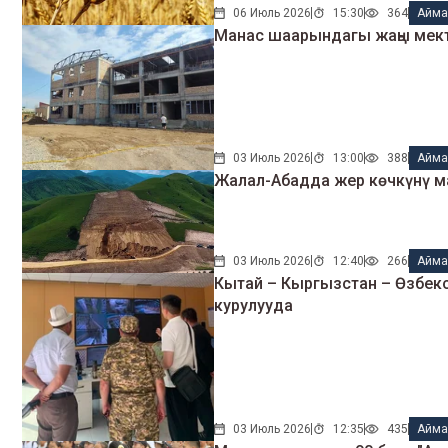
06 Июль 2026
15:30
364
Айма
Манас шаарындагы жаңы мект
03 Июль 2026
13:00
388
Айма
Жалал-Абадда жер көчкүнү м
03 Июль 2026
12:40
266
Айма
Кытай – Кыргызстан – Өзбек
курулууда
03 Июль 2026
12:35
435
Айма