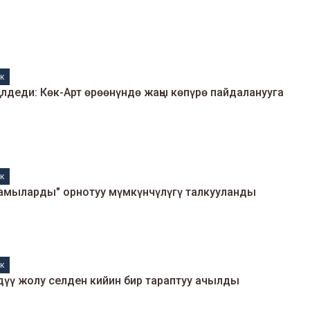
к
илдеди: Көк-Арт өрөөнүндө жаңы көпүрө пайдаланууга
к
амыларды" орнотуу мүмкүнчүлүгү талкууланды
к
дүү жолу селден кийин бир тараптуу ачылды