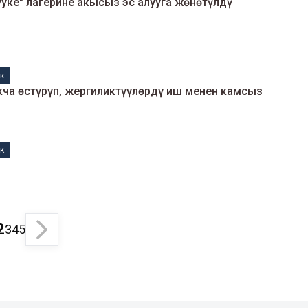
уке" лагерине акысыз эс алууга жөнөтүлдү
к
кча өстүрүп, жергиликтүүлөрдү иш менен камсыз
к
2
3
4
5