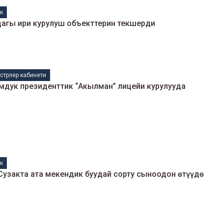
к
агы ири курулуш объекттерин текшерди
стрлер кабинети
мдук президенттик “Акылман” лицейи курулууда
к
узакта ата мекендик буудай сорту сыноодон өтүүдө