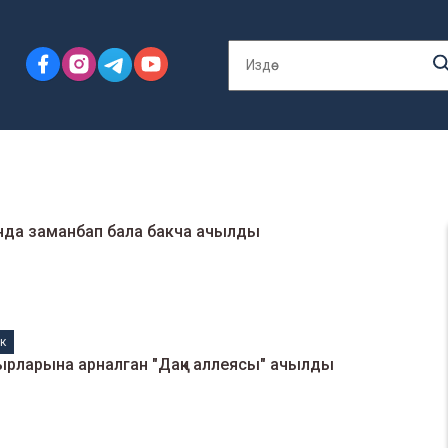
да заманбап бала бакча ачылды
к
рларына арналган "Даңк аллеясы" ачылды