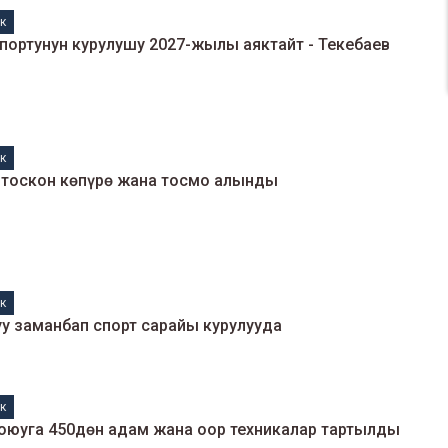
к
портунун курулушу 2027-жылы аяктайт - Текебаев
к
н тоскон көпүрө жана тосмо алынды
к
у заманбап спорт сарайы курулууда
к
жоюуга 450дөн адам жана оор техникалар тартылды