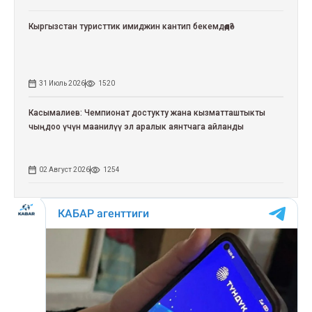
Кыргызстан туристтик имиджин кантип бекемдөөдө?
31 Июль 2026
1520
Касымалиев: Чемпионат достукту жана кызматташтыкты
чыңдоо үчүн маанилүү эл аралык аянтчага айланды
02 Август 2026
1254