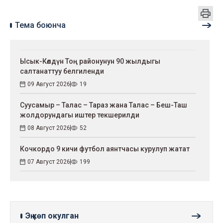
Тема боюнча
Ысык-Көлдүн Тоң районунун 90 жылдыгы
салтанаттуу белгиленди
09 Август 2026
19
Суусамыр – Талас – Тараз жана Талас – Беш-Таш
жолдорундагы иштер текшерилди
08 Август 2026
52
Кочкордо 9 кичи футбол аянтчасы курулуп жатат
07 Август 2026
199
Эң көп окулган