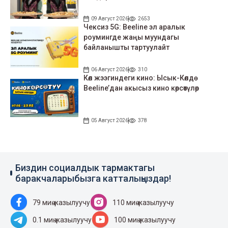
09 Август 2026
2653
Чексиз 5G: Beeline эл аралык
роумингде жаңы муундагы
байланышты тартуулайт
06 Август 2026
310
Көл жээгиндеги кино: Ысык-Көлдө
Beeline’дан акысыз кино көрсөтүлөр
05 Август 2026
378
Биздин социалдык тармактагы
баракчаларыбызга катталыңыздар!
79 миң жазылуучу
110 миң жазылуучу
0.1 миң жазылуучу
100 миң жазылуучу