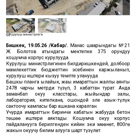
Курулуш министрлиги
Бишкек, 19.05.26 /Кабар/.
Манас шаарындагы №21
Ж. Болотов атындагы мектепке 375 орундуу
кошумча корпус курулууда.
Курулуш министрлигинен билдиришкендей, долбоор
мамлекеттик бюджеттин эсебинен каржыланып,
курулуш иштери кызуу темпте уланууда.
Башкы планга ылайык, жаңы имараттын жалпы аянты
2478 чарчы метрди түзүп, 3 кабаттан турат. Анда
заманбап окуу класстары, жыйындар залы,
лаборатория, китепкана, ошондой эле азык-түлүк
сактоочу кампасы бар ашкана каралган.
Учурда имараттын биринчи кабатын жабууда бетон
төшөө иштери аяктады. Кошумча окуу корпус
пайдаланууга берилгенден кийин эки мөөнөт, 800гө
жакын окуучу билим алууга шарт түзүлөт.