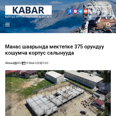
Кыр
Манас шаарында мектепке 375 орундуу
кошумча корпус салынууда
Аймак
450
19 Май 2026
15:40