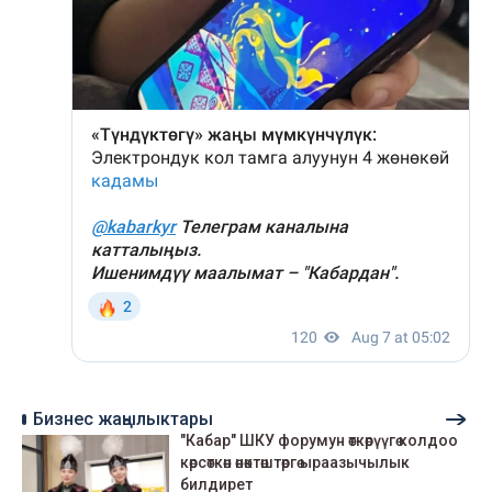
Бизнес жаңылыктары
"Кабар" ШКУ форумун өткөрүүгө колдоо
көрсөткөн өнөктөштөргө ыраазычылык
билдирет