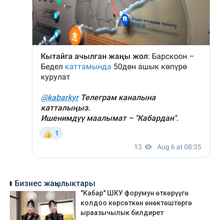
Бизнес жаңылыктары
"Кабар" ШКУ форумун өткөрүүгө
колдоо көрсөткөн өнөктөштөргө
ыраазычылык билдирет