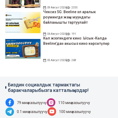
09 Август 2026
2335
Чексиз 5G: Beeline эл аралык
роумингде жаңы муундагы
байланышты тартуулайт
06 Август 2026
191
Көл жээгиндеги кино: Ысык-Көлдө
Beeline’дан акысыз кино көрсөтүлөр
05 Август 2026
268
Биздин социалдык тармактагы
баракчаларыбызга катталыңыздар!
79 миң жазылуучу
110 миң жазылуучу
0.1 миң жазылуучу
100 миң жазылуучу