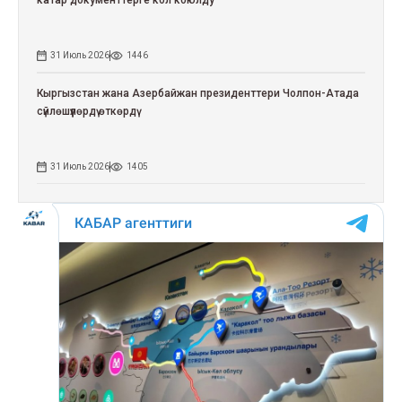
катар документтерге кол коюлду
31 Июль 2026
1446
Кыргызстан жана Азербайжан президенттери Чолпон-Атада
сүйлөшүүлөрдү өткөрдү
31 Июль 2026
1405