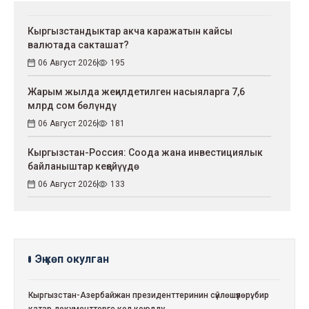
Кыргызстандыктар акча каражатын кайсы
валютада сакташат?
06 Август 2026
195
Жарым жылда жеңилдетилген насыяларга 7,6
млрд сом бөлүндү
06 Август 2026
181
Кыргызстан-Россия: Соода жана инвестициялык
байланыштар кеңейүүдө
06 Август 2026
133
Эң көп окулган
Кыргызстан-Азербайжан президенттеринин сүйлөшүүлөрү: бир