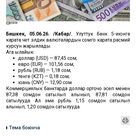
WWW
Бишкек, 05.06.26. /Кабар/.
Улуттук банк 5-июнга
карата чет элдик валюталардын сомго карата расмий
курсун жарыялады.
Ага ылайык:
доллар (USD) — 87,45 сом;
евро (EUR) — 101,56 сом;
рубль (RUB) — 1,18 сом;
тенге (KZT) — 0,18 сом;
юань (CNY) — 12,90 сом.
Коммерциялык банктарда доллар орточо эсеп менен
87,38 сомдон сатылып алынып, 87,81 сомдон
сатылууда. Ал эми рубль 1,15 сомдон сатылып
алынып, 1,20 сомдон сатылууда.
Тема боюнча