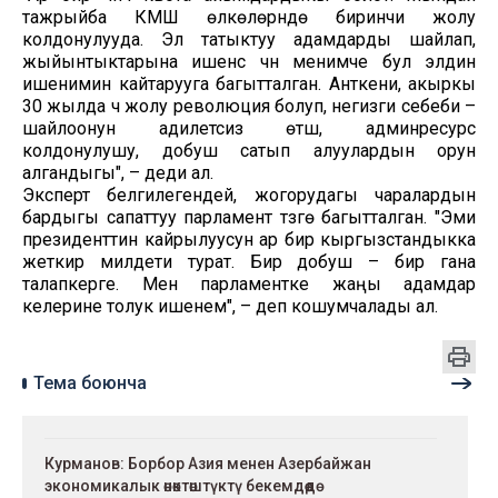
тажрыйба КМШ өлкөлөрүндө биринчи жолу
колдонулууда. Эл татыктуу адамдарды шайлап,
жыйынтыктарына ишенүүсү үчүн менимче бул элдин
ишенимин кайтарууга багытталган. Анткени, акыркы
30 жылда үч жолу революция болуп, негизги себеби –
шайлоонун адилетсиз өтүшү, админресурс
колдонулушу, добуш сатып алуулардын орун
алгандыгы", – деди ал.
Эксперт белгилегендей, жогорудагы чаралардын
бардыгы сапаттуу парламент түзүүгө багытталган. "Эми
президенттин кайрылуусун ар бир кыргызстандыкка
жеткирүү милдети турат. Бир добуш – бир гана
талапкерге. Мен парламентке жаңы адамдар
келерине толук ишенем", – деп кошумчалады ал.
Тема боюнча
Курманов: Борбор Азия менен Азербайжан
экономикалык өнөктөштүктү бекемдөөдө