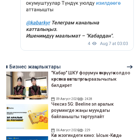
Бизнес жаңылыктары
"Кабар" ШКУ форумун өткөрүүгө колдоо
көрсөткөн өнөктөштөргө ыраазычылык
билдирет
09 Август 2026
2428
Чексиз 5G: Beeline эл аралык
роумингде жаңы муундагы
байланышты тартуулайт
06 Август 2026
229
Көл жээгиндеги кино: Ысык-Көлдө