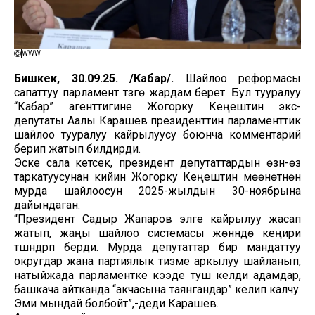
WWW
Бишкек, 30.09.25. /Кабар/.
Шайлоо реформасы
сапаттуу парламент түзүүгө жардам берет. Бул тууралуу
“Кабар” агенттигине Жогорку Кеңештин экс-
депутаты Аалы Карашев президенттин парламенттик
шайлоо тууралуу кайрылуусу боюнча комментарий
берип жатып билдирди.
Эске сала кетсек, президент депутаттардын өзүн-өзү
таркатуусунан кийин Жогорку Кеңештин мөөнөтүнөн
мурда шайлоосун 2025-жылдын 30-ноябрына
дайындаган.
“Президент Садыр Жапаров элге кайрылуу жасап
жатып, жаңы шайлоо системасы жөнүндө кеңири
түшүндүрүп берди. Мурда депутаттар бир мандаттуу
округдар жана партиялык тизме аркылуу шайланып,
натыйжада парламентке кээде туш келди адамдар,
башкача айтканда “акчасына таянгандар” келип калчу.
Эми мындай болбойт”,-деди Карашев.