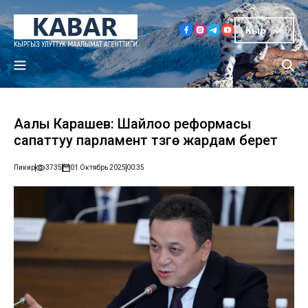
Кыр
Аалы Карашев: Шайлоо реформасы
сапаттуу парламент түзүүгө жардам берет
Пикир
3735
01 Октябрь 2025
00:35