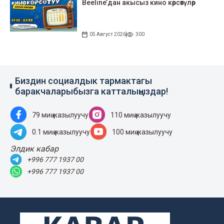
Beeline’дан акысыз кино көрсөтүлөр
05 Август 2026
300
Биздин социалдык тармактагы
баракчаларыбызга катталыңыздар!
79 миң жазылуучу
110 миң жазылуучу
0.1 миң жазылуучу
100 миң жазылуучу
Элдик кабар
+996 777 1937 00
+996 777 1937 00