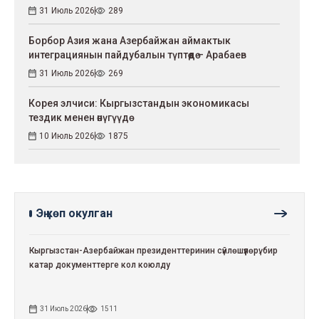
31 Июль 2026
289
Борбор Азия жана Азербайжан аймактык
интеграциянын пайдубалын түптөөдө – Арабаев
31 Июль 2026
269
Корея элчиси: Кыргызстандын экономикасы
тездик менен өнүгүүдө
10 Июль 2026
1875
Эң көп окулган
Кыргызстан-Азербайжан президенттеринин сүйлөшүүлөрү: бир
катар документтерге кол коюлду
31 Июль 2026
1511