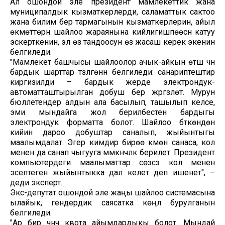
Ал ошондой эле президент мамлекеттик жана
муниципалдык кызматкерлерди, саламаттык сактоо
жана билим берүү тармагынын кызматкерлерин, айыл
өкмөттөрүн шайлоо жараянына кийлигишпөөсүн катуу
эскерткенин, эл өз тандоосун өзү жасаш керек экенин
белгиледи.
"Мамлекет башчысы шайлоолор ачык-айкын өтүшү үчүн
бардык шарттар түзүлгөнүн белгиледи: санариптештирүү
киргизилди – бардык жерде электрондук-
автоматташтырылган добуш берүү жүргүзүлөт. Мурун
бюллетендер алдын ала басылып, ташылып келсе,
эми мындайга жол берилбестен бардыгы
электрондук форматта болот. Шайлоо бүткөндөн
кийин дароо добуштар саналып, жыйынтыгы
маалымдалат. Эгер кимдир бирөө күмөн санаса, кол
менен да санап чыгууга мүмкүнчүлүк берилет. Президент
компьютердеги маалыматтар сөзсүз кол менен
эсептеген жыйынтыкка дал келет деп ишенет", –
деди эксперт.
Экс-депутат ошондой эле жаңы шайлоо системасына
ылайык, гендердик саясатка көңүл бурулганын
белгиледи.
"Ар бир үчүнчү квота айымдардыкы болот. Мындай