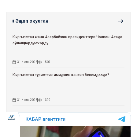
Эң көп окулган
Кыргызстан жана Азербайжан президенттери Чолпон-Атада
сүйлөшүүлөрдү өткөрдү
31 Июль 2026
1507
Кыргызстан туристтик имиджин кантип бекемдөөдө?
31 Июль 2026
1399