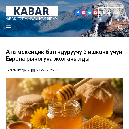
Кыр
Ата мекендик бал өндүрүүчү 3 ишкана үчүн
Европа рыногуна жол ачылды
Экономика
520
05 Июнь 2026
15:55