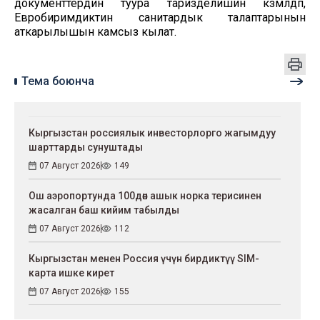
документтердин туура таризделишин көзөмөлдөп,
Евробиримдиктин санитардык талаптарынын
аткарылышын камсыз кылат.
Тема боюнча
Кыргызстан россиялык инвесторлорго жагымдуу
шарттарды сунуштады
07 Август 2026
149
Ош аэропортунда 100дөн ашык норка терисинен
жасалган баш кийим табылды
07 Август 2026
112
Кыргызстан менен Россия үчүн бирдиктүү SIM-
карта ишке кирет
07 Август 2026
155