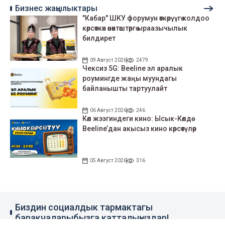
Бизнес жаңылыктары
"Кабар" ШКУ форумун өткөрүүгө колдоо
көрсөткөн өнөктөштөргө ыраазычылык
билдирет
09 Август 2026
2479
Чексиз 5G: Beeline эл аралык
роумингде жаңы муундагы
байланышты тартуулайт
06 Август 2026
246
Көл жээгиндеги кино: Ысык-Көлдө
Beeline’дан акысыз кино көрсөтүлөр
05 Август 2026
316
Биздин социалдык тармактагы
баракчаларыбызга катталыңыздар!