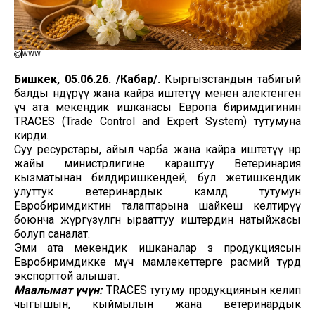
WWW
Бишкек, 05.06.26. /Кабар/.
Кыргызстандын табигый
балды өндүрүү жана кайра иштетүү менен алектенген
үч ата мекендик ишканасы Европа биримдигинин
TRACES (Trade Control and Expert System) тутумуна
кирди.
Суу ресурстары, айыл чарба жана кайра иштетүү өнөр
жайы министрлигине караштуу Ветеринария
кызматынан билдиришкендей, бул жетишкендик
улуттук ветеринардык көзөмөлдөө тутумун
Евробиримдиктин талаптарына шайкеш келтирүү
боюнча жүргүзүлгөн ырааттуу иштердин натыйжасы
болуп саналат.
Эми ата мекендик ишканалар өз продукциясын
Евробиримдикке мүчө мамлекеттерге расмий түрдө
экспорттой алышат.
Маалымат үчүн:
TRACES тутуму продукциянын келип
чыгышын, кыймылын жана ветеринардык