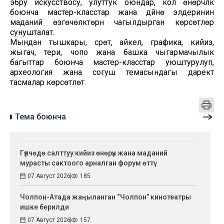
эбру искусствосу, улуттук оюндар, кол өнөрчүлүк
боюнча мастер-класстар жана дүйнө элдеринин
маданий өзгөчөлүктөрүн чагылдырган көрсөтүүлөр
сунушталат.
Мындан тышкары, сүрөт, айкел, графика, кийиз,
жыгач, тери, чопо жана башка чыгармачылык
багыттар боюнча мастер-класстар уюштурулуп,
археология жана согуш темасындагы даректүү
тасмалар көрсөтүлөт.
Тема боюнча
Гүлчөдө салттуу кийиз өнөрүн жана маданий
мурасты сактоого арналган форум өттү
07 Август 2026
185
Чолпон-Атада жаңыланган “Чолпон” кинотеатры
ишке берилди
07 Август 2026
157