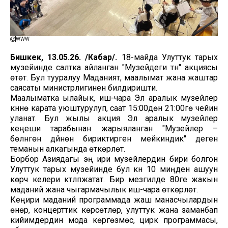
WWW
Бишкек, 13.05.26. /Кабар/.
18-майда Улуттук тарых
музейинде салтка айланган "Музейдеги түн" акциясы
өтөт. Бул тууралуу Маданият, маалымат жана жаштар
саясаты министрлигинен билдиришти.
Маалыматка ылайык, иш-чара Эл аралык музейлер
күнүнө карата уюштурулуп, саат 15:00дөн 21:00гө чейин
уланат. Бул жылы акция Эл аралык музейлер
кеңеши тарабынан жарыяланган "Музейлер –
бөлүнгөн дүйнөнү бириктирген мейкиндик" деген
теманын алкагында өткөрүлөт.
Борбор Азиядагы эң ири музейлердин бири болгон
Улуттук тарых музейинде бул күнү 10 миңден ашуун
көрүүчү келери күтүлүпжатат. Бир мезгилде 80ге жакын
маданий жана чыгармачылык иш-чара өткөрүлөт.
Кеңири маданий программада жаш манасчылардын
өнөрү, концерттик көрсөтүүлөр, улуттук жана заманбап
кийимдердин мода көргөзмөсү, цирк программасы,