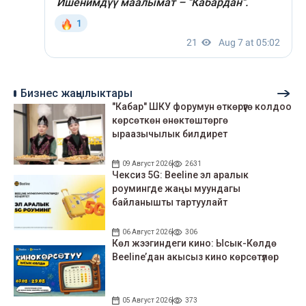
Бизнес жаңылыктары
"Кабар" ШКУ форумун өткөрүүгө колдоо
көрсөткөн өнөктөштөргө
ыраазычылык билдирет
09 Август 2026
2631
Чексиз 5G: Beeline эл аралык
роумингде жаңы муундагы
байланышты тартуулайт
06 Август 2026
306
Көл жээгиндеги кино: Ысык-Көлдө
Beeline’дан акысыз кино көрсөтүлөр
05 Август 2026
373