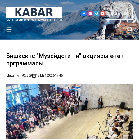
Кыр
Бишкекте "Музейдеги түн" акциясы өтөт –
прграммасы
Маданият
609
13 Май 2026
17:45