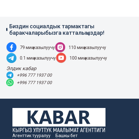
Биздин социалдык тармактагы
баракчаларыбызга катталыңыздар!
79 миң жазылуучу
110 миң жазылуучу
0.1 миң жазылуучу
100 миң жазылуучу
Элдик кабар
+996 777 1937 00
+996 777 1937 00
Агенттик тууралуу
Башкы бет