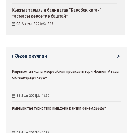
Кыргыз тарыхын баяндаган "Барсбек каган"
тасмасы көрсөтүлө баштайт
05 Август 2026
263
Эң көп окулган
Кыргызстан жана Азербайжан президенттери Чолпон-Атада
сүйлөшүүлөрдү өткөрдү
31 Июль 2026
1620
Кыргызстан туристтик имиджин кантип бекемдөөдө?
31 Июль 2026
1513