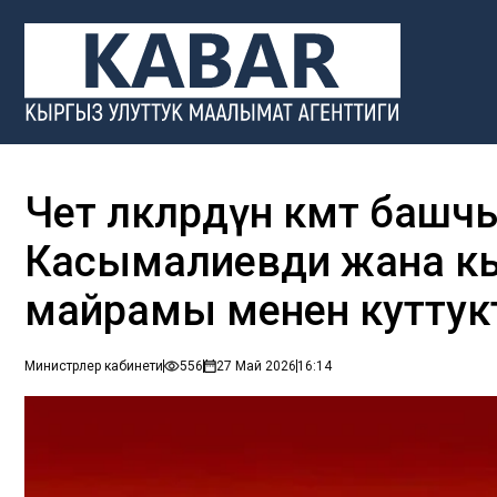
Чет өлкөлөрдүн өкмөт б
Касымалиевди жана кы
майрамы менен кутту
Министрлер кабинети
556
27 Май 2026
16:14