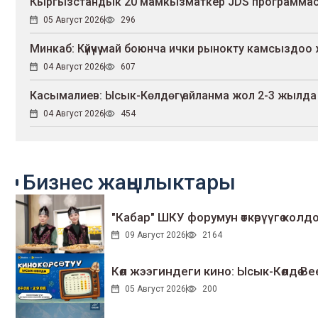
Кыргызстандык 20 мамкызматкер JDS программас
05 Август 2026
296
Минкаб: Күйүүчү май боюнча ички рынокту камсыздоо 
04 Август 2026
607
Касымалиев: Ысык-Көлдөгү айланма жол 2-3 жылда т
04 Август 2026
454
Бизнес жаңылыктары
"Кабар" ШКУ форумун өткөрүүгө колдо
09 Август 2026
2164
Көл жээгиндеги кино: Ысык-Көлдө Bee
05 Август 2026
200