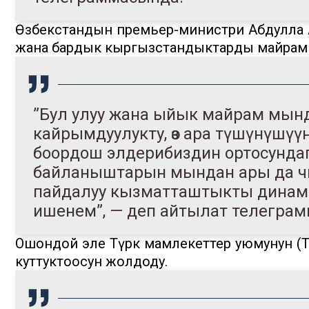
Өзбекстандын премьер-министри Абдулла
жана бардык кыргызстандыктарды майрам
”Бул улуу жана ыйык майрам мын
кайрымдуулукту, өз ара түшүнүшүү
боордош элдерибиздин ортосундаг
байланыштарын мындан ары да чың
пайдалуу кызматташтыкты динамикал
ишенем”, — деп айтылат телегра
Ошондой эле Түрк мамлекеттер уюмунун (
куттуктоосун жолдоду.