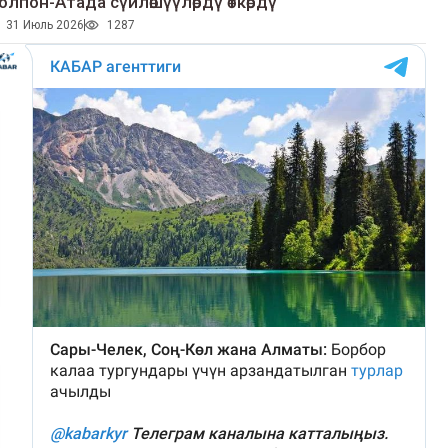
олпон-Атада сүйлөшүүлөрдү өткөрдү
31 Июль 2026
1287