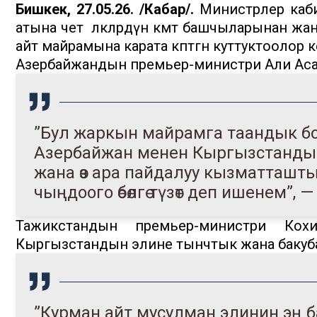
Бишкек, 27.05.26. /Кабар/.
Министрлер каби
атына чет өлкөлөрдүн өкмөт башчыларынан 
айт майрамына карата көптөгөн куттуктоолор 
Азербайжандын премьер-министри Али Ас
”Бул жаркын майрамга таандык бо
Азербайжан менен Кыргызстандын
жана өз ара пайдалуу кызматташ
чыңдоого өбөлгө түзөт деп ишенем”,
Тажикстандын премьер-министри Кохи
Кыргызстандын элине тынчтык жана бакуб
”Курман айт мусулман элинин эң