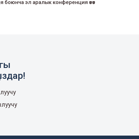
я боюнча эл аралык конференция өтөт
агы
ыздар!
луучу
ылуучу