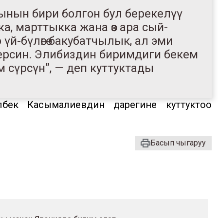
ынын бири болгон бул берекелүү
, марттыкка жана өз ара сый-
үй-бүлөгө бакубатчылык, ал эми
 берсин. Элибиздин биримдиги бекем
үм сүрсүн”, — деп куттуктады
лбек Касымалиевдин дарегине куттуктоо
Басып чыгаруу