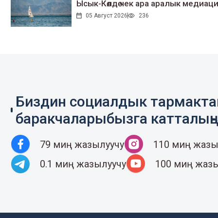
Ысык-Көлдө чек ара аралык медиаци
05 Август 2026
236
Биздин социалдык тармакт
баракчаларыбызга катталың
79 миң жазылуучу
110 миң жазы
0.1 миң жазылуучу
100 миң жаз