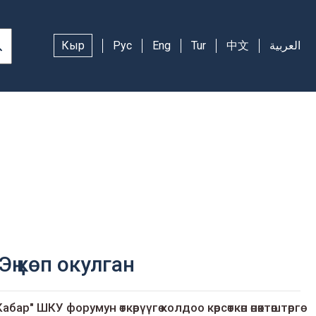
Кыр
Рус
Eng
Tur
中文
العربية
Эң көп окулган
Кабар" ШКУ форумун өткөрүүгө колдоо көрсөткөн өнөктөштөргө