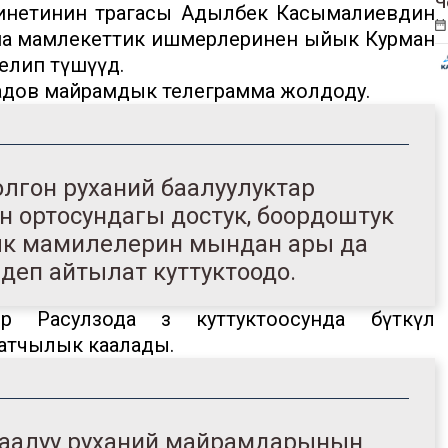
Ч
нетинин төрагасы Адылбек Касымалиевдин
жана мамлекеттик ишмерлеринен ыйык Курман
келип түшүүдө.
адов майрамдык телеграмма жолдоду.
лгон руханий баалуулуктар
 ортосундагы достук, боордоштук
тык мамилелерин мындан ары да
 — деп айтылат куттуктоодо.
р Расулзода өз куттуктоосунда бүткүл
атчылык каалады.
 баалуу руханий майрамдарынын