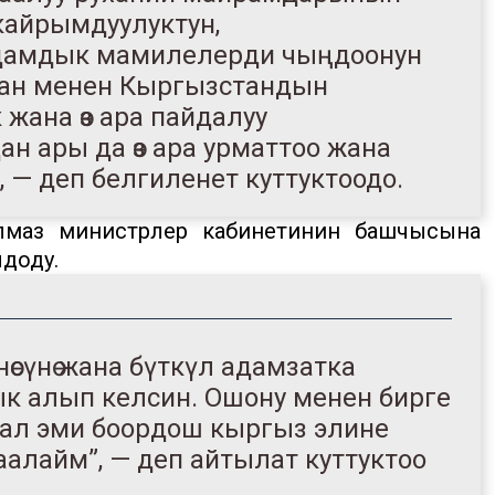
 кайрымдуулуктун,
адамдык мамилелерди чыңдоонун
стан менен Кыргызстандын
жана өз ара пайдалуу
 ары да өз ара урматтоо жана
, — деп белгиленет куттуктоодо.
лмаз министрлер кабинетинин башчысына
доду.
өсүнө жана бүткүл адамзатка
к алып келсин. Ошону менен бирге
, ал эми боордош кыргыз элине
каалайм”, — деп айтылат куттуктоо