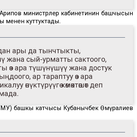
 Арипов министрлер кабинетинин башчысын
ы менен куттуктады.
дан ары да тынчтыкты,
нү жана сый-урматты сактоого,
ы өз ара түшүнүшүү жана достук
доого, ар тараптуу өз ара
уу өнүктүрүүгө көмөктөшөт деп
ммада.
ТМУ) башкы катчысы Кубанычбек Өмүралиев