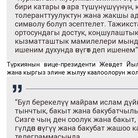
бири катары өз ара түшүнүшүүнүн,
толеранттуулуктун жана жакшы 
символу болуп эсептелет. Тажик
ортосундагы достук, коңшулаштык 
кызматташтык мамилелери мындан
ишеним духунда өнүгөт деп ишенем”
Түркиянын вице-президенти Жевдет Йы
жана кыргыз элине жылуу каалоолорун жол
”Бул берекелүү майрам ислам дүйн
тынчтык, бакыт жана бакубатчылы
Сизге чың ден соолук жана бакыт
гүлдөп өнүгүү жана бакубат жашоо 
телеграммасында.