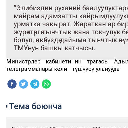
”Элибиздин руханий баалуулуктар
майрам адамзатты кайрымдуулукка
урматка чакырат. Жараткан ар бир 
жүрөктөргө тынчтык жана токчулук
болуп, өлкөбүздө дайыма тынчтык өк
ТМУнун башкы катчысы.
Министрлер кабинетинин төрагасы Ады
телеграммалары келип түшүүсү уланууда.
Тема боюнча