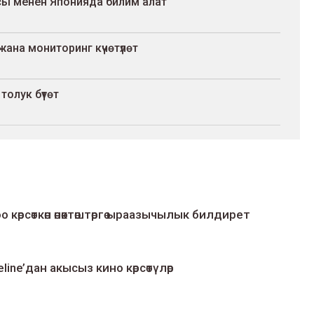
ы менен Японияда билим алат
жана мониторинг күчөтүлөт
олук бүтөт
о көрсөткөн өнөктөштөргө ыраазычылык билдирет
line’дан акысыз кино көрсөтүлөр