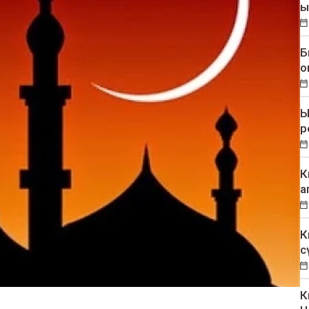
ы
Б
о
Ы
р
К
а
К
с
К