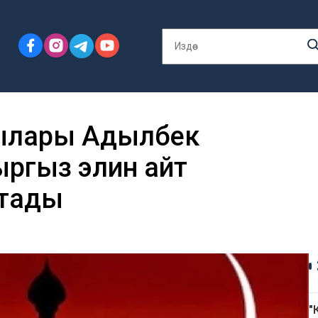
ашчылары Адылбек
ргыз элин айт
ктады
"