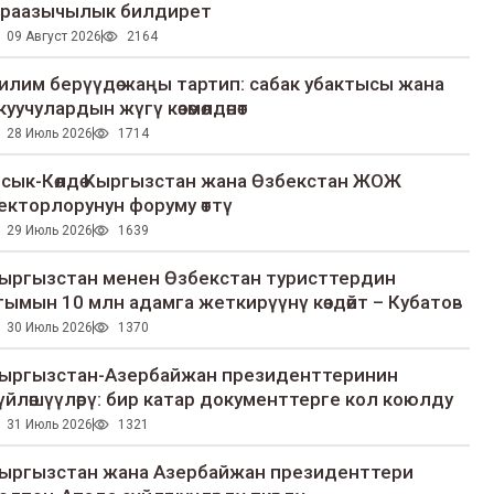
раазычылык билдирет
09 Август 2026
2164
илим берүүдө жаңы тартип: сабак убактысы жана
куучулардын жүгү көзөмөлдөнөт
28 Июль 2026
1714
сык-Көлдө Кыргызстан жана Өзбекстан ЖОЖ
екторлорунун форуму өттү
29 Июль 2026
1639
ыргызстан менен Өзбекстан туристтердин
гымын 10 млн адамга жеткирүүнү көздөйт – Кубатов
30 Июль 2026
1370
ыргызстан-Азербайжан президенттеринин
үйлөшүүлөрү: бир катар документтерге кол коюлду
31 Июль 2026
1321
ыргызстан жана Азербайжан президенттери