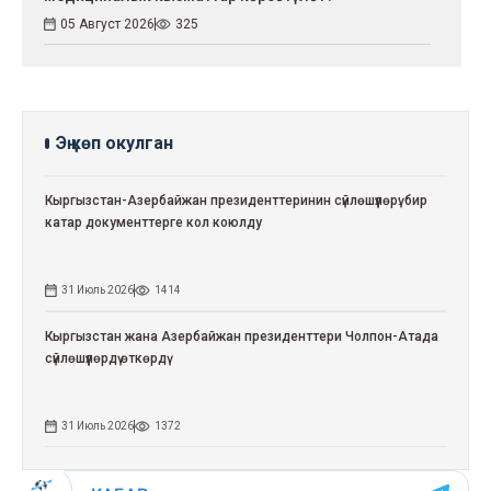
05 Август 2026
325
Эң көп окулган
Кыргызстан-Азербайжан президенттеринин сүйлөшүүлөрү: бир
катар документтерге кол коюлду
31 Июль 2026
1414
Кыргызстан жана Азербайжан президенттери Чолпон-Атада
сүйлөшүүлөрдү өткөрдү
31 Июль 2026
1372