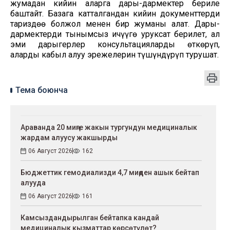
жумадан кийин аларга дары-дармектер бериле
баштайт. Базага катталгандан кийин документтерди
тариздөө болжол менен бир жуманы алат. Дары-
дармектерди тынымсыз ичүүгө уруксат берилет, ал
эми дарыгерлер консультацияларды өткөрүп,
аларды кабыл алуу эрежелерин түшүндүрүп турушат.
Тема боюнча
Араванда 20 миңге жакын тургундун медициналык
жардам алуусу жакшырды
06 Август 2026
162
Бюджеттик гемодиализди 4,7 миңден ашык бейтап
алууда
06 Август 2026
161
Камсыздандырылган бейтапка кандай
медициналык кызматтар көрсөтүлөт?