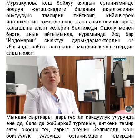
Мурзакулова кош бойлуу аялдын организминде
йоддун жетишсиздиги баланын акыл-эсинин
өнүгүүсүнө таасирин тийгизип, кийинчерек
интеллекттин төмөндөшүнө жана акыл-эсинин артта
калышына алып келерин белгиледи. Ошону менен
бирге, анын айтымында, курамында йод бар
"Йодомарин" сыяктуу дары-дармектердин өз
убагында кабыл алынышы мындай кесепеттердин
алдын алат.
Мындан сырткары, дарыгер аз кандуулук учурунда
эне да, бала да жабыркай турганын, анткени темир
заты экөөнө тең зарыл экенин белгиледи. Кош
бойлуулук учурунда организмдеги темирдин