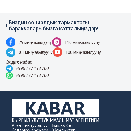
Биздин социалдык тармактагы
баракчаларыбызга катталыңыздар!
79 миң жазылуучу
110 миң жазылуучу
0.1 миң жазылуучу
100 миң жазылуучу
Элдик кабар
+996 777 193 700
+996 777 193 700
Агенттик тууралуу
Башкы бет
Колдонуу эрежеси
Жаңылыктар