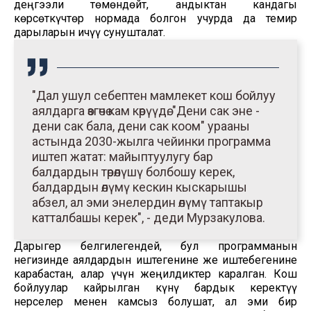
деңгээли төмөндөйт, андыктан кандагы
көрсөткүчтөр нормада болгон учурда да темир
дарыларын ичүү сунушталат.
"Дал ушул себептен мамлекет кош бойлуу
аялдарга өзгөчө кам көрүүдө. "Дени сак эне -
дени сак бала, дени сак коом" урааны
астында 2030-жылга чейинки программа
иштеп жатат: майыптуулугу бар
балдардын төрөлүшү болбошу керек,
балдардын өлүмү кескин кыскарышы
абзел, ал эми энелердин өлүмү таптакыр
катталбашы керек", - деди Мурзакулова.
Дарыгер белгилегендей, бул программанын
негизинде аялдардын иштегенине же иштебегенине
карабастан, алар үчүн жеңилдиктер каралган. Кош
бойлуулар кайрылган күнү бардык керектүү
нерселер менен камсыз болушат, ал эми бир