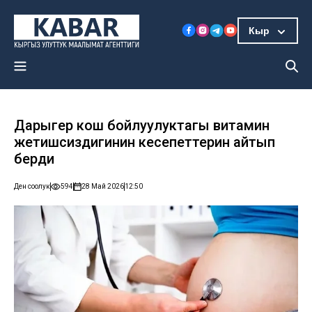
Кыр
Дарыгер кош бойлуулуктагы витамин
жетишсиздигинин кесепеттерин айтып
берди
Ден соолук
594
28 Май 2026
12:50