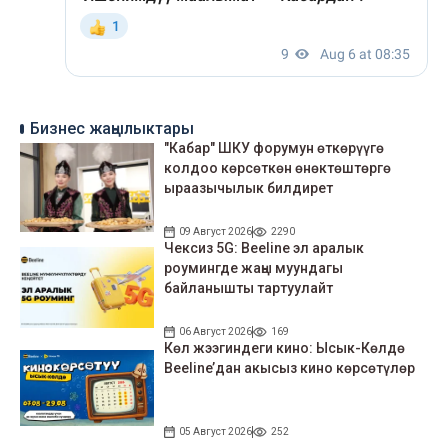
Бизнес жаңылыктары
"Кабар" ШКУ форумун өткөрүүгө
колдоо көрсөткөн өнөктөштөргө
ыраазычылык билдирет
09 Август 2026
2290
Чексиз 5G: Beeline эл аралык
роумингде жаңы муундагы
байланышты тартуулайт
06 Август 2026
169
Көл жээгиндеги кино: Ысык-Көлдө
Beeline’дан акысыз кино көрсөтүлөр
05 Август 2026
252