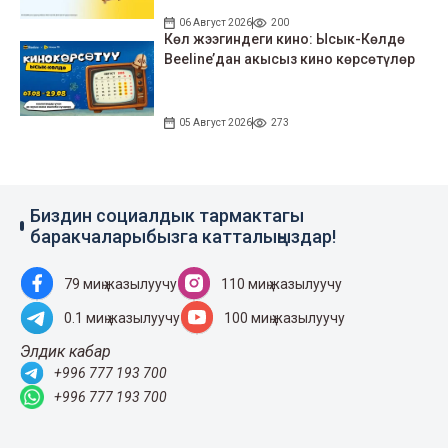
06 Август 2026
200
Көл жээгиндеги кино: Ысык-Көлдө
Beeline’дан акысыз кино көрсөтүлөр
05 Август 2026
273
Биздин социалдык тармактагы
баракчаларыбызга катталыңыздар!
79 миң жазылуучу
110 миң жазылуучу
0.1 миң жазылуучу
100 миң жазылуучу
Элдик кабар
+996 777 193 700
+996 777 193 700