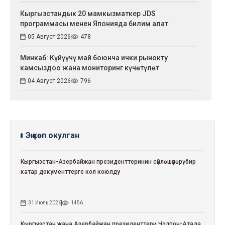
Кыргызстандык 20 мамкызматкер JDS
программасы менен Японияда билим алат
05 Август 2026
478
Минкаб: Күйүүчү май боюнча ички рынокту
камсыздоо жана мониторинг күчөтүлөт
04 Август 2026
796
Эң көп окулган
Кыргызстан-Азербайжан президенттеринин сүйлөшүүлөрү: бир
катар документтерге кол коюлду
31 Июль 2026
1456
Кыргызстан жана Азербайжан президенттери Чолпон-Атада