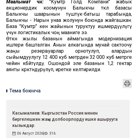
Маалымат үчүн:
"Кумтөр Голд Компани" жабык
акционердик коомунун Балыкчы өткөөл базасы
Балыкчы шаарынын түштүк-батыш тарабында,
Балыкчы - Нарын унаа жолунун боюнда жайгашкан.
База "Кумтөр" кен жайынын туруктуу ишмердүүлүгү
үчүн логистикалык чоң мааниге ээ.
​Өткөн жылы базанын аймагында модернизация
иштери башталган. Анын алкагында мунай сактоочу
жаңы резервуарлар орнотулуп, алардын
сыйымдуулугу 12 400 куб метрден 32 000 куб метрге
чейин көбөйтүлдү. Ошондой эле базанын 1,2 гектар
аянты көрктөндүрүлүп, иретке келтирилди.
Тема боюнча
Касымалиев: Кыргызстан Россия менен
биргелешкен жаңы долбоорлорду ишке ашырууга
кызыкдар
06 Август 2026
316