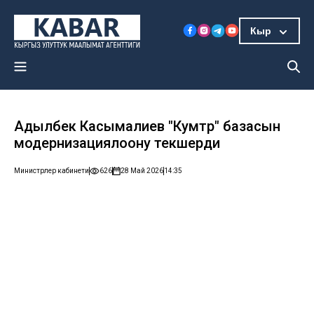
Кыр
Адылбек Касымалиев "Кумтөр" базасын
модернизациялоону текшерди
Министрлер кабинети
626
28 Май 2026
14:35