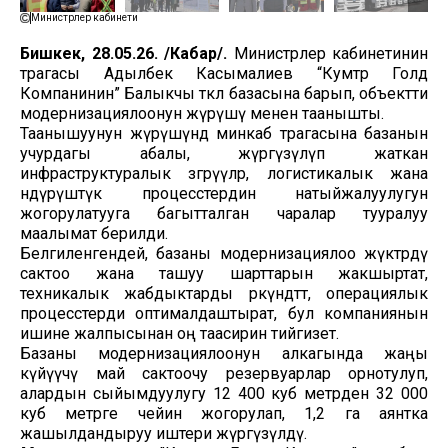
Министрлер кабинети
Бишкек, 28.05.26. /Кабар/.
Министрлер кабинетинин
төрагасы Адылбек Касымалиев “Кумтөр Голд
Компанинин” Балыкчы өткөөл базасына барып, объектти
модернизациялоонун жүрүшү менен таанышты.
Таанышуунун жүрүшүндө минкаб төрагасына базанын
учурдагы абалы, жүргүзүлүп жаткан
инфраструктуралык өзгөрүүлөр, логистикалык жана
өндүрүштүк процесстердин натыйжалуулугун
жогорулатууга багытталган чаралар тууралуу
маалымат берилди.
Белгиленгендей, базаны модернизациялоо жүктөрдү
сактоо жана ташуу шарттарын жакшыртат,
техникалык жабдыктарды өркүндөтөт, операциялык
процесстерди оптималдаштырат, бул компаниянын
ишине жалпысынан оң таасирин тийгизет.
Базаны модернизациялоонун алкагында жаңы
күйүүчү май сактоочу резервуарлар орнотулуп,
алардын сыйымдуулугу 12 400 куб метрден 32 000
куб метрге чейин жогорулап, 1,2 га аянтка
жашылдандыруу иштери жүргүзүлдү.