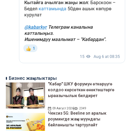
Бизнес жаңылыктары
"Кабар" ШКУ форумун өткөрүүгө
колдоо көрсөткөн өнөктөштөргө
ыраазычылык билдирет
09 Август 2026
2349
Чексиз 5G: Beeline эл аралык
роумингде жаңы муундагы
байланышты тартуулайт