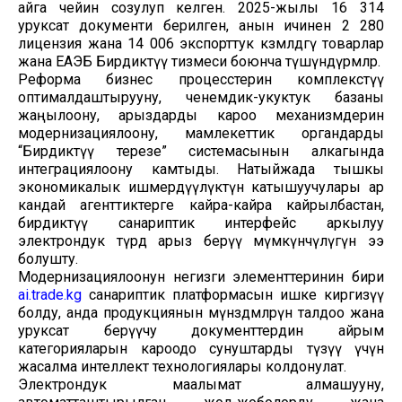
айга чейин созулуп келген. 2025-жылы 16 314
уруксат документи берилген, анын ичинен 2 280
лицензия жана 14 006 экспорттук көзөмөлдөгү товарлар
жана ЕАЭБ Бирдиктүү тизмеси боюнча түшүндүрмөлөр.
Реформа бизнес процесстерин комплекстүү
оптималдаштырууну, ченемдик-укуктук базаны
жаңылоону, арыздарды кароо механизмдерин
модернизациялоону, мамлекеттик органдарды
“Бирдиктүү терезе” системасынын алкагында
интеграциялоону камтыды. Натыйжада тышкы
экономикалык ишмердүүлүктүн катышуучулары ар
кандай агенттиктерге кайра-кайра кайрылбастан,
бирдиктүү санариптик интерфейс аркылуу
электрондук түрдө арыз берүү мүмкүнчүлүгүнө ээ
болушту.
Модернизациялоонун негизги элементтеринин бири
ai.trade.kg
санариптик платформасын ишке киргизүү
болду, анда продукциянын мүнөздөмөлөрүн талдоо жана
уруксат берүүчу документтердин айрым
категорияларын кароодо сунуштарды түзүү үчүн
жасалма интеллект технологиялары колдонулат.
Электрондук маалымат алмашууну,