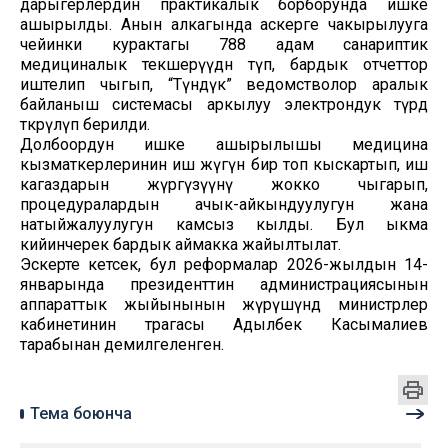
дарыгерлердин практикалык борборунда ишке
ашырылды. Анын алкагында аскерге чакырылууга
чейинки курактагы 788 адам санариптик
медициналык текшерүүдөн өтүп, бардык отчеттор
иштелип чыгып, “Түндүк” ведомстволор аралык
байланыш системасы аркылуу электрондук түрдө
өткөрүлүп берилди.
Долбоордун ишке ашырылышы медицина
кызматкерлеринин иш жүгүн бир топ кыскартып, иш
кагаздарын жүргүзүүнү жокко чыгарып,
процедуралардын ачык-айкындуулугун жана
натыйжалуулугун камсыз кылды. Бул ыкма
кийинчерек бардык аймакка жайылтылат.
Эскерте кетсек, бул реформалар 2026-жылдын 14-
январында президенттин администрациясынын
аппараттык жыйынынын жүрүшүндө министрлер
кабинетинин төрагасы Адылбек Касымалиев
тарабынан демилгеленген.
Тема боюнча