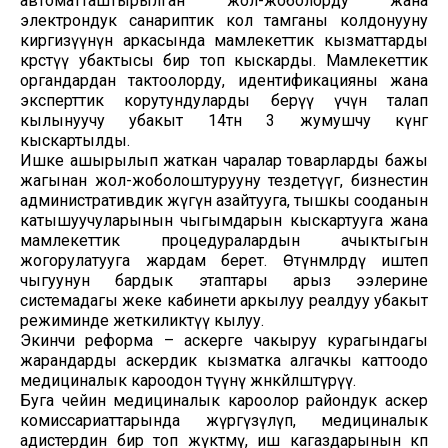
автоматташтырылган жол-жоболорду жана
электрондук санариптик кол тамганы колдонууну
киргизүүнүн аркасында мамлекеттик кызматтарды
көрсөтүү убактысы бир топ кыскарды. Мамлекеттик
органдардан тактоолорду, идентификацияны жана
эксперттик корутундуларды берүү үчүн талап
кылынуучу убакыт 14төн 3 жумушчу күнгө
кыскартылды.
Ишке ашырылып жаткан чаралар товарларды бажы
жагынан жол-жоболоштурууну тездетүүгө, бизнестин
административдик жүгүн азайтууга, тышкы сооданын
катышуучуларынын чыгымдарын кыскартууга жана
мамлекеттик процедуралардын ачыктыгын
жогорулатууга жардам берет. Өтүнмөлөрдү иштеп
чыгуунун бардык этаптары арыз ээлерине
системадагы жеке кабинети аркылуу реалдуу убакыт
режиминде жеткиликтүү кылуу.
Экинчи реформа – аскерге чакыруу курагындагы
жарандарды аскердик кызматка алгачкы каттоодо
медициналык кароодон өтүүнү жөнөкөйлөштүрүү.
Буга чейин медициналык кароолор райондук аскер
комиссариаттарында жүргүзүлүп, медициналык
адистердин бир топ жүктөмү, иш кагаздарынын көп