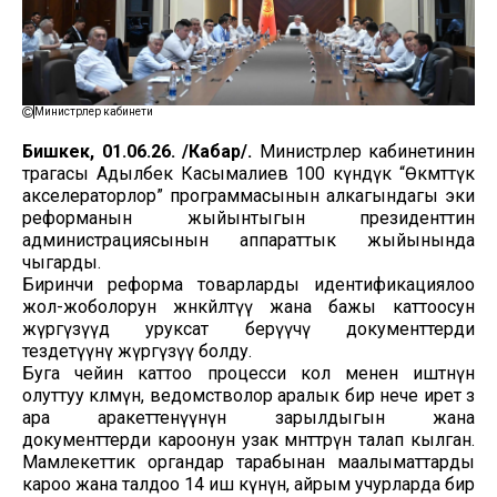
Министрлер кабинети
Бишкек, 01.06.26. /Кабар/.
Министрлер кабинетинин
төрагасы Адылбек Касымалиев 100 күндүк “Өкмөттүк
акселераторлор” программасынын алкагындагы эки
реформанын жыйынтыгын президенттин
администрациясынын аппараттык жыйынында
чыгарды.
Биринчи реформа товарларды идентификациялоо
жол-жоболорун жөнөкөйлөтүү жана бажы каттоосун
жүргүзүүдө уруксат берүүчү документтерди
тездетүүнү жүргүзүү болду.
Буга чейин каттоо процесси кол менен иштөөнүн
олуттуу көлөмүн, ведомстволор аралык бир нече ирет өз
ара аракеттенүүнүн зарылдыгын жана
документтерди кароонун узак мөөнөттөрүн талап кылган.
Мамлекеттик органдар тарабынан маалыматтарды
кароо жана талдоо 14 иш күнүнө, айрым учурларда бир