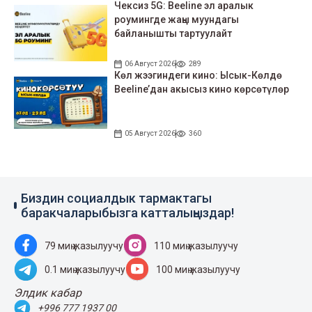
Чексиз 5G: Beeline эл аралык
роумингде жаңы муундагы
байланышты тартуулайт
06 Август 2026
289
Көл жээгиндеги кино: Ысык-Көлдө
Beeline’дан акысыз кино көрсөтүлөр
05 Август 2026
360
Биздин социалдык тармактагы
баракчаларыбызга катталыңыздар!
79 миң жазылуучу
110 миң жазылуучу
0.1 миң жазылуучу
100 миң жазылуучу
Элдик кабар
+996 777 1937 00