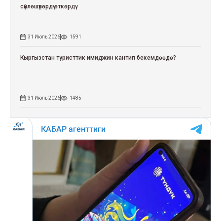
сүйлөшүүлөрдү өткөрдү
31 Июль 2026
1591
Кыргызстан туристтик имиджин кантип бекемдөөдө?
31 Июль 2026
1485