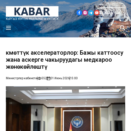
Кыр
Өкмөттүк акселераторлор: Бажы каттоосу
жана аскерге чакыруудагы медкароо
жөнөкөйлөштү
Министрлер кабинети
552
01 Июнь 2026
15:00