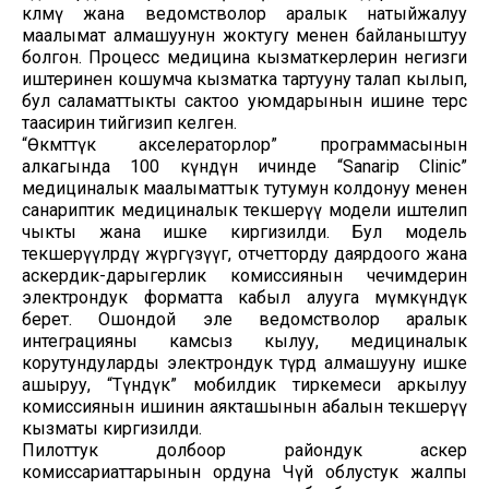
көлөмү жана ведомстволор аралык натыйжалуу
маалымат алмашуунун жоктугу менен байланыштуу
болгон. Процесс медицина кызматкерлерин негизги
иштеринен кошумча кызматка тартууну талап кылып,
бул саламаттыкты сактоо уюмдарынын ишине терс
таасирин тийгизип келген.
“Өкмөттүк акселераторлор” программасынын
алкагында 100 күндүн ичинде “Sanarip Clinic”
медициналык маалыматтык тутумун колдонуу менен
санариптик медициналык текшерүү модели иштелип
чыкты жана ишке киргизилди. Бул модель
текшерүүлөрдү жүргүзүүгө, отчетторду даярдоого жана
аскердик-дарыгерлик комиссиянын чечимдерин
электрондук форматта кабыл алууга мүмкүндүк
берет. Ошондой эле ведомстволор аралык
интеграцияны камсыз кылуу, медициналык
корутундуларды электрондук түрдө алмашууну ишке
ашыруу, “Түндүк” мобилдик тиркемеси аркылуу
комиссиянын ишинин аякташынын абалын текшерүү
кызматы киргизилди.
Пилоттук долбоор райондук аскер
комиссариаттарынын ордуна Чүй облустук жалпы