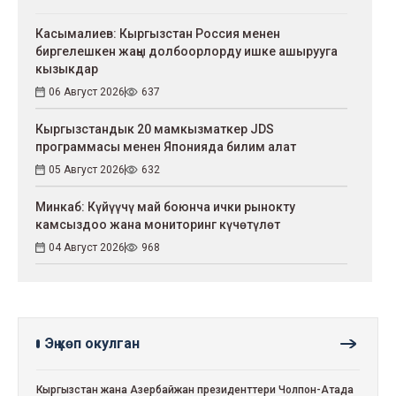
Касымалиев: Кыргызстан Россия менен
биргелешкен жаңы долбоорлорду ишке ашырууга
кызыкдар
06 Август 2026
637
Кыргызстандык 20 мамкызматкер JDS
программасы менен Японияда билим алат
05 Август 2026
632
Минкаб: Күйүүчү май боюнча ички рынокту
камсыздоо жана мониторинг күчөтүлөт
04 Август 2026
968
Эң көп окулган
Кыргызстан жана Азербайжан президенттери Чолпон-Атада