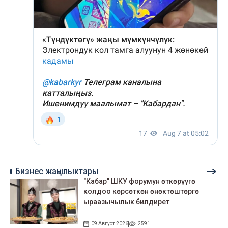
Бизнес жаңылыктары
"Кабар" ШКУ форумун өткөрүүгө
колдоо көрсөткөн өнөктөштөргө
ыраазычылык билдирет
09 Август 2026
2591