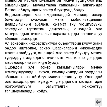
министри Руслан Мукамбетов өлкөнүн түштүк-батыш
аймагындагы ыкчам-талаа сапарынын алкагында
Баткен облусундагы аскер бөлүктөрүндө болду.
Ведомстводон маалымдашкандай, министр аскер
бөлүктөрдүн күжүрмөн жана мобилизациялык
даярдыгынын абалын, кызмат өтөөнү уюштурууну,
аскердик тартиптин деңгээлин, ошондой эле
материалдык-техникалык каражаттарды эсепке алуу
абалын текшерди.
Ал аскердик инфраструктура объекттерин куруу жана
оңдоо иштерине, аскер шаарчаларын инженердик
жактан жабдууга, ошондой эле аскер бөлүктөрү менен
түзүмдөрүн алдыдагы күз-кыш мезгилине даярдоо
маселелерине өзгөчө көңүл бурду.
Ошондой эле аскер кызматчылары менен
жолугушууларды өткөрүп, командирлердин учурдагы
абалын жана көйгөйлүү маселелерин укту. Ошондой
эле аскерлердин күжүрмөн даярдыгын мындан ары
жогорулатууга багытталган конкреттүү
тапшырмаларды койду.