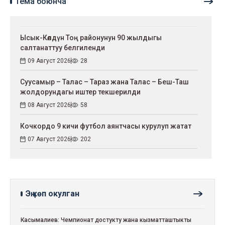
Тема боюнча
Ысык-Көлдүн Тоң районунун 90 жылдыгы
салтанаттуу белгиленди
09 Август 2026
28
Суусамыр – Талас – Тараз жана Талас – Беш-Таш
жолдорундагы иштер текшерилди
08 Август 2026
58
Кочкордо 9 кичи футбол аянтчасы курулуп жатат
07 Август 2026
202
Эң көп окулган
Касымалиев: Чемпионат достукту жана кызматташтыкты