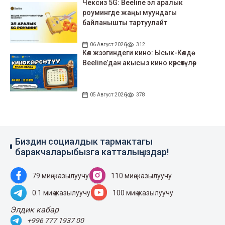
Чексиз 5G: Beeline эл аралык
роумингде жаңы муундагы
байланышты тартуулайт
06 Август 2026
312
Көл жээгиндеги кино: Ысык-Көлдө
Beeline’дан акысыз кино көрсөтүлөр
05 Август 2026
378
Биздин социалдык тармактагы
баракчаларыбызга катталыңыздар!
79 миң жазылуучу
110 миң жазылуучу
0.1 миң жазылуучу
100 миң жазылуучу
Элдик кабар
+996 777 1937 00