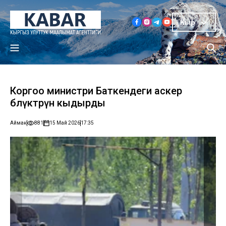
Кыр
Коргоо министри Баткендеги аскер
бөлүктөрүн кыдырды
Аймак
881
15 Май 2026
17:35