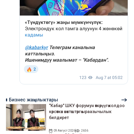
Бизнес жаңылыктары
"Кабар" ШКУ форумун өткөрүүгө колдоо
көрсөткөн өнөктөштөргө ыраазычылык
билдирет
09 Август 2026
2656