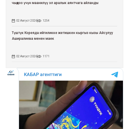
чыңдоо үчүн маанилүү эл аралык аянтчага айланды
02 Август 2026
1254
Түштүк Кореяда ийгиликке жетишкен кыргыз кызы Айсулуу
Аширалиева менен маек
02 Август 2026
1171