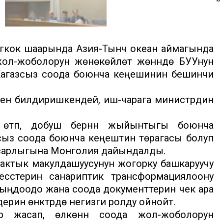
ангкок шаарында Азия-Тынч океан аймагында
н жол-жоболорун жөнөкөйлөтүү жөнүндө БУУнун
Кагазсыз соода боюнча кеңешинин бешинчи
ен билдиришкендей, иш-чарага министрдин
түп, добуш берүүнүн жыйынтыгы боюнча
зсыз соода боюнча кеңештин төрагасы болуп
асарлыгына Монголия дайындалды.
актык макулдашуусунун жогорку башкаруучу
есстерин санариптик трансформациялоону
чыңдоодо жана соода документтерин чек ара
ин өнүктүрүүдө негизги ролду ойнойт.
ү жасап, өлкөнүн соода жол-жоболорун