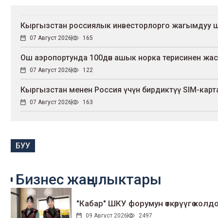
Кыргызстан россиялык инвесторлорго жагымдуу 
07 Август 2026
165
Ош аэропортунда 100дөн ашык норка терисинен жа
07 Август 2026
122
Кыргызстан менен Россия үчүн бирдиктүү SIM-карт
07 Август 2026
163
БУУ
Бизнес жаңылыктары
"Кабар" ШКУ форумун өткөрүүгө колдо
09 Август 2026
2497