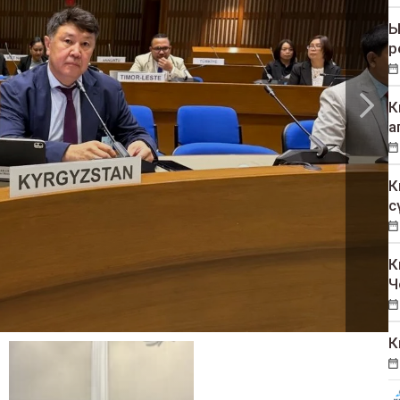
Ы
р
К
а
К
с
К
Ч
К