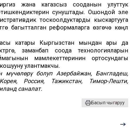
иргизүү жана кагазсыз сооданын улуттук
 жетишкендиктерин сунуштады. Ошондой эле
нистративдик тоскоолдуктарды кыскартууга
гө багытталган реформаларга өзгөчө көңүл
гасы катары Кыргызстан мындан ары да
түрүүгө, заманбап соода технологияларын
аймагынын мамлекеттеринин ортосундагы
кошууну улантмакчы.
н мүчөлөрү болуп Азербайжан, Бангладеш,
орея, Россия, Тажикстан, Тимор-Лешти,
иланд саналат.
Басып чыгаруу