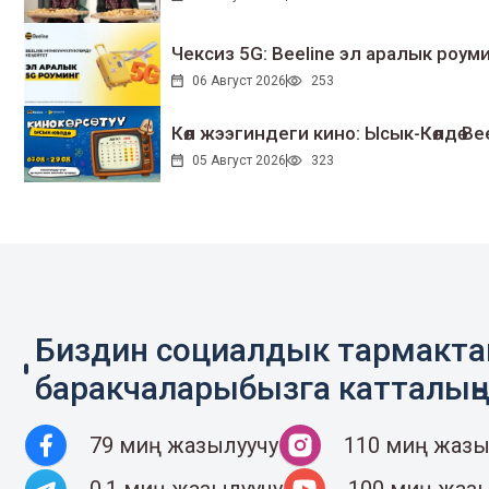
Чексиз 5G: Beeline эл аралык ро
06 Август 2026
253
Көл жээгиндеги кино: Ысык-Көлдө Bee
05 Август 2026
323
Биздин социалдык тармакт
баракчаларыбызга катталың
79 миң жазылуучу
110 миң жазы