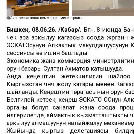
Экономика жана коммерция министрлиги
Бишкек, 08.06.26. /Кабар/.
Бүгүн, 8-июнда Б
чек ара аркылуу кагазсыз соода жүргүзүүнү
ЭСКАТОсунун Алкактык макулдашуусунун 
сессиясы өз ишин баштады.
Экономика жана коммерция министрлигин
орун басары Султан Ахматов катышууда.
Анда кеңештин жетекчилигин шайлоо ө
Кыргызстан үчүнчү жолу катары менен Кага
шайланды. Кеңештин төрагасынын орун б
Белгилей кетсек, кеңеш ЭСКАТО ООнун Алк
органы болуп саналат жана соода проц
илгерилетүүдө, аймактык кызматташтыкты 
аркылуу алмашуунун натыйжалуу механизмдер
Жыйында кыргыз делегациясы билдирү