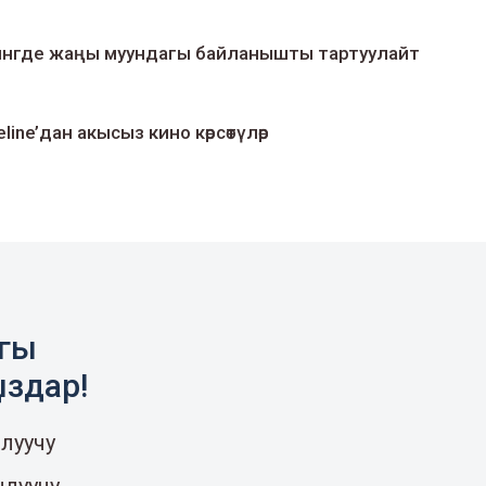
умингде жаңы муундагы байланышты тартуулайт
line’дан акысыз кино көрсөтүлөр
агы
ыздар!
луучу