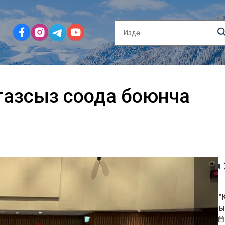
газсыз соода боюнча
"
ы