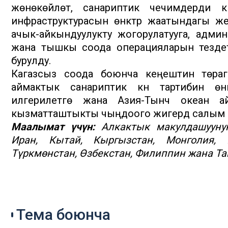
жөнөкөйлөтүү, санариптик чечимдерди к
инфраструктурасын өнүктүрүү жаатындагы
ачык-айкындуулукту жогорулатууга, адми
жана тышкы соода операцияларын тездетүү
бурулду.
Кагазсыз соода боюнча кеңештин төра
аймактык санариптик күн тартибин өнүк
илгерилетүүгө жана Азия-Тынч океан 
кызматташтыкты чыңдоого жигердүү салым 
Маалымат үчүн:
Алкактык макулдашууну
Иран, Кытай, Кыргызстан, Монголия, К
Түркмөнстан, Өзбекстан, Филиппин жана Та
Тема боюнча