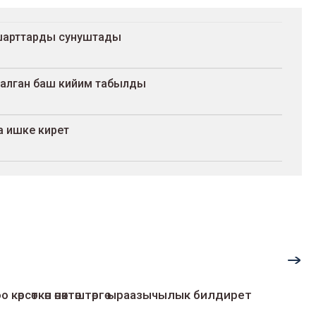
шарттарды сунуштады
салган баш кийим табылды
а ишке кирет
о көрсөткөн өнөктөштөргө ыраазычылык билдирет