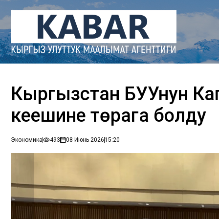
Кыргызстан БУУнун Ка
кеңешине төрага болду
Экономика
493
08 Июнь 2026
15:20