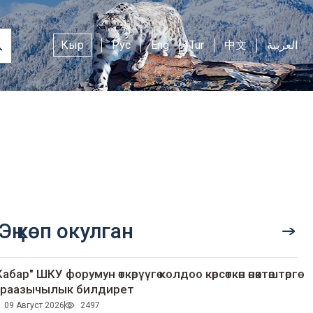
Кыр
Рус
Eng
Tur
中文
العربية
Эң көп окулган
Кабар" ШКУ форумун өткөрүүгө колдоо көрсөткөн өнөктөштөргө
раазычылык билдирет
09 Август 2026
2497