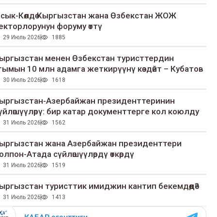
сык-Көлдө Кыргызстан жана Өзбекстан ЖОЖ
екторлорунун форуму өттү
29 Июль 2026
1885
ыргызстан менен Өзбекстан туристтердин
гымын 10 млн адамга жеткирүүнү көздөйт – Кубатов
30 Июль 2026
1618
ыргызстан-Азербайжан президенттеринин
үйлөшүүлөрү: бир катар документтерге кол коюлду
31 Июль 2026
1562
ыргызстан жана Азербайжан президенттери
олпон-Атада сүйлөшүүлөрдү өткөрдү
31 Июль 2026
1519
ыргызстан туристтик имиджин кантип бекемдөөдө?
31 Июль 2026
1413