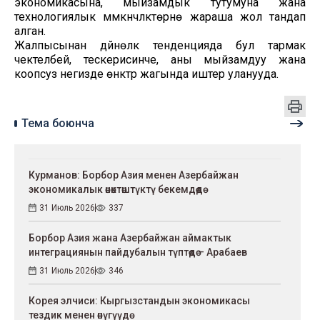
экономикасына, мыйзамдык тутумуна жана
технологиялык мүмкүнчүлүктөрүнө жараша жол тандап
алган.
Жалпысынан дүйнөлүк тенденцияда бул тармак
чектелбей, тескерисинче, аны мыйзамдуу жана
коопсуз негизде өнүктүрүү жагында иштер уланууда.
Тема боюнча
Курманов: Борбор Азия менен Азербайжан
экономикалык өнөктөштүктү бекемдөөдө
31 Июль 2026
337
Борбор Азия жана Азербайжан аймактык
интеграциянын пайдубалын түптөөдө – Арабаев
31 Июль 2026
346
Корея элчиси: Кыргызстандын экономикасы
тездик менен өнүгүүдө