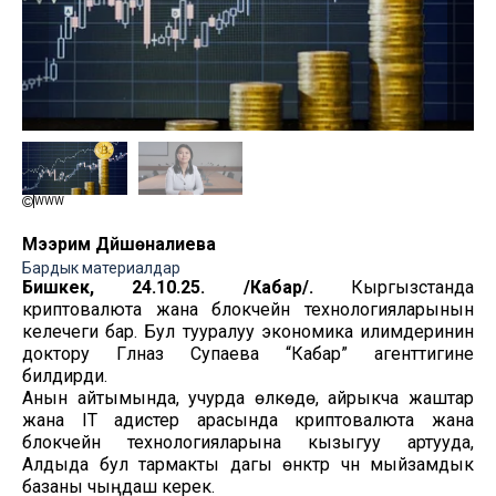
WWW
Мээрим Дүйшөналиева
Бардык материалдар
Бишкек, 24.10.25. /Кабар/.
Кыргызстанда
криптовалюта жана блокчейн технологияларынын
келечеги бар. Бул тууралуу экономика илимдеринин
доктору Гүлназ Супаева “Кабар” агенттигине
билдирди.
Анын айтымында, учурда өлкөдө, айрыкча жаштар
жана IT адистер арасында криптовалюта жана
блокчейн технологияларына кызыгуу артууда,
Алдыда бул тармакты дагы өнүктүрүү үчүн мыйзамдык
базаны чыңдаш керек.