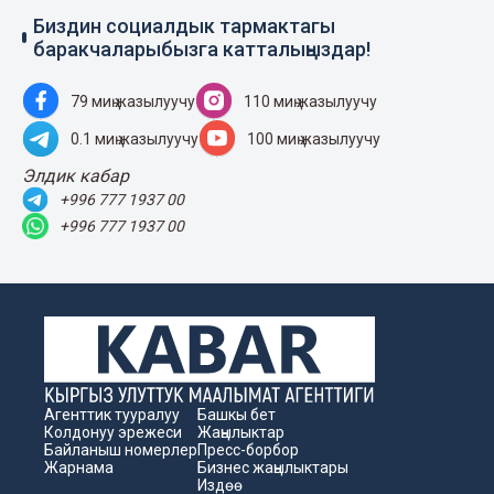
Биздин социалдык тармактагы
баракчаларыбызга катталыңыздар!
79 миң жазылуучу
110 миң жазылуучу
0.1 миң жазылуучу
100 миң жазылуучу
Элдик кабар
+996 777 1937 00
+996 777 1937 00
Агенттик тууралуу
Башкы бет
Колдонуу эрежеси
Жаңылыктар
Байланыш номерлер
Пресс-борбор
Жарнама
Бизнес жаңылыктары
Издөө