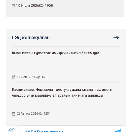
10 Июль 2026
1950
Эң көп окулган
Кыргызстан туристтик имиджин кантип бекемдөөдө?
31 Июль 2026
1519
Касымалиев: Чемпионат достукту жана кызматташтыкты
чыңдоо үчүн маанилүү эл аралык аянтчага айланды
02 Август 2026
1254