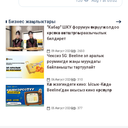
Бизнес жаңылыктары
"Кабар" ШКУ форумун өткөрүүгө колдоо
көрсөткөн өнөктөштөргө ыраазычылык
билдирет
09 Август 2026
2650
Чексиз 5G: Beeline эл аралык
роумингде жаңы муундагы
байланышты тартуулайт
06 Август 2026
310
Көл жээгиндеги кино: Ысык-Көлдө
Beeline’дан акысыз кино көрсөтүлөр
05 Август 2026
377