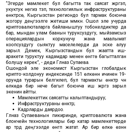
“Эгерде мамлекет бул багытта так саясат жүргүзүп,
укуктук негиз түзүп, технологиялык инфраструктураны
өнүктүрсө, Кыргызстан региондо бул тармак боюнча
жогору деңгээлге жетиши мүмкүн. Ошол эле учурда
криптовалюталарга байланыштуу тобокелдиктер да
бар, мындан улам баанын туруксуздугу, мыйзамсыз
операциялардын коркунучу жана маалымат
коопсуздугу сыяктуу маселелерди да эске алуу
зарыл. Демек, Кыргызстандын бул жаатта иш-
аракети туруктуу кадамдар менен өнүгүүгө багытталган
болушу керек”, - деди Гүлназ Супаева.
Ошондой эле экономист Кыргызстан глобалдык
крипто-колдонуу индексинде 151 өлкөнүн ичинен 19-
орунда турарын белгилеп, бул тармакты өнүктүрүү үчүн
өлкөдө бир нече багыт боюнча иш жүргүзүү зарыл
экенин айтты.
Мамлекеттик саясатты калыптандыруу;
Инфраструктураны өнүктүрүү;
Кадрларды даярдоо.
Гүлназ Супаеванын пикиринде, криптовалюта жана
блокчейн технологиялары бир катар мамлекеттерде
ар түрдүү деңгээлде өнүгүп жатат. Ар бир өлкө өзүнүн