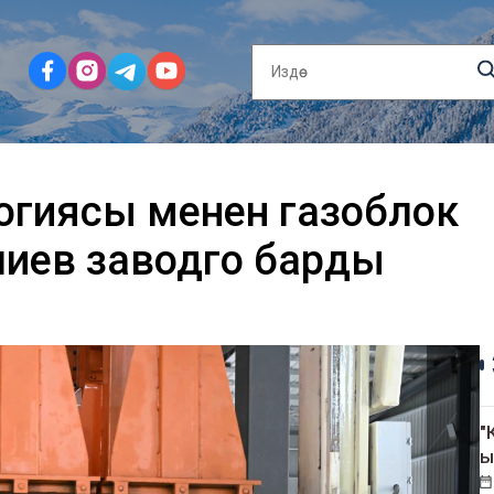
огиясы менен газоблок
иев заводго барды
"
ы