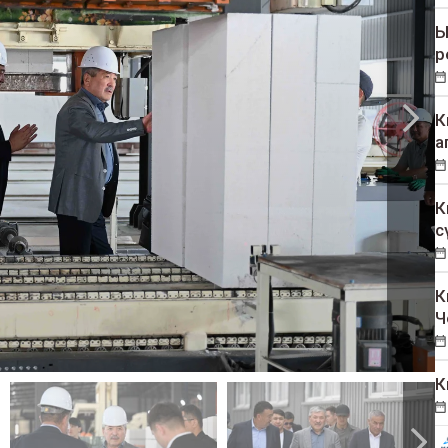
Ы
р
К
а
К
с
К
Ч
К