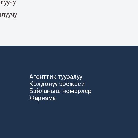
луучу
ылуучу
Агенттик тууралуу
Колдонуу эрежеси
Байланыш номерлер
Жарнама