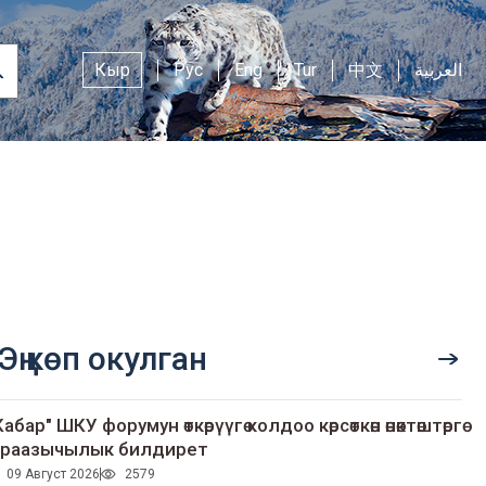
Кыр
Рус
Eng
Tur
中文
العربية
Эң көп окулган
Кабар" ШКУ форумун өткөрүүгө колдоо көрсөткөн өнөктөштөргө
раазычылык билдирет
09 Август 2026
2579