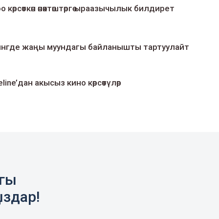
о көрсөткөн өнөктөштөргө ыраазычылык билдирет
умингде жаңы муундагы байланышты тартуулайт
line’дан акысыз кино көрсөтүлөр
агы
ыздар!