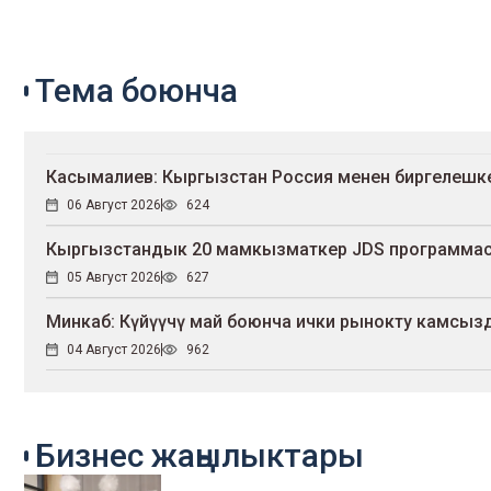
Тема боюнча
Касымалиев: Кыргызстан Россия менен биргелешк
06 Август 2026
624
Кыргызстандык 20 мамкызматкер JDS программас
05 Август 2026
627
Минкаб: Күйүүчү май боюнча ички рынокту камсыз
04 Август 2026
962
Бизнес жаңылыктары