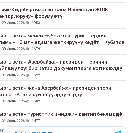
сык-Көлдө Кыргызстан жана Өзбекстан ЖОЖ
екторлорунун форуму өттү
29 Июль 2026
1953
ыргызстан менен Өзбекстан туристтердин
гымын 10 млн адамга жеткирүүнү көздөйт – Кубатов
30 Июль 2026
1679
ыргызстан-Азербайжан президенттеринин
үйлөшүүлөрү: бир катар документтерге кол коюлду
31 Июль 2026
1622
ыргызстан жана Азербайжан президенттери
олпон-Атада сүйлөшүүлөрдү өткөрдү
31 Июль 2026
1582
ыргызстан туристтик имиджин кантип бекемдөөдө?
31 Июль 2026
1477