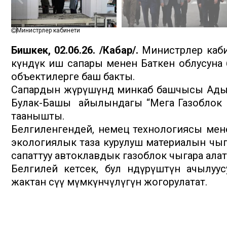
Министрлер кабинети
Бишкек, 02.06.26. /Кабар/.
Министрлер каби
күндүк иш сапары менен Баткен облусуна 
объектилерге баш бакты.
Сапардын жүрүшүндө минкаб башчысы Ады
Булак-Башы айылындагы “Мега Газоблок
таанышты.
Белгиленгендей, немец технологиясы мене
экологиялык таза курулуш материалын чыга
сапаттуу автоклавдык газоблок чыгара алат
Белгилей кетсек, бул өндүрүштүн ачылу
жактан өсүү мүмкүнчүлүгүн жогорулатат.