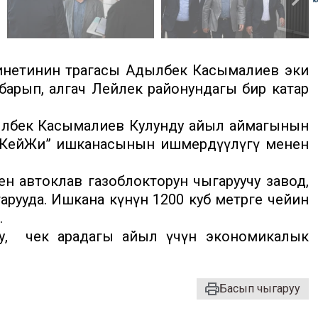
нетинин төрагасы Адылбек Касымалиев эки
барып, алгач Лейлек районундагы бир катар
лбек Касымалиев Кулунду айыл аймагынын
 КейЖи” ишканасынын ишмердүүлүгү менен
н автоклав газоблокторун чыгаруучу завод,
рууда. Ишкана күнүнө 1200 куб метрге чейин
.
усу, чек арадагы айыл үчүн экономикалык
Басып чыгаруу