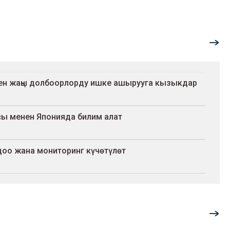
ен жаңы долбоорлорду ишке ашырууга кызыкдар
ы менен Японияда билим алат
доо жана мониторинг күчөтүлөт