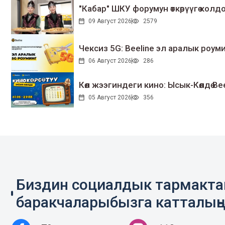
"Кабар" ШКУ форумун өткөрүүгө колдо
09 Август 2026
2579
Чексиз 5G: Beeline эл аралык ро
06 Август 2026
286
Көл жээгиндеги кино: Ысык-Көлдө Bee
05 Август 2026
356
Биздин социалдык тармакт
баракчаларыбызга катталың