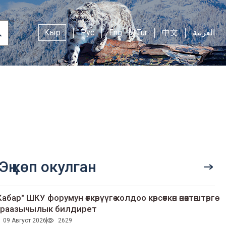
Кыр
Рус
Eng
Tur
中文
العربية
Эң көп окулган
Кабар" ШКУ форумун өткөрүүгө колдоо көрсөткөн өнөктөштөргө
раазычылык билдирет
09 Август 2026
2629