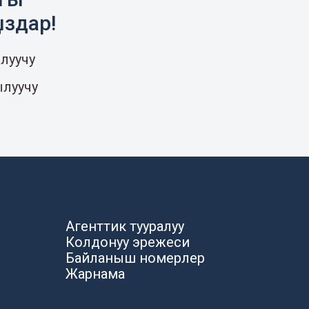
ыздар!
луучу
ылуучу
Агенттик тууралуу
Колдонуу эрежеси
Байланыш номерлер
Жарнама