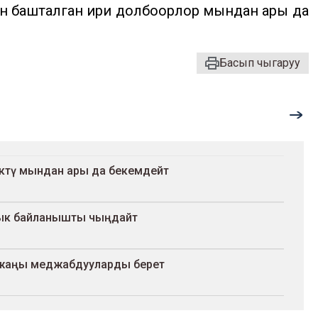
н башталган ири долбоорлор мындан ары да
Басып чыгаруу
түктү мындан ары да бекемдейт
лык байланышты чыңдайт
а жаңы меджабдууларды берет