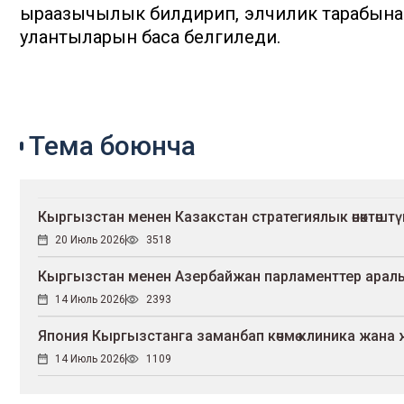
ыраазычылык билдирип, элчилик тарабына
улантыларын баса белгиледи.
Тема боюнча
Кыргызстан менен Казакстан стратегиялык өнөктөш
20 Июль 2026
3518
Кыргызстан менен Азербайжан парламенттер ара
14 Июль 2026
2393
Япония Кыргызстанга заманбап көчмө клиника жан
14 Июль 2026
1109