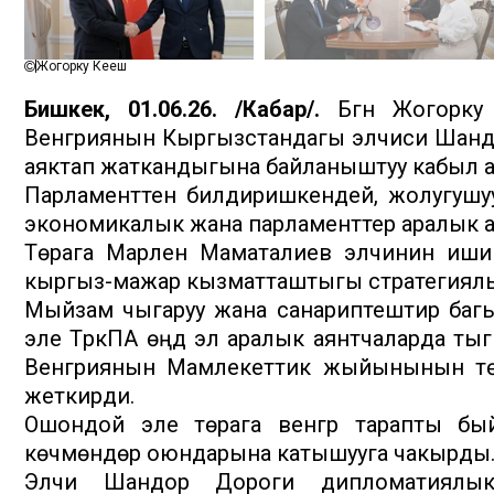
Жогорку Кеңеш
Бишкек, 01.06.26. /Кабар/.
Бүгүн Жогорку
Венгриянын Кыргызстандагы элчиси Шан
аяктап жаткандыгына байланыштуу кабыл 
Парламенттен билдиришкендей, жолугушуу
экономикалык жана парламенттер аралык а
Төрага Марлен Маматалиев элчинин ишин
кыргыз-мажар кызматташтыгы стратегиялы
Мыйзам чыгаруу жана санариптештирүү багы
эле ТүркПА өңдүү эл аралык аянтчаларда 
Венгриянын Мамлекеттик жыйынынын т
жеткирди.
Ошондой эле төрага венгр тарапты бый
көчмөндөр оюндарына катышууга чакырды
Элчи Шандор Дороги дипломатиялык ишм