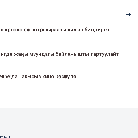
о көрсөткөн өнөктөштөргө ыраазычылык билдирет
умингде жаңы муундагы байланышты тартуулайт
line’дан акысыз кино көрсөтүлөр
агы