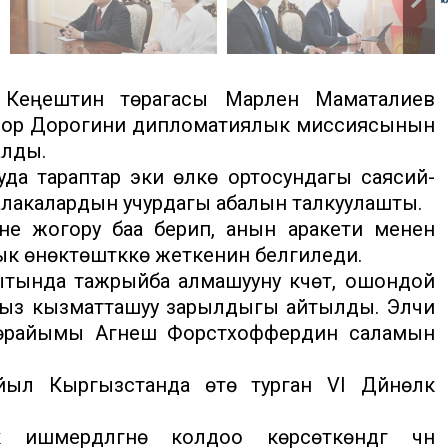
 Кеңештин төрагасы Марлен Маматалиев
дор Дорогини дипломатиялык миссиясынын
алды.
да тараптар эки өлкө ортосундагы саясий-
лакалардын учурдагы абалын талкуулашты.
е жогору баа берип, анын аракети менен
к өнөктөштүккө жеткенин белгиледи.
тында тажрыйба алмашууну күчөтүү, ошондой
тыгыз кызматташуу зарылдыгы айтылды. Элчи
өрайымы Агнеш Форстхоффердин саламын
ыл Кыргызстанда өтө турган VI Дүйнөлүк
.
ердүүлүгүнө колдоо көрсөткөндүгү үчүн