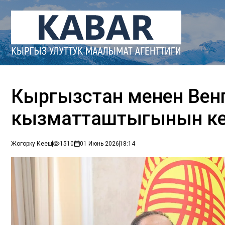
Кыргызстан менен Венг
кызматташтыгынын ке
Жогорку Кеңеш
1510
01 Июнь 2026
18:14