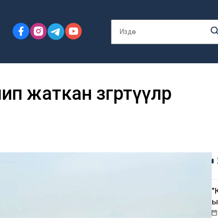
п жаткан өзгөртүүлөр
"
ы