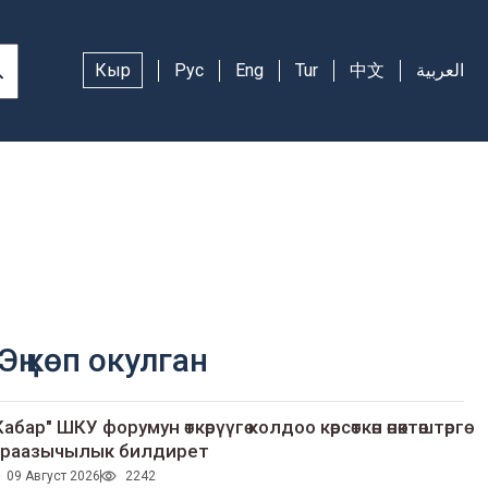
Кыр
Рус
Eng
Tur
中文
العربية
Эң көп окулган
Кабар" ШКУ форумун өткөрүүгө колдоо көрсөткөн өнөктөштөргө
раазычылык билдирет
09 Август 2026
2242