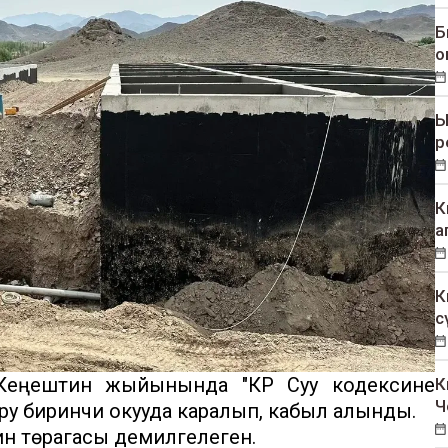
Б
о
Ы
р
К
а
К
с
 Кеңештин жыйынында "КР Суу кодексине
К
Ч
оору биринчи окууда каралып, кабыл алынды.
н төрагасы демилгелеген.