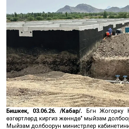
Бишкек, 03.06.26. /Кабар/.
Бүгүн Жогорку
өзгөртүүлөрдү киргизүү жөнүндө" мыйзам долб
Мыйзам долбоорун министрлер кабинетини