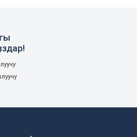
агы
ыздар!
луучу
ылуучу