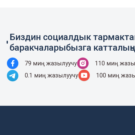
Биздин социалдык тармакт
баракчаларыбызга катталың
79 миң жазылуучу
110 миң жазы
0.1 миң жазылуучу
100 миң жаз