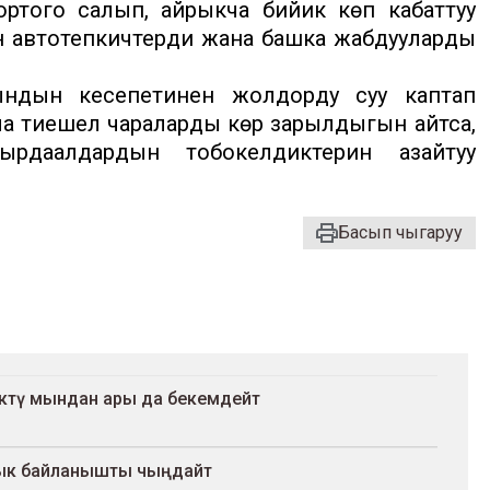
ртого салып, айрыкча бийик көп кабаттуу
айын автотепкичтерди жана башка жабдууларды
ындын кесепетинен жолдорду суу каптап
а тиешелүү чараларды көрүү зарылдыгын айтса,
ырдаалдардын тобокелдиктерин азайтуу
Басып чыгаруу
түктү мындан ары да бекемдейт
лык байланышты чыңдайт