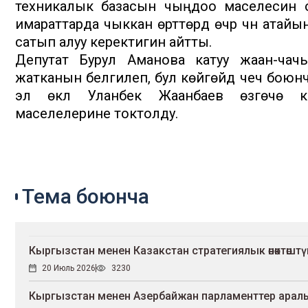
техникалык базасын чыңдоо маселесин о
имараттарда чыккан өрттөрдү өчүрүү үчүн ат
сатып алуу керектигин айтты.
Депутат Бурул Аманова катуу жаан-чач
жатканын белгилеп, бул көйгөйдү чечүү боюнч
эл өкүлү Уланбек Жаанбаев өзгөчө к
маселелерине токтолду.
Тема боюнча
Кыргызстан менен Казакстан стратегиялык өнөктөш
20 Июль 2026
3230
Кыргызстан менен Азербайжан парламенттер ара