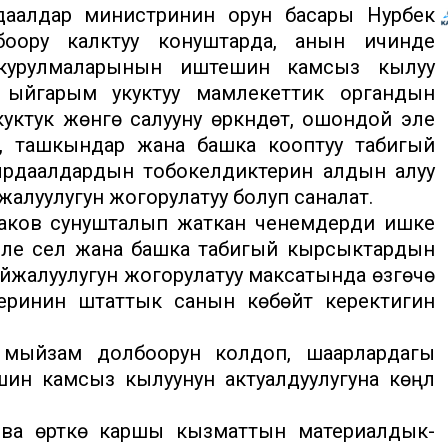
аалдар министринин орун басары Нурбек
оору калктуу конуштарда, анын ичинде
курулмаларынын иштешин камсыз кылуу
ү ыйгарым укуктуу мамлекеттик органдын
уктук жөнгө салууну өркүндөтүү, ошондой эле
, ташкындар жана башка кооптуу табигый
ырдаалдардын тобокелдиктерин алдын алуу
алуулугун жогорулатуу болуп саналат.
маков сунушталып жаткан ченемдерди ишке
эле сел жана башка табигый кырсыктардын
жалуулугун жогорулатуу максатында өзгөчө
ринин штаттык санын көбөйтүү керектигин
 мыйзам долбоорун колдоп, шаарлардагы
шин камсыз кылуунун актуалдуулугуна көңүл
ева өрткө каршы кызматтын материалдык-