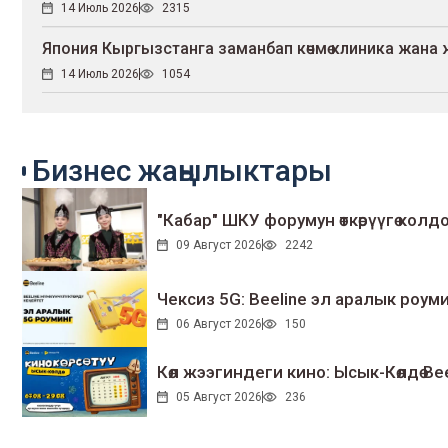
14 Июль 2026
2315
Япония Кыргызстанга заманбап көчмө клиника жан
14 Июль 2026
1054
Бизнес жаңылыктары
"Кабар" ШКУ форумун өткөрүүгө колдо
09 Август 2026
2242
Чексиз 5G: Beeline эл аралык ро
06 Август 2026
150
Көл жээгиндеги кино: Ысык-Көлдө Bee
05 Август 2026
236