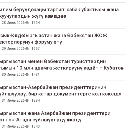
илим берүүдө жаңы тартип: сабак убактысы жана
куучулардын жүгү көзөмөлдөнөт
28 Июль 2026
1754
сык-Көлдө Кыргызстан жана Өзбекстан ЖОЖ
екторлорунун форуму өттү
29 Июль 2026
1697
ыргызстан менен Өзбекстан туристтердин
гымын 10 млн адамга жеткирүүнү көздөйт – Кубатов
30 Июль 2026
1431
ыргызстан-Азербайжан президенттеринин
үйлөшүүлөрү: бир катар документтерге кол коюлду
31 Июль 2026
1384
ыргызстан жана Азербайжан президенттери
олпон-Атада сүйлөшүүлөрдү өткөрдү
31 Июль 2026
1343