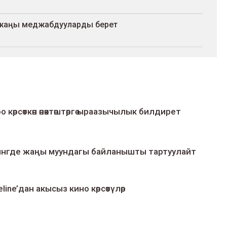
а жаңы меджабдууларды берет
о көрсөткөн өнөктөштөргө ыраазычылык билдирет
умингде жаңы муундагы байланышты тартуулайт
line’дан акысыз кино көрсөтүлөр