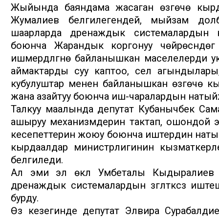
Жыйында баяндама жасаган өзгөчө кырд
Жумалиев белгилегендей, мыйзам долб
шаарларда дренаждык системалардын 
боюнча Жарандык коргонуу чөйрөсүндөг
ишмердүүлүгүнө байланышкан маселелерди ук
аймактарды суу каптоо, сел агындылары
кубулуштар менен байланышкан өзгөчө к
жана азайтуу боюнча иш-чаралардын натыйж
Талкуу маалында депутат Кубанычбек Са
ашыруу механизмдерин тактап, ошондой 
кесепеттерин жоюу боюнча иштердин натый
кырдаалдар министрлигинин кызматкерле
белгиледи.
Ал эми эл өкүлү Умбеталы Кыдыралиев
дренаждык системалардын үзгүлтүксүз иште
бурду.
Өз кезегинде депутат Элвира Сурабалди