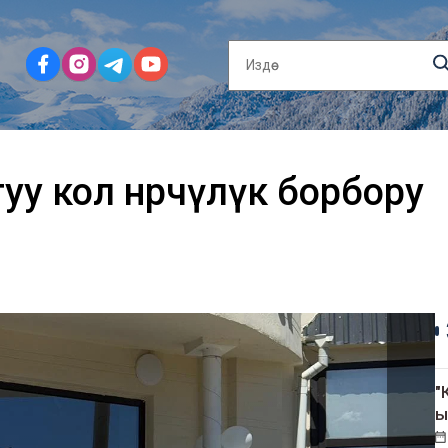
 кол өнөрчүлүк борбору
"
ы