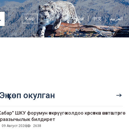
Кыр
Рус
Eng
Tur
中文
العربية
Эң көп окулган
Кабар" ШКУ форумун өткөрүүгө колдоо көрсөткөн өнөктөштөргө
раазычылык билдирет
09 Август 2026
2638