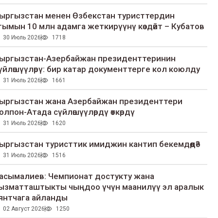
ыргызстан менен Өзбекстан туристтердин
гымын 10 млн адамга жеткирүүнү көздөйт – Кубатов
30 Июль 2026
1718
ыргызстан-Азербайжан президенттеринин
үйлөшүүлөрү: бир катар документтерге кол коюлду
31 Июль 2026
1661
ыргызстан жана Азербайжан президенттери
олпон-Атада сүйлөшүүлөрдү өткөрдү
31 Июль 2026
1620
ыргызстан туристтик имиджин кантип бекемдөөдө?
31 Июль 2026
1516
асымалиев: Чемпионат достукту жана
ызматташтыкты чыңдоо үчүн маанилүү эл аралык
янтчага айланды
02 Август 2026
1250