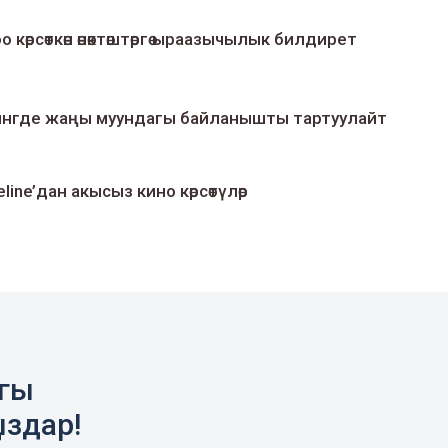
о көрсөткөн өнөктөштөргө ыраазычылык билдирет
умингде жаңы муундагы байланышты тартуулайт
line’дан акысыз кино көрсөтүлөр
агы
ыздар!