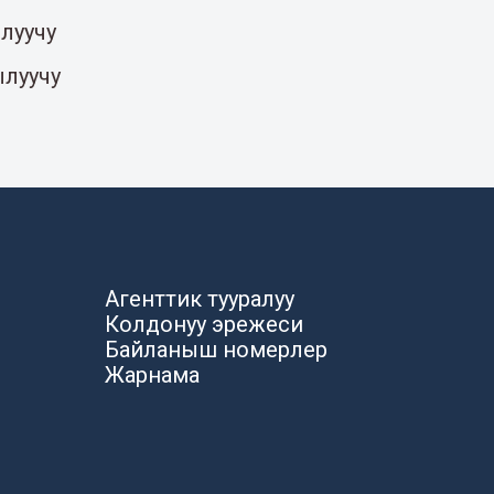
луучу
ылуучу
Агенттик тууралуу
Колдонуу эрежеси
Байланыш номерлер
Жарнама