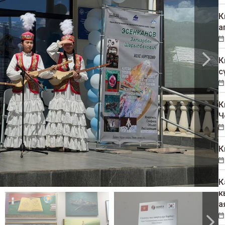
К
а
К
с
К
Ч
К
К
к
а