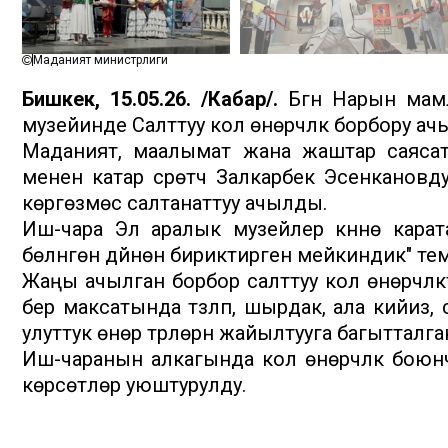
Маданият министрлиги
Бишкек, 15.05.26. /Кабар/.
Бүгүн Нарын мам
музейинде Салттуу кол өнөрчүлүк борбору ач
Маданият, маалымат жана жаштар саяса
менен катар сүрөтчү Залкарбек Эсенкановд
көргөзмөсү салтанаттуу ачылды.
Иш-чара Эл аралык музейлер күнүнө кара
бөлүнгөн дүйнөнү бириктирген мейкиндик" 
Жаңы ачылган борбор салттуу кол өнөрчүлүктү 
берүү максатында түзүлүп, шырдак, ала кийиз
улуттук өнөр түрлөрүн жайылтууга багытталга
Иш-чаранын алкагында кол өнөрчүлүк боюнч
көрсөтүүлөр уюштурулду.