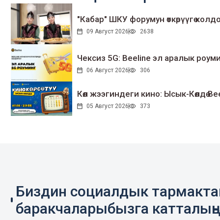
"Кабар" ШКУ форумун өткөрүүгө колдо
09 Август 2026
2638
Чексиз 5G: Beeline эл аралык ро
06 Август 2026
306
Көл жээгиндеги кино: Ысык-Көлдө Bee
05 Август 2026
373
Биздин социалдык тармакт
баракчаларыбызга катталың