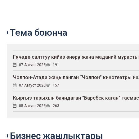
Тема боюнча
Гүлчөдө салттуу кийиз өнөрүн жана маданий мурасты
07 Август 2026
191
Чолпон-Атада жаңыланган “Чолпон” кинотеатры и
07 Август 2026
157
Кыргыз тарыхын баяндаган "Барсбек каган" тасмас
05 Август 2026
263
Бизнес жаңылыктары