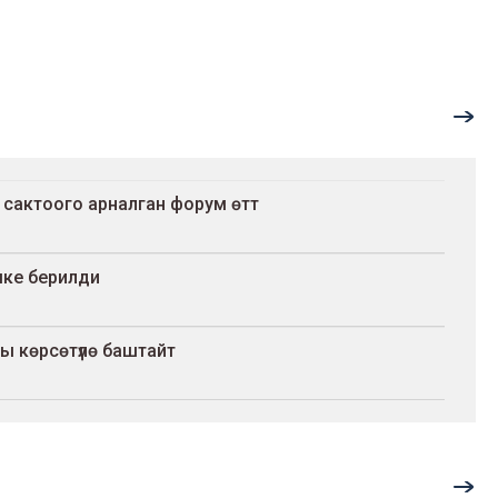
 сактоого арналган форум өттү
шке берилди
ы көрсөтүлө баштайт