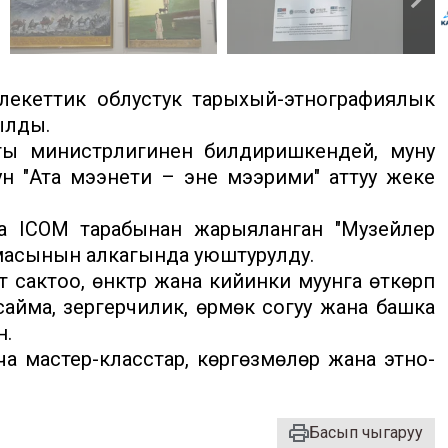
лекеттик облустук тарыхый-этнографиялык
ылды.
ты министрлигинен билдиришкендей, муну
ун "Ата мээнети – эне мээрими" аттуу жеке
та ICOM тарабынан жарыяланган "Музейлер
темасынын алкагында уюштурулду.
сактоо, өнүктүрүү жана кийинки муунга өткөрүп
, сайма, зергерчилик, өрмөк согуу жана башка
н.
а мастер-класстар, көргөзмөлөр жана этно-
Басып чыгаруу