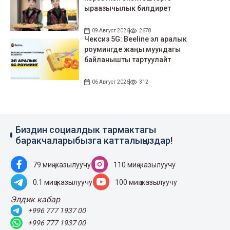
ыраазычылык билдирет
09 Август 2026
2678
Чексиз 5G: Beeline эл аралык
роумингде жаңы муундагы
байланышты тартуулайт
06 Август 2026
312
Биздин социалдык тармактагы
баракчаларыбызга катталыңыздар!
79 миң жазылуучу
110 миң жазылуучу
0.1 миң жазылуучу
100 миң жазылуучу
Элдик кабар
+996 777 1937 00
+996 777 1937 00