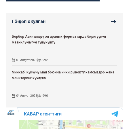
Эң көп окулган
Борбор Азия өлкөлөрү эл аралык форматтарда биригүүнүн
маанилүүлүгүн түшүнүштү
01 Август 2026
992
Минкаб: Күйүүчү май боюнча ички рынокту камсыздоо жана
мониторинг күчөтүлөт
04 Август 2026
990