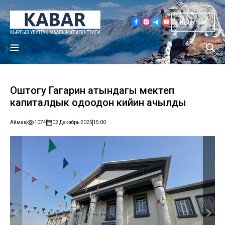
Кыр
Оштогу Гагарин атындагы мектеп
капиталдык оңдоодон кийин ачылды
Аймак
1074
02 Декабрь 2025
15:00