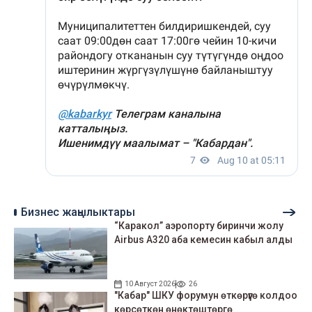
Бизнес жаңылыктары
“Каракол” аэропорту биринчи жолу
Airbus A320 аба кемесин кабыл алды
10 Август 2026
26
"Кабар" ШКУ форумун өткөрүүгө колдоо
көрсөткөн өнөктөштөргө