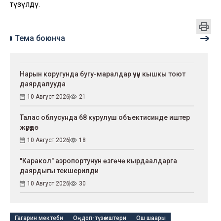
түзүлдү.
Тема боюнча
Нарын коругунда бугу-маралдар үчүн кышкы тоют
даярдалууда
10 Август 2026
21
Талас облусунда 68 курулуш объектисинде иштер
жүрүүдө
10 Август 2026
18
"Каракол" аэропортунун өзгөчө кырдаалдарга
даярдыгы текшерилди
10 Август 2026
30
Гагарин мектеби
Оңдоп-түзөө иштери
Ош шаары