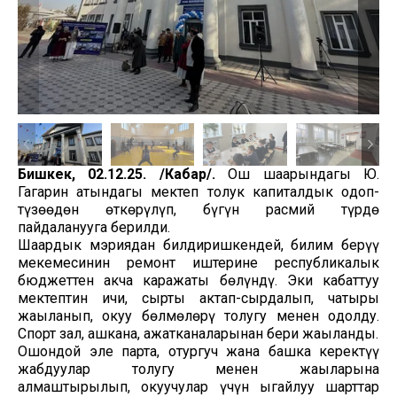
Бишкек, 02.12.25. /Кабар/.
Ош шаарындагы Ю.
Гагарин атындагы мектеп толук капиталдык оңдоп-
түзөөдөн өткөрүлүп, бүгүн расмий түрдө
пайдаланууга берилди.
Шаардык мэриядан билдиришкендей, билим берүү
мекемесинин ремонт иштерине республикалык
бюджеттен акча каражаты бөлүндү. Эки кабаттуу
мектептин ичи, сырты актап-сырдалып, чатыры
жаңыланып, окуу бөлмөлөрү толугу менен оңдолду.
Спорт зал, ашкана, ажатканаларынан бери жаңыланды.
Ошондой эле парта, отургуч жана башка керектүү
жабдуулар толугу менен жаңыларына
алмаштырылып, окуучулар үчүн ыңгайлуу шарттар