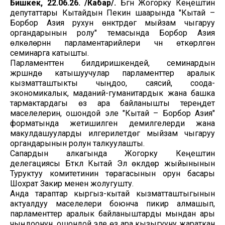
Бишкек, 22.06.26. /Кабар/.
Бүгүн Жогорку Кеңештин
депутаттары Кытайдын Пекин шаарында "Кытай –
Борбор Азия рухун өнүктүрүүдөгү мыйзам чыгаруу
органдарынын ролу" темасында Борбор Азия
өлкөлөрүнүн парламентарийлери үчүн өткөрүлгөн
семинарга катышты.
Парламенттен билдиришкендей, семинардын
жүрүшүндө катышуучулар парламенттер аралык
кызматташтыкты чыңдоо, саясий, соода-
экономикалык, маданий-гуманитардык жана башка
тармактардагы өз ара байланышты тереңдетүү
маселелерин, ошондой эле "Кытай – Борбор Азия"
форматында жетишилген демилгелерди жана
макулдашууларды илгерилетүүдөгү мыйзам чыгаруу
органдарынын ролун талкуулашты.
Сапардын алкагында Жогорку Кеңештин
делегациясы Бүткүл Кытай Эл өкүлдөр жыйынынын
Туруктуу комитетинин төрагасынын орун басары
Шохрат Закир менен жолугушту.
Анда тараптар кыргыз-кытай кызматташтыгынын
актуалдуу маселелери боюнча пикир алмашып,
парламенттер аралык байланыштарды мындан ары
чыңдоонун, ошондой эле өз ара кызыгууну жараткан