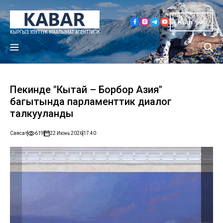
Кыр
Пекинде "Кытай – Борбор Азия"
багытында парламенттик диалог
талкууланды
Саясат
619
22 Июнь 2026
17:40