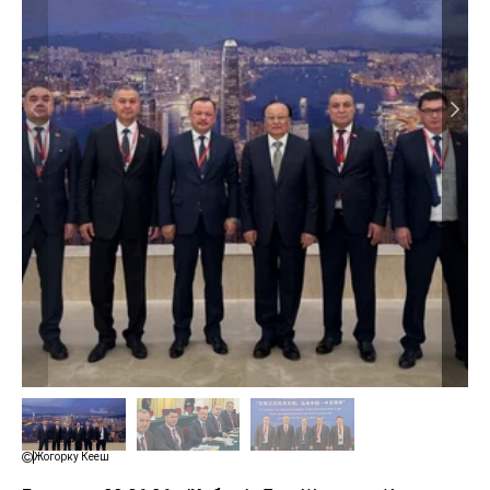
Жогорку Кеңеш