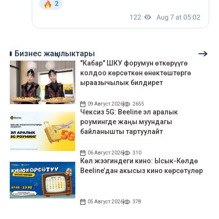
Бизнес жаңылыктары
"Кабар" ШКУ форумун өткөрүүгө
колдоо көрсөткөн өнөктөштөргө
ыраазычылык билдирет
09 Август 2026
2655
Чексиз 5G: Beeline эл аралык
роумингде жаңы муундагы
байланышты тартуулайт
06 Август 2026
310
Көл жээгиндеги кино: Ысык-Көлдө
Beeline’дан акысыз кино көрсөтүлөр
05 Август 2026
378