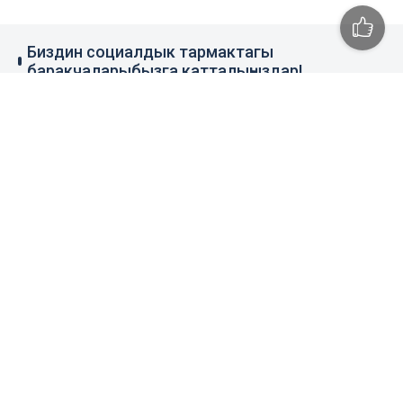
Биздин социалдык тармактагы
баракчаларыбызга катталыңыздар!
79 миң жазылуучу
110 миң жазылуучу
0.1 миң жазылуучу
100 миң жазылуучу
Элдик кабар
+996 777 1937 00
+996 777 1937 00
Агенттик тууралуу
Башкы бет
Колдонуу эрежеси
Жаңылыктар
Байланыш номерлер
Пресс-борбор