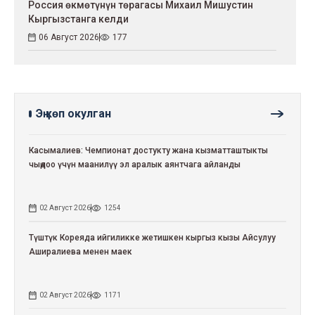
Россия өкмөтүнүн төрагасы Михаил Мишустин
Кыргызстанга келди
06 Август 2026
177
Эң көп окулган
Касымалиев: Чемпионат достукту жана кызматташтыкты
чыңдоо үчүн маанилүү эл аралык аянтчага айланды
02 Август 2026
1254
Түштүк Кореяда ийгиликке жетишкен кыргыз кызы Айсулуу
Аширалиева менен маек
02 Август 2026
1171