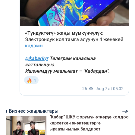
Бизнес жаңылыктары
"Кабар" ШКУ форумун өткөрүүгө колдоо
көрсөткөн өнөктөштөргө
ыраазычылык билдирет