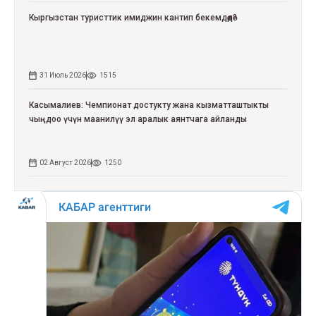
Кыргызстан туристтик имиджин кантип бекемдөөдө?
31 Июль 2026
1515
Касымалиев: Чемпионат достукту жана кызматташтыкты
чыңдоо үчүн маанилүү эл аралык аянтчага айланды
02 Август 2026
1250