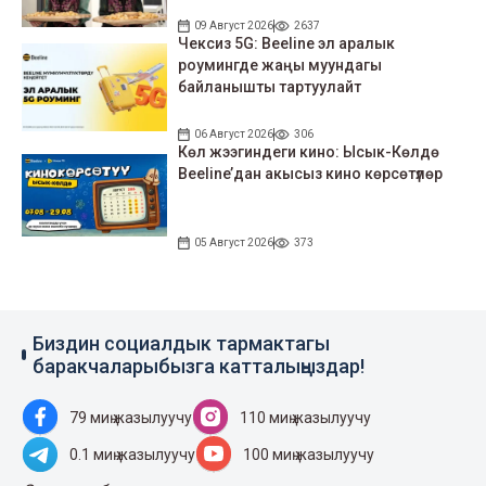
09 Август 2026
2637
Чексиз 5G: Beeline эл аралык
роумингде жаңы муундагы
байланышты тартуулайт
06 Август 2026
306
Көл жээгиндеги кино: Ысык-Көлдө
Beeline’дан акысыз кино көрсөтүлөр
05 Август 2026
373
Биздин социалдык тармактагы
баракчаларыбызга катталыңыздар!
79 миң жазылуучу
110 миң жазылуучу
0.1 миң жазылуучу
100 миң жазылуучу