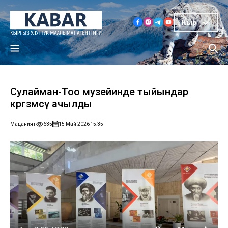
Кыр
Сулайман-Тоо музейинде тыйындар
көргөзмөсү ачылды
Маданият
635
15 Май 2026
15:35