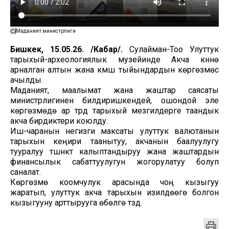
Маданият министрлиги
Бишкек, 15.05.26. /Кабар/.
Сулайман-Тоо Улуттук
тарыхый-археологиялык музейинде Акча күнүнө
арналган алтын жана күмүш тыйындардын көргөзмөсү
ачылды.
Маданият, маалымат жана жаштар саясаты
министрлигинен билдиришкендей, ошондой эле
көргөзмөдө ар түрдүү тарыхый мезгилдерге таандык
акча бирдиктери коюлду.
Иш-чаранын негизги максаты улуттук валютанын
тарыхын кеңири таанытуу, акчанын баалуулугу
тууралуу түшүнүктү калыптандыруу жана жаштардын
финансылык сабаттуулугун жогорулатуу болуп
саналат.
Көргөзмө коомчулук арасында чоң кызыгуу
жаратып, улуттук акча тарыхын изилдөөгө болгон
кызыгууну арттырууга өбөлгө түздү.