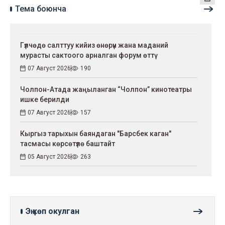
Тема боюнча
Гүлчөдө салттуу кийиз өнөрүн жана маданий
мурасты сактоого арналган форум өттү
07 Август 2026
190
Чолпон-Атада жаңыланган “Чолпон” кинотеатры
ишке берилди
07 Август 2026
157
Кыргыз тарыхын баяндаган "Барсбек каган"
тасмасы көрсөтүлө баштайт
05 Август 2026
263
Эң көп окулган