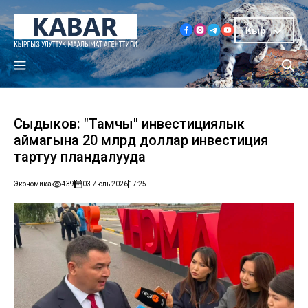
Кыр
Сыдыков: "Тамчы" инвестициялык
аймагына 20 млрд доллар инвестиция
тартуу пландалууда
Экономика
439
03 Июль 2026
17:25