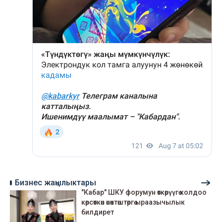
Бизнес жаңылыктары
"Кабар" ШКУ форумун өткөрүүгө колдоо
көрсөткөн өнөктөштөргө ыраазычылык
билдирет