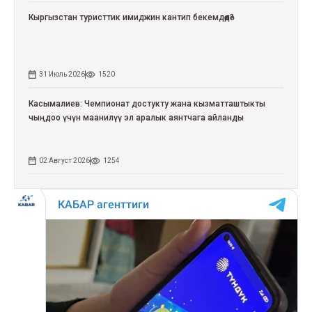
Кыргызстан туристтик имиджин кантип бекемдөөдө?
31 Июль 2026
1520
Касымалиев: Чемпионат достукту жана кызматташтыкты
чыңдоо үчүн маанилүү эл аралык аянтчага айланды
02 Август 2026
1254