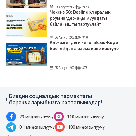
09 Август 2026
2654
Чексиз 5G: Beeline эл аралык
роумингде жаңы муундагы
байланышты тартуулайт
06 Август 2026
310
Көл жээгиндеги кино: Ысык-Көлдө
Beeline’дан акысыз кино көрсөтүлөр
05 Август 2026
378
Биздин социалдык тармактагы
баракчаларыбызга катталыңыздар!
79 миң жазылуучу
110 миң жазылуучу
0.1 миң жазылуучу
100 миң жазылуучу