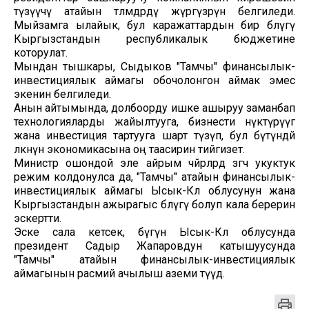
түзүүчү атайын төлөмдөрдү жүргүзөрүн белгиледи.
Мыйзамга ылайык, бул каражаттардын бир бөлүгү
Кыргызстандын республикалык бюджетине
которулат.
Мындан тышкары, Сыдыков "Тамчы" финансылык-
инвестициялык аймагы обочолонгон аймак эмес
экенин белгиледи.
Анын айтымында, долбоорду ишке ашыруу заманбап
технологияларды жайылтууга, бизнести өнүктүрүүгө
жана инвестиция тартууга шарт түзүп, бул бүтүндөй
өлкөнүн экономикасына оң таасирин тийгизет.
Министр ошондой эле айрым чөйрөлөрдө өзгөчө укуктук
режим колдонулса да, "Тамчы" атайын финансылык-
инвестициялык аймагы Ысык-Көл облусунун жана
Кыргызстандын ажырагыс бөлүгү болуп кала берерин
эскертти.
Эске сала кетсек, бүгүн Ысык-Көл облусунда
президент Садыр Жапаровдун катышуусунда
"Тамчы" атайын финансылык-инвестициялык
аймагынын расмий ачылыш аземи өтүүдө.