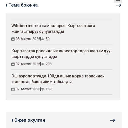
Тема боюнча
Wildberries'тин кампаларын Кыргызстанга
жайгаштыруу сунушталды
08 Август 2026
59
Кыргызстан россиялык инвесторлорго жагымдуу
шарттарды сунуштады
07 Август 2026
208
Ош аэропортунда 100дөн ашык норка терисинен
жасалган баш кийим табылды
07 Август 2026
159
Эң көп окулган