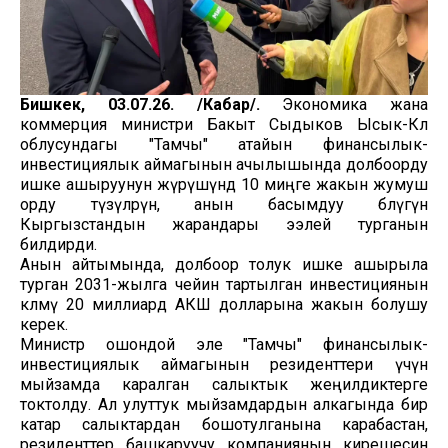
Бишкек, 03.07.26. /Кабар/.
Экономика жана
коммерция министри Бакыт Сыдыков Ысык-Көл
облусундагы "Тамчы" атайын финансылык-
инвестициялык аймагынын ачылышында долбоорду
ишке ашыруунун жүрүшүндө 10 миңге жакын жумуш
орду түзүлөрүн, анын басымдуу бөлүгүн
Кыргызстандын жарандары ээлей турганын
билдирди.
Анын айтымында, долбоор толук ишке ашырыла
турган 2031-жылга чейин тартылган инвестициянын
көлөмү 20 миллиард АКШ долларына жакын болушу
керек.
Министр ошондой эле "Тамчы" финансылык-
инвестициялык аймагынын резиденттери үчүн
мыйзамда каралган салыктык жеңилдиктерге
токтолду. Ал улуттук мыйзамдардын алкагында бир
катар салыктардан бошотулганына карабастан,
резиденттер башкаруучу компаниянын кирешесин