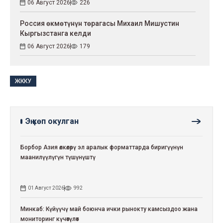
06 Август 2026
226
Россия өкмөтүнүн төрагасы Михаил Мишустин
Кыргызстанга келди
06 Август 2026
179
ЖККУ
Эң көп окулган
Борбор Азия өлкөлөрү эл аралык форматтарда биригүүнүн
маанилүүлүгүн түшүнүштү
01 Август 2026
992
Минкаб: Күйүүчү май боюнча ички рынокту камсыздоо жана
мониторинг күчөтүлөт