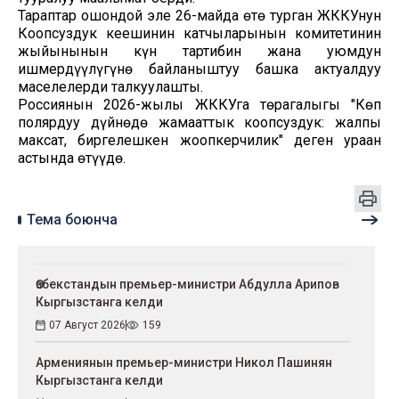
Тараптар ошондой эле 26-майда өтө турган ЖККУнун
Коопсуздук кеңешинин катчыларынын комитетинин
жыйынынын күн тартибин жана уюмдун
ишмердүүлүгүнө байланыштуу башка актуалдуу
маселелерди талкуулашты.
Россиянын 2026-жылы ЖККУга төрагалыгы "Көп
полярдуу дүйнөдө жамааттык коопсуздук: жалпы
максат, биргелешкен жоопкерчилик" деген ураан
астында өтүүдө.
Тема боюнча
Өзбекстандын премьер-министри Абдулла Арипов
Кыргызстанга келди
07 Август 2026
159
Армениянын премьер-министри Никол Пашинян
Кыргызстанга келди