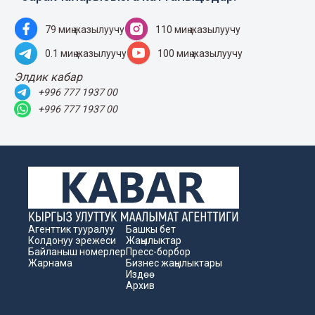
79 миң жазылуучу
110 миң жазылуучу
0.1 миң жазылуучу
100 миң жазылуучу
Элдик кабар
+996 777 1937 00
+996 777 1937 00
Агенттик тууралуу
Башкы бет
Колдонуу эрежеси
Жаңылыктар
Байланыш номерлер
Пресс-борбор
Жарнама
Бизнес жаңылыктары
Издөө
Архив