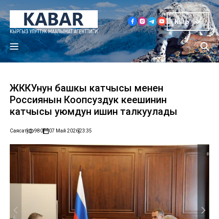
Кыр
ЖККУнун башкы катчысы менен
Россиянын Коопсуздук кеңешинин
катчысы уюмдун ишин талкуулады
Саясат
980
07 Май 2026
23:35