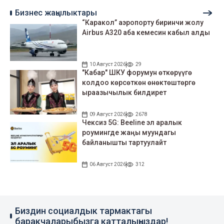
Бизнес жаңылыктары
“Каракол” аэропорту биринчи жолу
Airbus A320 аба кемесин кабыл алды
10 Август 2026
29
"Кабар" ШКУ форумун өткөрүүгө
колдоо көрсөткөн өнөктөштөргө
ыраазычылык билдирет
09 Август 2026
2678
Чексиз 5G: Beeline эл аралык
роумингде жаңы муундагы
байланышты тартуулайт
06 Август 2026
312
Биздин социалдык тармактагы
баракчаларыбызга катталыңыздар!