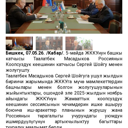
Бишкек, 07.05.26. /Кабар/.
5-майда ЖККУнун башкы
катчысы Таалатбек Масадыков Россиянын
Коопсуздук кеңешинин катчысы Сергей Шойгу менен
жолугушту.
Таалатбек Масадыков Сергей Шойгуга ушул жылдын
биринчи жарымында ЖККУга мүчө мамлекеттердин
башчылары менен болгон жолугушууларынын
жыйынтыктары, ошондой эле 2025-жылдын ноябрь
айындагы ЖККУнун Жамааттык коопсуздук
кеңешинин сессиясынын чечимдерин ишке ашыруу
боюнча иш-аракеттер планынын жүрүшү жана
Россиянын төрагалыгы учурундагы уюмдун
ишмердүүлүгүнүн артыкчылыктуу багыттары
тууралуу маалымат берди.