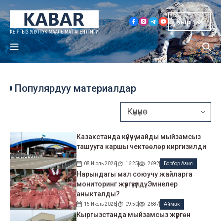
Кыр
Популярдуу материалдар
Казакстанда күйүүчү майды мыйзамсыз
ташууга каршы чектөөлөр киргизилди
08 Июль 2026
16:25
2692
Борбор Азия
Нарындагы мал союучу жайларга
мониторинг жүргүзүлдү: Эмнелер
аныкталды?
15 Июль 2026
09:50
2687
Аймак
Кыргызстанда мыйзамсыз жүргөн