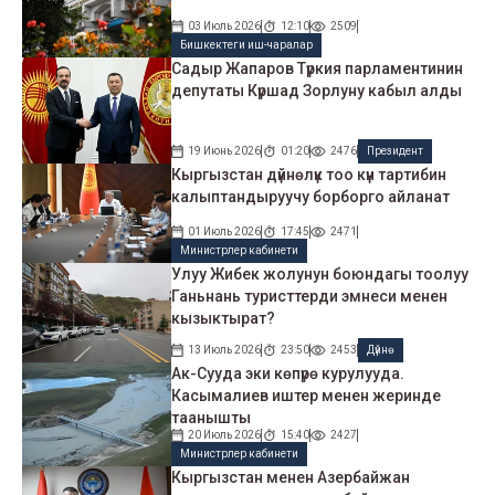
03 Июль 2026
12:10
2509
Бишкектеги иш-чаралар
Садыр Жапаров Түркия парламентинин
депутаты Күршад Зорлуну кабыл алды
19 Июнь 2026
01:20
2476
Президент
Кыргызстан дүйнөлүк тоо күн тартибин
калыптандыруучу борборго айланат
01 Июль 2026
17:45
2471
Министрлер кабинети
Улуу Жибек жолунун боюндагы тоолуу
Ганьнань туристтерди эмнеси менен
кызыктырат?
13 Июль 2026
23:50
2453
Дүйнө
Ак-Сууда эки көпүрө курулууда.
Касымалиев иштер менен жеринде
таанышты
20 Июль 2026
15:40
2427
Министрлер кабинети
Кыргызстан менен Азербайжан