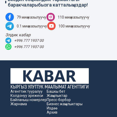
баракчаларыбызга катталыңыздар!
79 миң жазылуучу
110 миң жазылуучу
0.1 миң жазылуучу
100 миң жазылуучу
Элдик кабар
+996 777 1937 00
+996 777 1937 00
Агенттик тууралуу
Башкы бет
Колдонуу эрежеси
Жаңылыктар
Байланыш номерлер
Пресс-борбор
Жарнама
Бизнес жаңылыктары
Издөө
Архив