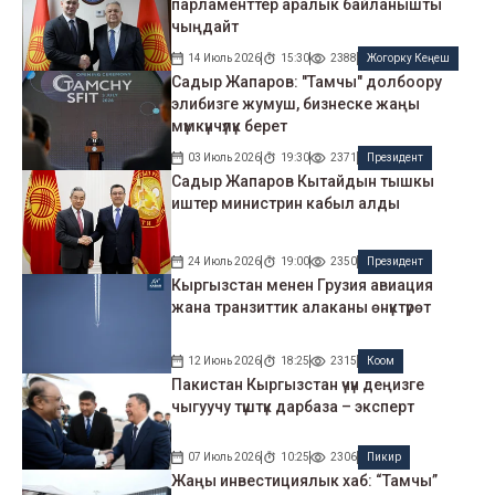
парламенттер аралык байланышты
чыңдайт
14 Июль 2026
15:30
2388
Жогорку Кеңеш
Садыр Жапаров: "Тамчы" долбоору
элибизге жумуш, бизнеске жаңы
мүмкүнчүлүк берет
03 Июль 2026
19:30
2371
Президент
Садыр Жапаров Кытайдын тышкы
иштер министрин кабыл алды
24 Июль 2026
19:00
2350
Президент
Кыргызстан менен Грузия авиация
жана транзиттик алаканы өнүктүрөт
12 Июнь 2026
18:25
2315
Коом
Пакистан Кыргызстан үчүн деңизге
чыгуучу түштүк дарбаза – эксперт
07 Июль 2026
10:25
2306
Пикир
Жаңы инвестициялык хаб: “Тамчы”