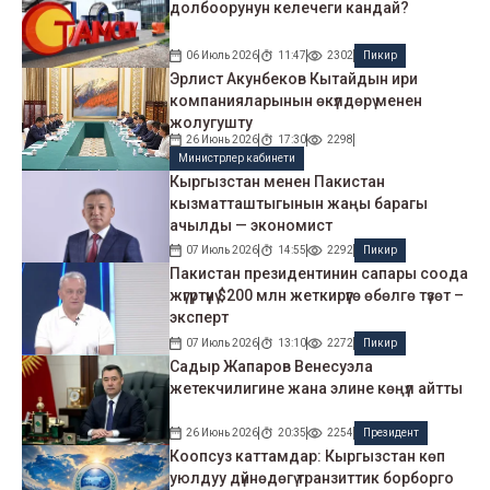
долбоорунун келечеги кандай?
06 Июль 2026
11:47
2302
Пикир
Эрлист Акунбеков Кытайдын ири
компанияларынын өкүлдөрү менен
жолугушту
26 Июнь 2026
17:30
2298
Министрлер кабинети
Кыргызстан менен Пакистан
кызматташтыгынын жаңы барагы
ачылды — экономист
07 Июль 2026
14:55
2292
Пикир
Пакистан президентинин сапары соода
жүгүртүүнү $200 млн жеткирүүгө өбөлгө түзөт –
эксперт
07 Июль 2026
13:10
2272
Пикир
Садыр Жапаров Венесуэла
жетекчилигине жана элине көңүл айтты
26 Июнь 2026
20:35
2254
Президент
Коопсуз каттамдар: Кыргызстан көп
уюлдуу дүйнөдөгү транзиттик борборго