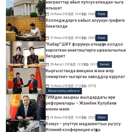
мигранттар айып пулсуз өлкөдөн чыга
алышат
26 Июнь 2026
15:40
2662
Коом
Колледждерге кабыл алуунун графиги
бекитилди
07 Июль 2026
09:40
2655
Коом
"Кабар" ШКУ форумун өткөрүүгө колдоо
көрсөткөн өнөктөштөргө ыраазычылык
билдирет
09 Август 2026
12:00
2610
Бизнес
Кыргызстанда вакцина жана жер
семирткич чыгарган заводдор курулат
16 Июль 2026
17:20
2575
Министрлер кабинети
ТИМдин акыркы жылдардагы ири
реформалары – Жээнбек Кулубаев
менен маек
24 Июнь 2026
15:40
2522
Маек
Комуз – улуттук маданияттын уңгусу:
Илимий конференция өтүүдө