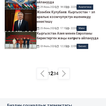
айланууда
29 Июнь 2026
18:00
2225
Аналитика
Жээнбек Кулубаев: Кыргызстан – эл
аралык коомчулуктун ишенимдүү
өнөктөшү
25 Июнь 2026
17:15
2220
Маек
Кыргызстан Азия менен Европаны
бириктирген жаңы көпүрөгө айланууда
03 Июль 2026
12:20
2209
Бизнес
2
1
3
4
Биздин социалдык тармактагы