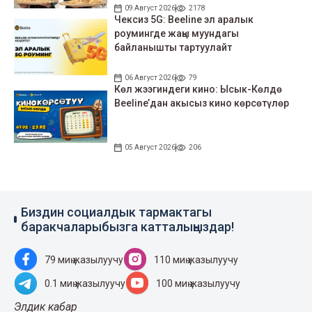
09 Август 2026
2178
Чексиз 5G: Beeline эл аралык
роумингде жаңы муундагы
байланышты тартуулайт
06 Август 2026
79
Көл жээгиндеги кино: Ысык-Көлдө
Beeline’дан акысыз кино көрсөтүлөр
05 Август 2026
206
Биздин социалдык тармактагы
баракчаларыбызга катталыңыздар!
79 миң жазылуучу
110 миң жазылуучу
0.1 миң жазылуучу
100 миң жазылуучу
Элдик кабар