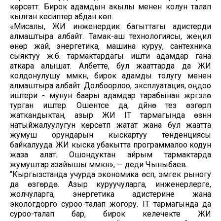
көрсөттү. Бирок адамдын акылы менен колун талап
кылган кесиптер абдан көп.
«Мисалы, ЖИ инженердик багыттагы адистерди
алмаштыра албайт. Тамак-аш технологиясы, жеңил
өнөр жай, энергетика, машина куруу, сантехника
сыяктуу ж.б. тармактардагы ишти адамдар гана
аткара алышат. Албетте, бул жааттарда да ЖИ
колдонулушу мүмкүн, бирок адамды толугу менен
алмаштыра албайт. Долбоорлоо, эксплуатация, оңдоо
иштери - мунун баары адамдар тарабынан жүргүзүлө
турган иштер. Ошентсе да, дүйнө тез өзгөрүп
жаткандыктан, азыр ЖИ IT тармагында өзүнүн
натыйжалуулугун көрсөтүп жатат жана бул жаатта
жумуш орундарын кыскартуу тенденциясы
байкалууда. ЖИ кыска убакытта программалоо кодун
жаза алат. Ошондуктан айрым тармактарда
жумуштар азайышы мүмкүн», — деди Чыныбаев.
“Кыргызстанда учурда экономика өсүп, эмгек рыногу
да өзгөрүүдө. Азыр куруучуларга, инженерлерге,
жолчуларга, энергетика адистерине жана
экологдорго суроо-талап жогору. IT тармагында да
суроо-талап бар, бирок келечекте ЖИ