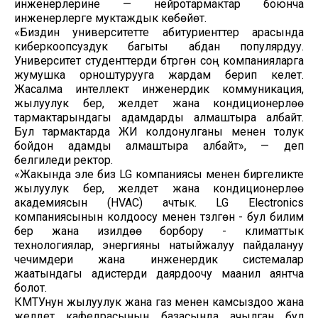
инженерлерине — нейротармактар боюнча
инженерлерге муктаждык көбөйөт.
«Биздин университетте абитуриенттер арасында
киберкоопсуздук багыты абдан популярдуу.
Университет студенттерди бүтүргөн соң компанияларга
жумушка орноштурууга жардам берип келет.
Жасалма интеллект инженердик коммуникация,
жылуулук берүү, желдетүү жана кондиционерлөө
тармактарындагы адамдарды алмаштыра албайт.
Бул тармактарда ЖИ колдонулганы менен толук
бойдон адамды алмаштыра албайт», — деп
белгиледи ректор.
«Жакында эле биз LG компаниясы менен биргеликте
жылуулук берүү, желдетүү жана кондиционерлөө
академиясын (HVAC) ачтык. LG Electronics
компаниясынын колдоосу менен түзүлгөн - бул билим
берүү жана изилдөө борбору - климаттык
технологиялар, энергияны натыйжалуу пайдалануу
чечимдери жана инженердик системалар
жаатындагы адистерди даярдоочу маанилүү аянтча
болот.
КМТУнун жылуулук жана газ менен камсыздоо жана
желдетүү кафедрасынын базасында ачылган бул