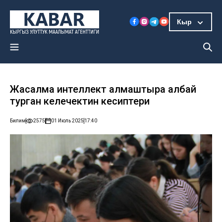
Кыр
Жасалма интеллект алмаштыра албай
турган келечектин кесиптери
Билим
2575
01 Июль 2025
17:40