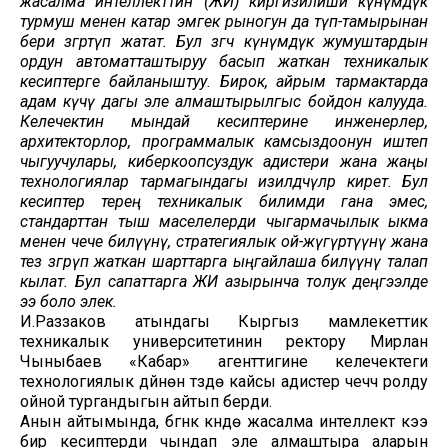
жасалма интеллекттин (ЖИ) киргизилиши күнүмдүк
турмуш менен катар эмгек рыногун да түп-тамырынан
бери өзгөртүп жатат. Бул өзгөчө күнүмдүк жумуштардын
ордун автоматташтыруу басып жаткан техникалык
кесиптерге байланыштуу. Бирок, айрым тармактарда
адам күчү дагы эле алмаштырылгыс бойдон калууда.
Келечектин мындай кесиптерине инженерлер,
архитекторлор, программалык камсыздоонун иштеп
чыгуучулары, киберкоопсуздук адистери жана жаңы
технологиялар тармагындагы изилдөөчүлөр кирет. Бул
кесиптер терең техникалык билимди гана эмес,
стандарттан тыш маселелерди чыгармачылык ыкма
менен чече билүүнү, стратегиялык ой-жүгүртүүнү жана
тез өзгөрүп жаткан шарттарга ыңгайлаша билүүнү талап
кылат. Бул сапаттарга ЖИ азырынча толук деңгээлде
ээ боло элек.
И.Раззаков атындагы Кыргыз мамлекеттик
техникалык университетинин ректору Мирлан
Чыныбаев «Кабар» агенттигине келечектеги
технологиялык дүйнөнү түзүүдө кайсы адистер чечүүчү ролду
ойной тургандыгын айтып берди.
Анын айтымында, бүгүнкү күндө жасалма интеллект кээ
бир кесиптерди чындап эле алмаштыра аларын