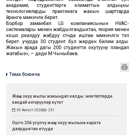
академия, студенттерге климаттык алдыңкы
технологияларды практикага жакын шарттарда
үйрөнүүгө мүмкүнчүлүк берет.
Борбор заманбап LG компаниясынын HVAC-
системалары менен жабдылгандыктан, теория менен
кошо реалдуу жабдуу үстүндө иштөө мүмкүнчүлүгүн түзүп
берет. учурда 30 студент бул жерден билим алды.
Жакын арада дагы 200 студентти окутууну пландап
жатабыз», — деди М.Чыныбаев.
Тема боюнча
Жаңы окуу жылы жакындап калды: мектептерди
кандай өзгөрүүлөр күтөт
05 Август 2026
231
Ошто 256 усулчу жаңы окуу жылына карата
даярдыктан өтүүдө