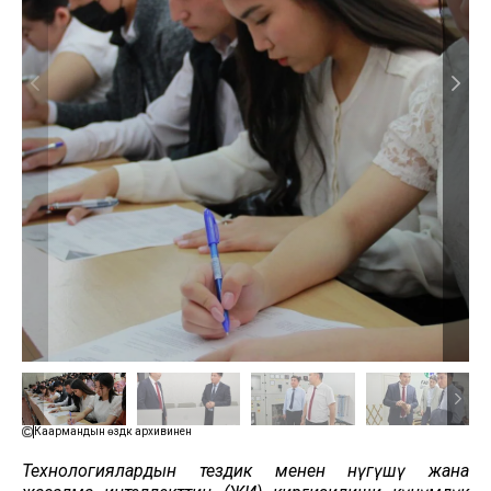
Каармандын өздүк архивинен
Технологиялардын тездик менен өнүгүшү жана