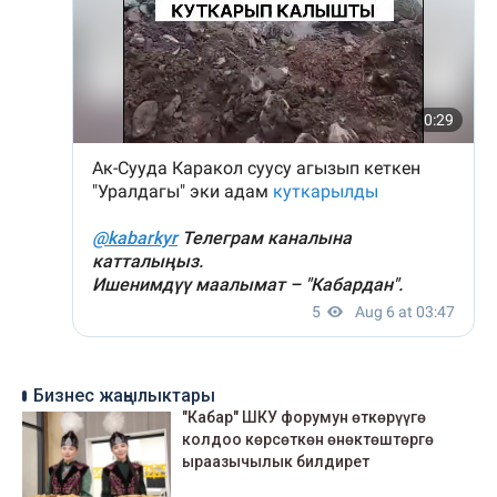
Бизнес жаңылыктары
"Кабар" ШКУ форумун өткөрүүгө
колдоо көрсөткөн өнөктөштөргө
ыраазычылык билдирет