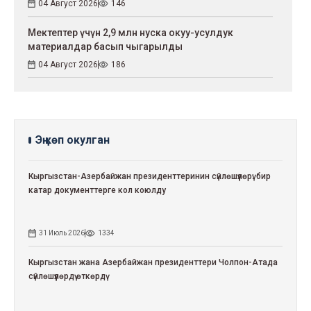
04 Август 2026
146
Мектептер үчүн 2,9 млн нуска окуу-усулдук
материалдар басып чыгарылды
04 Август 2026
186
Эң көп окулган
Кыргызстан-Азербайжан президенттеринин сүйлөшүүлөрү: бир
катар документтерге кол коюлду
31 Июль 2026
1334
Кыргызстан жана Азербайжан президенттери Чолпон-Атада
сүйлөшүүлөрдү өткөрдү