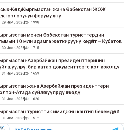
сык-Көлдө Кыргызстан жана Өзбекстан ЖОЖ
екторлорунун форуму өттү
29 Июль 2026
1998
ыргызстан менен Өзбекстан туристтердин
гымын 10 млн адамга жеткирүүнү көздөйт – Кубатов
30 Июль 2026
1715
ыргызстан-Азербайжан президенттеринин
үйлөшүүлөрү: бир катар документтерге кол коюлду
31 Июль 2026
1659
ыргызстан жана Азербайжан президенттери
олпон-Атада сүйлөшүүлөрдү өткөрдү
31 Июль 2026
1620
ыргызстан туристтик имиджин кантип бекемдөөдө?
31 Июль 2026
1512