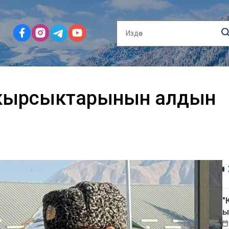
 кырсыктарынын алдын
"
ы