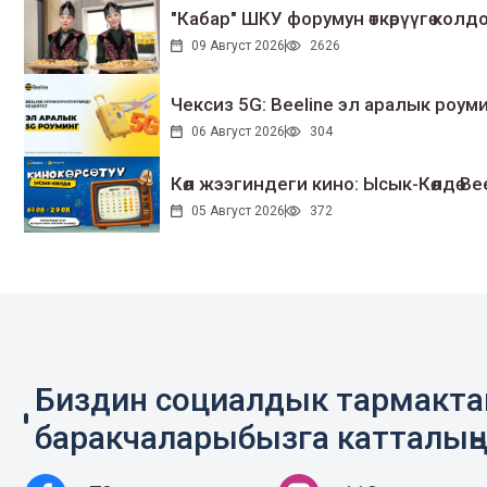
"Кабар" ШКУ форумун өткөрүүгө колдо
09 Август 2026
2626
Чексиз 5G: Beeline эл аралык ро
06 Август 2026
304
Көл жээгиндеги кино: Ысык-Көлдө Bee
05 Август 2026
372
Биздин социалдык тармакт
баракчаларыбызга катталың