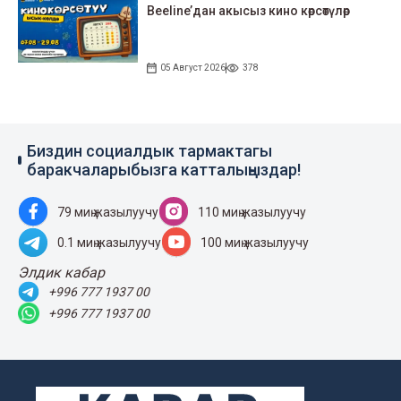
Beeline’дан акысыз кино көрсөтүлөр
05 Август 2026
378
Биздин социалдык тармактагы
баракчаларыбызга катталыңыздар!
79 миң жазылуучу
110 миң жазылуучу
0.1 миң жазылуучу
100 миң жазылуучу
Элдик кабар
+996 777 1937 00
+996 777 1937 00