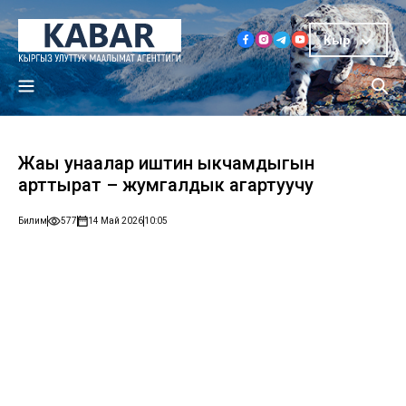
Кыр
Жаңы унаалар иштин ыкчамдыгын
арттырат – жумгалдык агартуучу
Билим
577
14 Май 2026
10:05