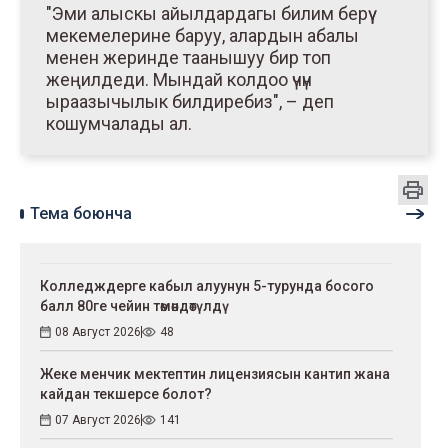
"Эми алыскы айылдардагы билим берүү
мекемелерине баруу, алардын абалы
менен жеринде таанышуу бир топ
жеңилдеди. Мындай колдоо үчүн
ыраазычылык билдиребиз", – деп
кошумчалады ал.
Тема боюнча
Колледждерге кабыл алуунун 5-турунда босого
балл 80ге чейин төмөндөтүлдү
08 Август 2026
48
Жеке менчик мектептин лицензиясын кантип жана
кайдан текшерсе болот?
07 Август 2026
141