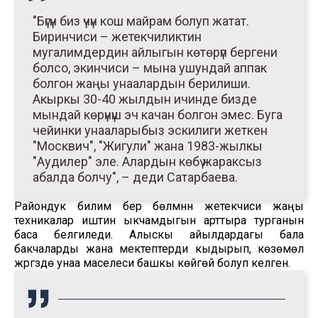
"Бүгүн биз үчүн кош майрам болуп жатат.
Биринчиси – жетекчиликтин
мугалимдердин айлыгын көтөрүп бергени
болсо, экинчиси – мына ушундай аппак
болгон жаңы унаалардын берилиши.
Акыркы 30-40 жылдын ичинде бизде
мындай көрүнүш эч качан болгон эмес. Буга
чейинки унааларыбыз эскилиги жеткен
"Москвич", "Жигули" жана 1983-жылкы
"Аудилер" эле. Алардын көбү жараксыз
абалда болчу", – деди Сатарбаева.
Райондук билим берүү бөлүмүнүн жетекчиси жаңы
техникалар иштин ыкчамдыгын арттыра турганын
баса белгиледи. Алыскы айылдардагы бала
бакчаларды жана мектептерди кыдырып, көзөмөл
жүргүзүүдө унаа маселеси башкы көйгөй болуп келген.