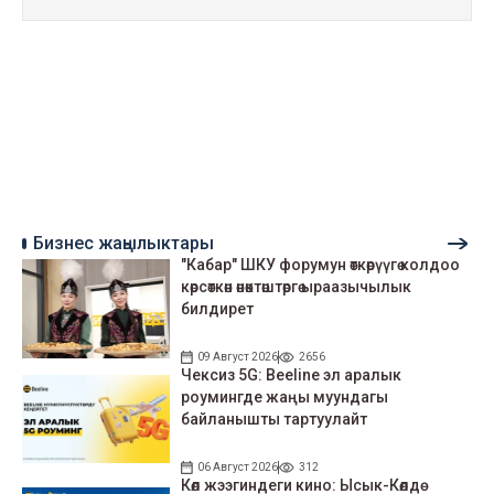
Бизнес жаңылыктары
"Кабар" ШКУ форумун өткөрүүгө колдоо
көрсөткөн өнөктөштөргө ыраазычылык
билдирет
09 Август 2026
2656
Чексиз 5G: Beeline эл аралык
роумингде жаңы муундагы
байланышты тартуулайт
06 Август 2026
312
Көл жээгиндеги кино: Ысык-Көлдө