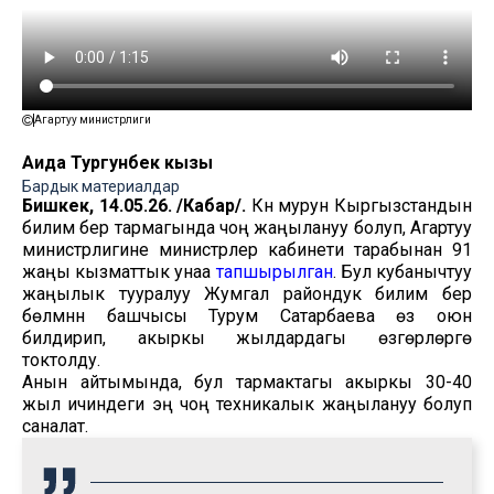
Агартуу министрлиги
Аида Тургунбек кызы
Бардык материалдар
Бишкек, 14.05.26. /Кабар/.
Күн мурун Кыргызстандын
билим берүү тармагында чоң жаңылануу болуп, Агартуу
министрлигине министрлер кабинети тарабынан 91
жаңы кызматтык унаа
тапшырылган
. Бул кубанычтуу
жаңылык тууралуу Жумгал райондук билим берүү
бөлүмүнүн башчысы Турум Сатарбаева өз оюн
билдирип, акыркы жылдардагы өзгөрүүлөргө
токтолду.
Анын айтымында, бул тармактагы акыркы 30-40
жыл ичиндеги эң чоң техникалык жаңылануу болуп
саналат.