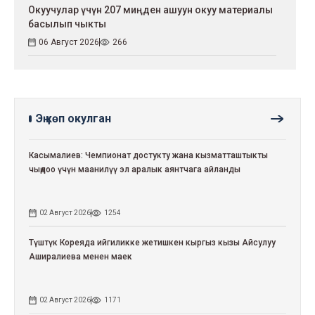
Окуучулар үчүн 207 миңден ашуун окуу материалы
басылып чыкты
06 Август 2026
266
Эң көп окулган
Касымалиев: Чемпионат достукту жана кызматташтыкты
чыңдоо үчүн маанилүү эл аралык аянтчага айланды
02 Август 2026
1254
Түштүк Кореяда ийгиликке жетишкен кыргыз кызы Айсулуу
Аширалиева менен маек
02 Август 2026
1171