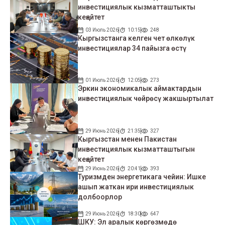
инвестициялык кызматташтыкты
кеңейтет
03 Июль 2026
10:15
248
Кыргызстанга келген чет өлкөлүк
инвестициялар 34 пайызга өстү
01 Июль 2026
12:05
273
Эркин экономикалык аймактардын
инвестициялык чөйрөсү жакшыртылат
29 Июнь 2026
21:35
327
Кыргызстан менен Пакистан
инвестициялык кызматташтыгын
кеңейтет
29 Июнь 2026
20:41
393
Туризмден энергетикага чейин: Ишке
ашып жаткан ири инвестициялык
долбоорлор
29 Июнь 2026
18:30
647
ШКУ: Эл аралык көргөзмөдө