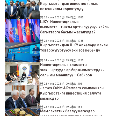
Кыргызстандын инвестициялык
потенциалы көрсөтүлдү
25 Июнь 2026
19:45
1785
ШКУ: Инвестициялык
кызматташтыкты арттыруу үчүн кайсы
багыттарга басым жасалууда?
25 Июнь 2026
18:30
1738
Кыргызстандын ШКУ өлкөлөрү менен
товар жүгүртүүсү эки эсе көбөйдү
24 Июнь 2026
15:50
1735
Инвестициялык климатты
жакшыртууда ар бир кызматкердин
салымы маанилүү – Сабиров
24 Июнь 2026
09:50
304
James Cubitt & Partners компаниясы
Кыргызстанга инвестиция салууга
кызыкдар
23 Июнь 2026
19:00
486
Мамлекеттик баалуу кагаздар: