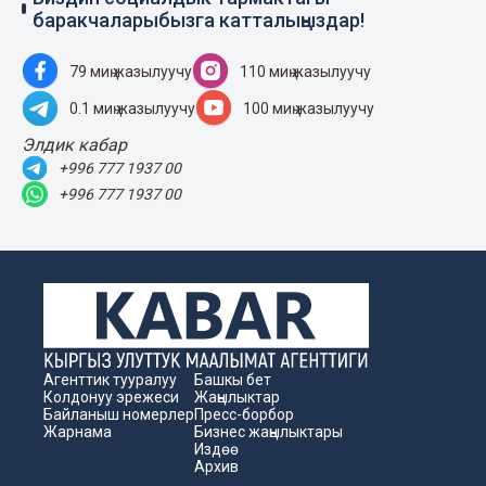
баракчаларыбызга катталыңыздар!
79 миң жазылуучу
110 миң жазылуучу
0.1 миң жазылуучу
100 миң жазылуучу
Элдик кабар
+996 777 1937 00
+996 777 1937 00
Агенттик тууралуу
Башкы бет
Колдонуу эрежеси
Жаңылыктар
Байланыш номерлер
Пресс-борбор
Жарнама
Бизнес жаңылыктары
Издөө
Архив