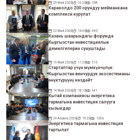
29 Май 2026
15:20
338
Караколдо 200 орундуу мейманкана
комплекси курулат
22 Май 2026
16:40
440
Казань шаарындагы форумда
Кыргызстан инвестициялык
демилгелерин сунуштады
15 Май 2026
11:20
513
Стартаптар үчүн мүмкүнчүлүк:
Кыргызстан венчурдук экосистеманы
өнүктүрүүнү көздөйт
14 Май 2026
18:10
541
Кытай компаниясы энергетика
тармагына инвестиция салууга
кызыкдар
24 Апрель 2026
19:25
1056
Энергетика тармагына инвестиция
тартылат