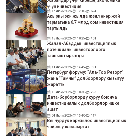
Жарандар үчүн киреше, экономика
үчүн инвестиция
17 Июнь 2026
12:10
624
Акыркы эки жылда жеңил өнөр жай
тармагына 6,7 млрд сом инвестиция
тартылды
15 Июнь 2026
10:25
401
Жалал-Абаддын инвестициялык
потенциалы инвесторлорго
тааныштырылды
11 Июнь 2026
14:45
391
Петербург форуму: “Ала-Тоо Резорт”
жана “Тамчы” долбоорлору кызыгуу
жаратты
10 Июнь 2026
10:30
293
Дата-борборлорду куруу боюнча
инвестициялык долбоорлор ишке
ашат
04 Июнь 2026
15:40
417
Венчурдук каржылоо инвестициялык
чөйрөнү жакшыртат