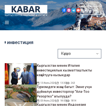
Кыр
инвестиция
Кыргызстан менен Италия
инвестициялык кызматташтыкты
кеңейтүүгө кызыкдар
13 Июль 2026
13:30
263
Туризмдеги жаңы багыт: Эмне үчүн
дүйнөлүк инвесторлор "Ала-Тоо
Резортко" агылууда?
03 Июль 2026
18:00
1814
Кыргызстан менен Индонезия