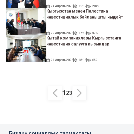
24 Апрель 2026
12:12
2049
Кыргызстан менен Палестина
инвестициялык байланышты чыңдайт
22 Апрель 2026
17:50
876
Кытай компаниялары Кыргызстанга
инвестиция салууга кызыкдар
21 Апрель 2026
18:15
652
1
2
3
Биздин социалдык тармактагы