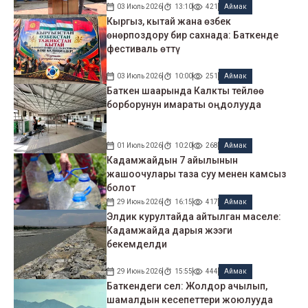
03 Июль 2026
13:10
421
Аймак
Кыргыз, кытай жана өзбек
өнөрпоздору бир сахнада: Баткенде
фестиваль өттү
03 Июль 2026
10:00
251
Аймак
Баткен шаарында Калкты тейлөө
борборунун имараты оңдолууда
01 Июль 2026
10:20
268
Аймак
Кадамжайдын 7 айылынын
жашоочулары таза суу менен камсыз
болот
29 Июнь 2026
16:15
417
Аймак
Элдик курултайда айтылган маселе:
Кадамжайда дарыя жээги
бекемделди
29 Июнь 2026
15:55
444
Аймак
Баткендеги сел: Жолдор ачылып,
шамалдын кесепеттери жоюлууда