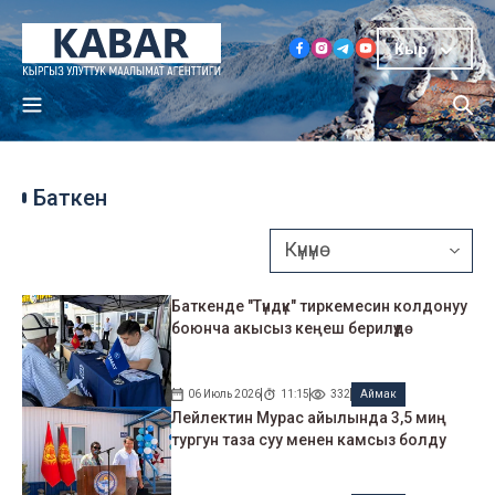
Кыр
Баткен
Баткенде "Түндүк" тиркемесин колдонуу
боюнча акысыз кеңеш берилүүдө
06 Июль 2026
11:15
332
Аймак
Лейлектин Мурас айылында 3,5 миң
тургун таза суу менен камсыз болду