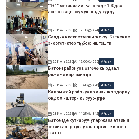
"1+1" механизми: Баткенде 100дөн
ашык жаңы жумуш орду түзүлдү
23 Июнь 2026
17:10
474
Аймак
Селдин кесепеттерин жоюу: Баткенде
энергетиктер түнү бою иштешти
23 Июнь 2026
12:00
320
Аймак
Баткен районуна өзгөчө кырдаал
режими киргизилди
23 Июнь 2026
11:40
428
Аймак
Кадамжай районунда ички жолдорду
оңдоо иштери кызуу жүрүүдө
23 Июнь 2026
11:25
342
Аймак
Баткенде куткаруучулар жана атайын
техникалар күчөтүлгөн тартипте иштеп
жатат