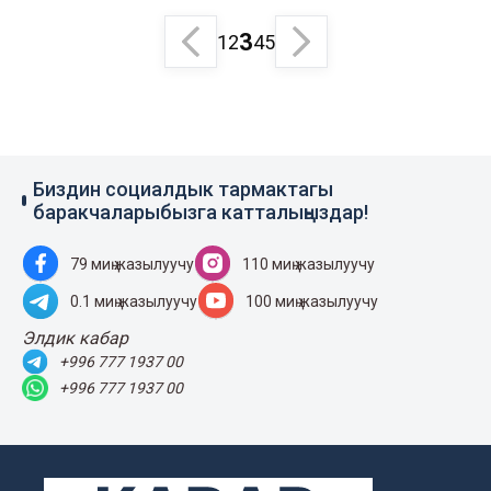
3
1
2
4
5
Биздин социалдык тармактагы
баракчаларыбызга катталыңыздар!
79 миң жазылуучу
110 миң жазылуучу
0.1 миң жазылуучу
100 миң жазылуучу
Элдик кабар
+996 777 1937 00
+996 777 1937 00