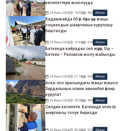
кесепеттери жоюлууда
26 Июнь 2026
10:55
383
Аймак
Кадамжайда 60 үй-бүлө үчүн жаңы
социалдык шаарчанын курулушу
башталды
25 Июнь 2026
15:40
414
Аймак
Баткенде кайрадан сел жүрүп, Ош –
Баткен – Раззаков жолу жабылды
24 Июнь 2026
21:16
440
Аймак
Аска-зоо арасындагы жаңы жашоо:
Зардалынын элине заманбап үйлөр
курулат
24 Июнь 2026
18:00
394
Аймак
Селдин кесепети: Баткенде электр
энергиясы толук берилди
24 Июнь 2026
09:00
370
Аймак