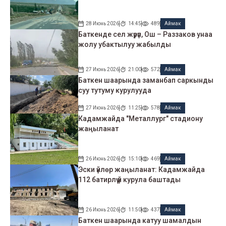
28 Июнь 2026
14:45
489
Аймак
Баткенде сел жүрүп, Ош – Раззаков унаа
жолу убактылуу жабылды
27 Июнь 2026
21:00
572
Аймак
Баткен шаарында заманбап саркынды
суу тутуму курулууда
27 Июнь 2026
11:25
578
Аймак
Кадамжайда "Металлург" стадиону
жаңыланат
26 Июнь 2026
15:10
469
Аймак
Эски үйлөр жаңыланат: Кадамжайда
112 батирлүү үй курула баштады
26 Июнь 2026
11:50
437
Аймак
Баткен шаарында катуу шамалдын