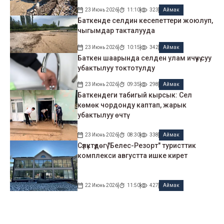
23 Июнь 2026
11:10
323
Аймак
Баткенде селдин кесепеттери жоюлуп,
чыгымдар такталууда
23 Июнь 2026
10:15
342
Аймак
Баткен шаарында селден улам ичүүчү суу
убактылуу токтотулду
23 Июнь 2026
09:35
298
Аймак
Баткендеги табигый кырсык: Сел
көмөк чордонду каптап, жарык
убактылуу өчтү
23 Июнь 2026
08:30
338
Аймак
Сүлүктүдөгү "Белес-Резорт" туристтик
комплекси августта ишке кирет
22 Июнь 2026
11:50
427
Аймак