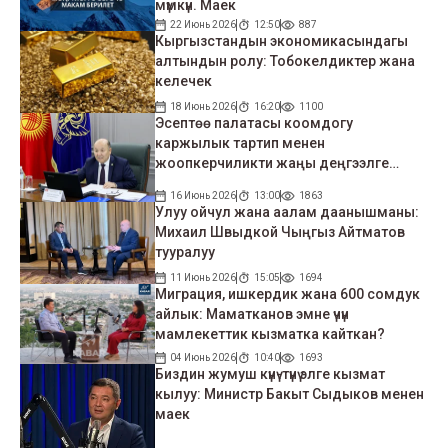
мүмкүн. Маек
22 Июнь 2026
12:50
887
Кыргызстандын экономикасындагы
алтындын ролу: Тобокелдиктер жана
келечек
18 Июнь 2026
16:20
1100
Эсептөө палатасы коомдогу
каржылык тартип менен
жоопкерчиликти жаңы деңгээлге
чыгара алды
16 Июнь 2026
13:00
1863
Улуу ойчул жана аалам даанышманы:
Михаил Швыдкой Чыңгыз Айтматов
тууралуу
11 Июнь 2026
15:05
1694
Миграция, ишкердик жана 600 сомдук
айлык: Маматканов эмне үчүн
мамлекеттик кызматка кайткан?
04 Июнь 2026
10:40
1693
Биздин жумуш күнү-түнү элге кызмат
кылуу: Министр Бакыт Сыдыков менен
маек