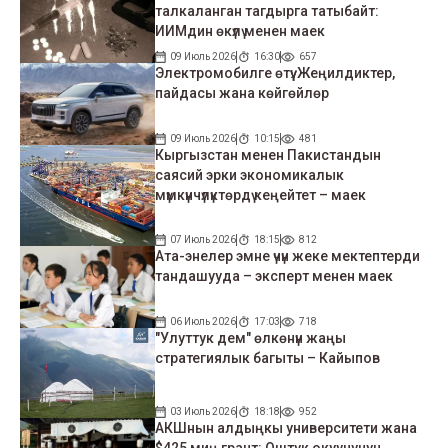
талкаланган тагдырга татыбайт:
ИИМдин өкүлү менен маек
09 Июль 2026
16:30
657
Электромобилге өтүү: Жеңилдиктер,
пайдасы жана көйгөйлөр
09 Июль 2026
10:15
481
Кыргызстан менен Пакистандын
саясий эрки экономикалык
мүмкүнчүлүктөрдү кеңейтет – маек
07 Июль 2026
18:15
812
Ата-энелер эмне үчүн жеке мектептерди
тандашууда – эксперт менен маек
06 Июль 2026
17:03
718
"Улуттук дем" өлкөнүн жаңы
стратегиялык багыты – Кайыпов
03 Июль 2026
18:18
952
АКШнын алдыңкы университети жана
$425 миң грант: Оштук окуучунун