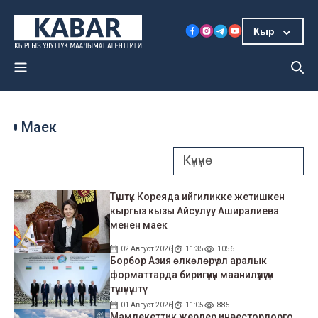
Кыр
Маек
Түштүк Кореяда ийгиликке жетишкен
кыргыз кызы Айсулуу Аширалиева
менен маек
02 Август 2026
11:35
1056
Борбор Азия өлкөлөрү эл аралык
форматтарда биригүүнүн маанилүүлүгүн
түшүнүштү
01 Август 2026
11:05
885
Мамлекеттик жерлер инвесторлорго