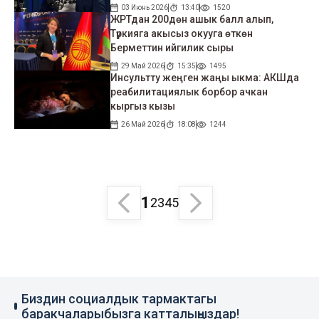
03 Июнь 2026
13:40
1520
ЖРТдан 200дөн ашык балл алып,
Түркияга акысыз окууга өткөн
Берметтин ийгилик сыры
29 Май 2026
15:35
1495
Инсультту жеңген жаңы ыкма: АКШда
реабилитациялык борбор ачкан
кыргыз кызы
26 Май 2026
18:08
1244
1
2
3
4
5
Биздин социалдык тармактагы
баракчаларыбызга катталыңыздар!