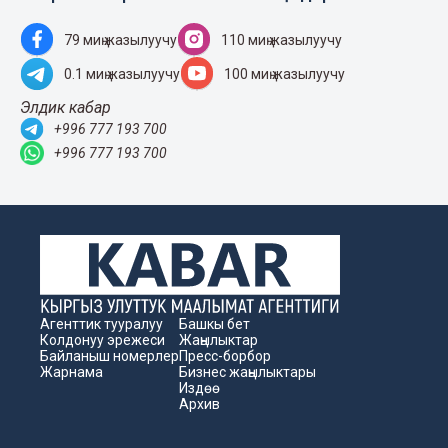
79 миң жазылуучу
110 миң жазылуучу
0.1 миң жазылуучу
100 миң жазылуучу
Элдик кабар
+996 777 193 700
+996 777 193 700
Агенттик тууралуу
Башкы бет
Колдонуу эрежеси
Жаңылыктар
Байланыш номерлер
Пресс-борбор
Жарнама
Бизнес жаңылыктары
Издөө
Архив