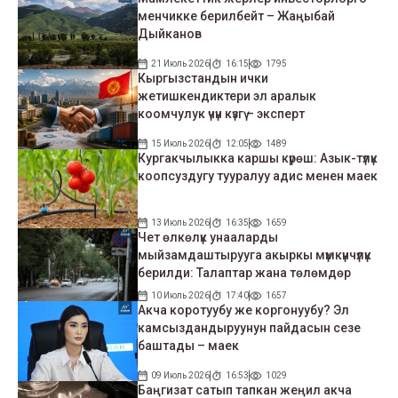
менчикке берилбейт – Жаңыбай
Дыйканов
21 Июль 2026
16:15
1795
Кыргызстандын ички
жетишкендиктери эл аралык
коомчулук үчүн күзгү – эксперт
15 Июль 2026
12:05
1489
Кургакчылыкка каршы күрөш: Азык-түлүк
коопсуздугу тууралуу адис менен маек
13 Июль 2026
16:35
1659
Чет өлкөлүк унааларды
мыйзамдаштырууга акыркы мүмкүнчүлүк
берилди: Талаптар жана төлөмдөр
10 Июль 2026
17:40
1657
Акча коротуубу же коргонуубу? Эл
камсыздандыруунун пайдасын сезе
баштады – маек
09 Июль 2026
16:53
1029
Баңгизат сатып тапкан жеңил акча