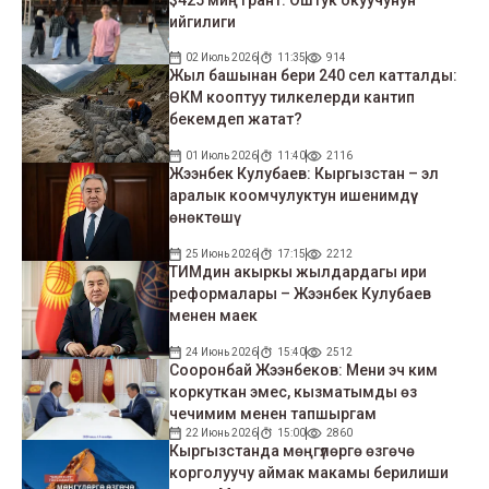
ийгилиги
02 Июль 2026
11:35
914
Жыл башынан бери 240 сел катталды:
ӨКМ кооптуу тилкелерди кантип
бекемдеп жатат?
01 Июль 2026
11:40
2116
Жээнбек Кулубаев: Кыргызстан – эл
аралык коомчулуктун ишенимдүү
өнөктөшү
25 Июнь 2026
17:15
2212
ТИМдин акыркы жылдардагы ири
реформалары – Жээнбек Кулубаев
менен маек
24 Июнь 2026
15:40
2512
Сооронбай Жээнбеков: Мени эч ким
коркуткан эмес, кызматымды өз
чечимим менен тапшыргам
22 Июнь 2026
15:00
2860
Кыргызстанда мөңгүлөргө өзгөчө
корголуучу аймак макамы берилиши