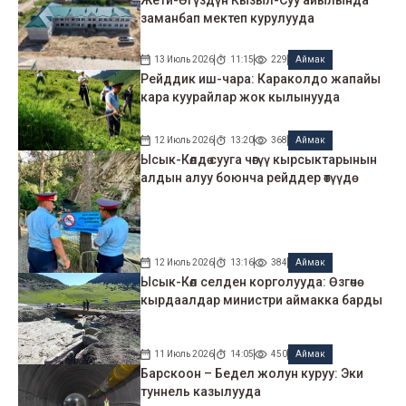
Жети-Өгүздүн Кызыл-Суу айылында
заманбап мектеп курулууда
13 Июль 2026
11:15
229
Аймак
Рейддик иш-чара: Караколдо жапайы
кара куурайлар жок кылынууда
12 Июль 2026
13:20
368
Аймак
Ысык-Көлдө сууга чөгүү кырсыктарынын
алдын алуу боюнча рейддер өтүүдө
12 Июль 2026
13:16
384
Аймак
Ысык-Көл селден корголууда: Өзгөчө
кырдаалдар министри аймакка барды
11 Июль 2026
14:05
450
Аймак
Барскоон – Бедел жолун куруу: Эки
туннель казылууда