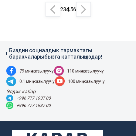
4
2
3
5
6
Биздин социалдык тармактагы
баракчаларыбызга катталыңыздар!
79 миң жазылуучу
110 миң жазылуучу
0.1 миң жазылуучу
100 миң жазылуучу
Элдик кабар
+996 777 1937 00
+996 777 1937 00