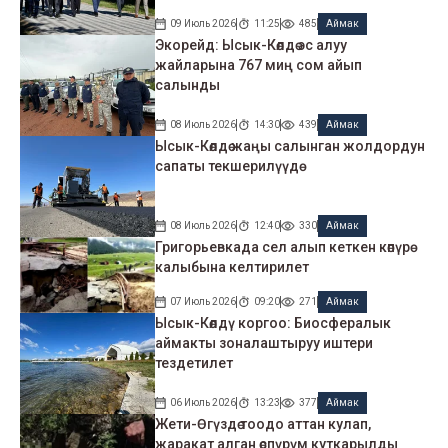
09 Июль 2026
11:25
485
Аймак
Экорейд: Ысык-Көлдө эс алуу
жайларына 767 миң сом айып
салынды
08 Июль 2026
14:30
439
Аймак
Ысык-Көлдө жаңы салынган жолдордун
сапаты текшерилүүдө
08 Июль 2026
12:40
330
Аймак
Григорьевкада сел алып кеткен көпүрө
калыбына келтирилет
07 Июль 2026
09:20
271
Аймак
Ысык-Көлдү коргоо: Биосфералык
аймакты зоналаштыруу иштери
тездетилет
06 Июль 2026
13:23
377
Аймак
Жети-Өгүздө тоодо аттан кулап,
жаракат алган өспүрүм куткарылды