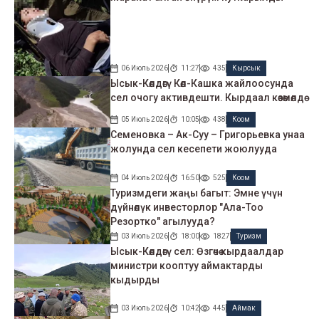
06 Июль 2026
11:27
435
Кырсык
Ысык-Көлдөгү Көл-Кашка жайлоосунда
сел очогу активдешти. Кырдаал көзөмөлдө
05 Июль 2026
10:05
438
Коом
Семеновка – Ак-Суу – Григорьевка унаа
жолунда сел кесепети жоюлууда
04 Июль 2026
16:50
525
Коом
Туризмдеги жаңы багыт: Эмне үчүн
дүйнөлүк инвесторлор "Ала-Тоо
Резортко" агылууда?
03 Июль 2026
18:00
1827
Туризм
Ысык-Көлдөгү сел: Өзгөчө кырдаалдар
министри кооптуу аймактарды
кыдырды
03 Июль 2026
10:42
445
Аймак