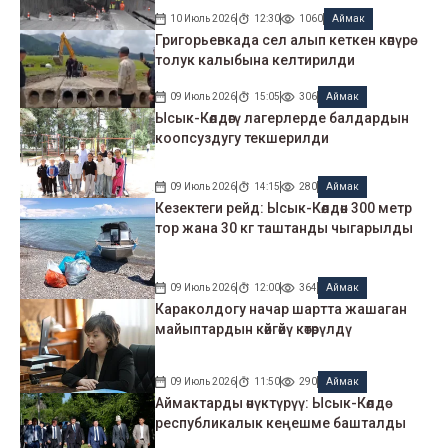
10 Июль 2026
12:30
1060
Аймак
Григорьевкада сел алып кеткен көпүрө
толук калыбына келтирилди
09 Июль 2026
15:05
306
Аймак
Ысык-Көлдөгү лагерлерде балдардын
коопсуздугу текшерилди
09 Июль 2026
14:15
280
Аймак
Кезектеги рейд: Ысык-Көлдөн 300 метр
тор жана 30 кг таштанды чыгарылды
09 Июль 2026
12:00
364
Аймак
Караколдогу начар шартта жашаган
майыптардын көйгөйү көтөрүлдү
09 Июль 2026
11:50
290
Аймак
Аймактарды өнүктүрүү: Ысык-Көлдө
республикалык кеңешме башталды