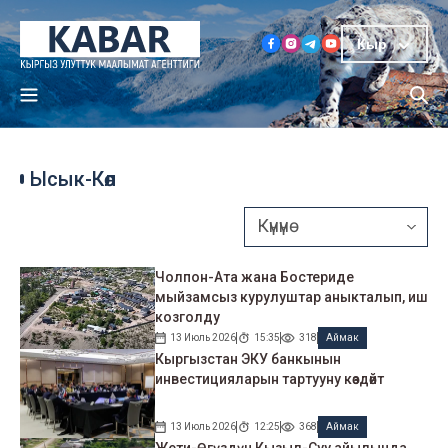
Кыр
Ысык-Көл
Чолпон-Ата жана Бостериде
мыйзамсыз курулуштар аныкталып, иш
козголду
13 Июль 2026
15:35
318
Аймак
Кыргызстан ЭКУ банкынын
инвестицияларын тартууну көздөйт
13 Июль 2026
12:25
368
Аймак