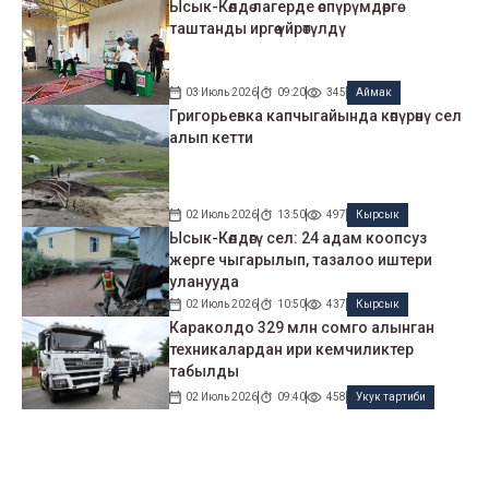
Ысык-Көлдө лагерде өспүрүмдөргө
таштанды иргөө үйрөтүлдү
03 Июль 2026
09:20
345
Аймак
Григорьевка капчыгайында көпүрөнү сел
алып кетти
02 Июль 2026
13:50
497
Кырсык
Ысык-Көлдөгү сел: 24 адам коопсуз
жерге чыгарылып, тазалоо иштери
уланууда
02 Июль 2026
10:50
437
Кырсык
Караколдо 329 млн сомго алынган
техникалардан ири кемчиликтер
табылды
02 Июль 2026
09:40
458
Укук тартиби